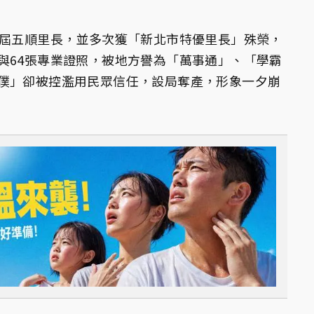
六屆五順里長，並多次獲「新北市特優里長」殊榮，
與64張專業證照，被地方譽為「萬事通」、「學霸
僕」卻被控濫用民眾信任，設局奪產，形象一夕崩