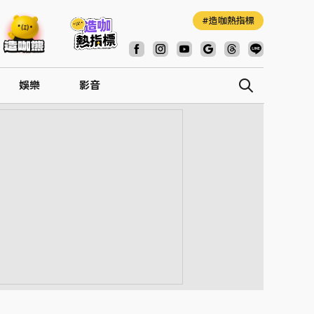
造咖熱指標
娛樂
影音