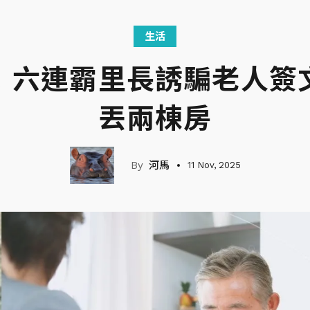
生活
！六連霸里長誘騙老人簽
丟兩棟房
河馬
11 Nov, 2025