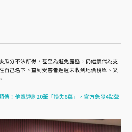
後瓜分不法所得，甚至為避免露餡，仍繼續代為支
在自己名下。直到受害者遲遲未收到地價稅單、又
。
頻傳！他遭連刷20筆「損失8萬」，官方急發4點聲