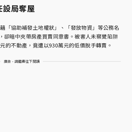
任設局奪屋
，假藉「協助補發土地權狀」、「發放物資」等公務名
，卻暗中夾帶房產買賣同意書。被害人未察覺陷阱
萬元的不動產，竟遭以930萬元的低價脫手轉賣。
廣告 - 請繼續往下閱讀