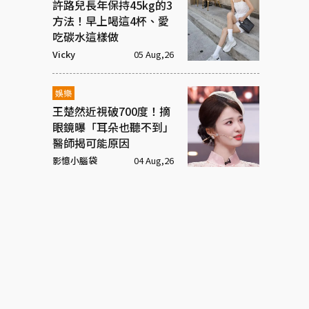
許路兒長年保持45kg的3
方法！早上喝這4杯、愛
吃碳水這樣做
Vicky
05 Aug,26
娛樂
王楚然近視破700度！摘
眼鏡曝「耳朵也聽不到」
醫師揭可能原因
影憶小腦袋
04 Aug,26