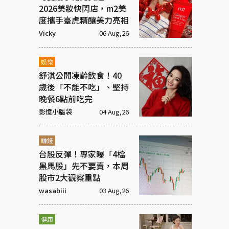
2026美妝快閃店，m2美
度攜手臺虎精釀美力亮相
Vicky
06 Aug,26
娛樂
舒淇公開凍齡飲食！40
歲後「不能不吃」、堅持
晚餐6點前吃完
影憶小腦袋
04 Aug,26
賺錢
台股反彈！專家曝「4檔
黑馬股」先不要賣，本周
股市2大觀察重點
wasabiii
03 Aug,26
健康