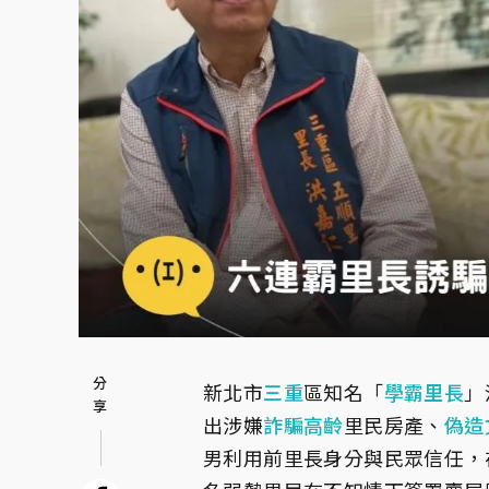
新北市
三重
區知名「
學霸
里長
」
出涉嫌
詐騙
高齡
里民房產、
偽造
男利用前里長身分與民眾信任，