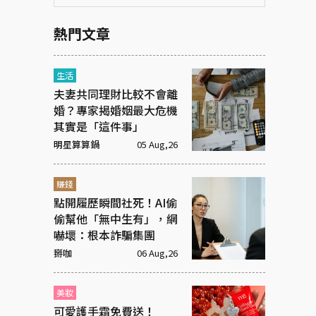
熱門文章
生活
夫妻共同理財比較不會離
婚？專家揭婚姻最大危機
其實是「這件事」
明星算算鍋
05 Aug,26
賺錢
點開履歷瞬間社死！AI偷
偷幫他「無中生有」，網
嚇壞：根本詐騙集團
掰咖
06 Aug,26
美妝
可愛護手霜免費送！