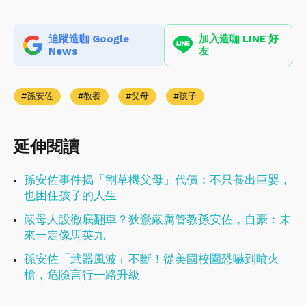
追蹤造咖 Google
加入造咖 LINE 好
News
友
孫安佐
教養
父母
孩子
延伸閱讀
孫安佐事件揭「割草機父母」代價：不只養出巨嬰，
也困住孩子的人生
嚴母人設徹底翻車？狄鶯嚴厲管教孫安佐，自豪：未
來一定像馬英九
孫安佐「武器風波」不斷！從美國校園恐嚇到噴火
槍，危險言行一路升級