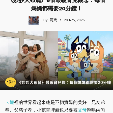
《妙妙犬布麗》6個最暖育兒觀念：每個
媽媽都需要20分鐘！
河馬
20 Nov, 2025
卡通
裡的世界看起來總是不切實際的美好：兄友弟
恭、父慈子孝，小孩鬧脾氣也只要被
父母
輕哄兩句