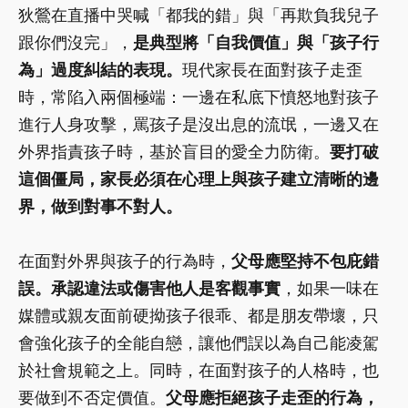
狄鶯在直播中哭喊「都我的錯」與「再欺負我兒子
跟你們沒完」，
是典型將「自我價值」與「孩子行
為」過度糾結的表現。
現代家長在面對孩子走歪
時，常陷入兩個極端：一邊在私底下憤怒地對孩子
進行人身攻擊，罵孩子是沒出息的流氓，一邊又在
外界指責孩子時，基於盲目的愛全力防衛。
要打破
這個僵局，家長必須在心理上與孩子建立清晰的邊
界，做到對事不對人。
在面對外界與孩子的行為時，
父母應堅持不包庇錯
誤。承認違法或傷害他人是客觀事實
，如果一味在
媒體或親友面前硬拗孩子很乖、都是朋友帶壞，只
會強化孩子的全能自戀，讓他們誤以為自己能凌駕
於社會規範之上。同時，在面對孩子的人格時，也
要做到不否定價值。
父母應拒絕孩子走歪的行為，