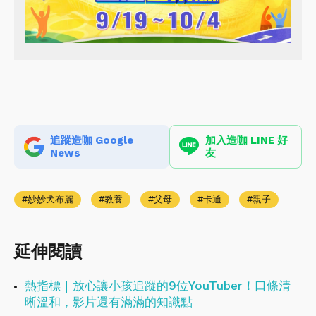
追蹤造咖 Google
加入造咖 LINE 好
News
友
妙妙犬布麗
教養
父母
卡通
親子
延伸閱讀
熱指標｜放心讓小孩追蹤的9位YouTuber！口條清
晰溫和，影片還有滿滿的知識點