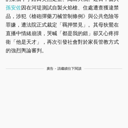
孫安佐
因在河堤測試自製火焰槍、住處遭查獲違禁
品，涉犯《槍砲彈藥刀械管制條例》與公共危險等
罪嫌，遭法院正式裁定「羈押禁見」。其母狄鶯在
直播中情緒崩潰，哭喊「都是我的錯」卻又心疼捍
衛「他是天才」，再次引發社會對於家長管教方式
的強烈輿論審判。
廣告 - 請繼續往下閱讀