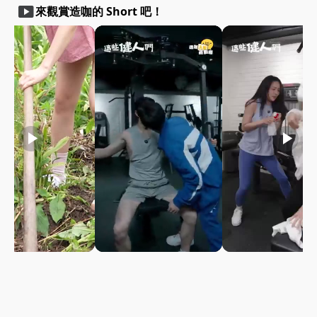
smart_display
來觀賞造咖的 Short 吧！
play_arrow
play_arrow
play_arrow