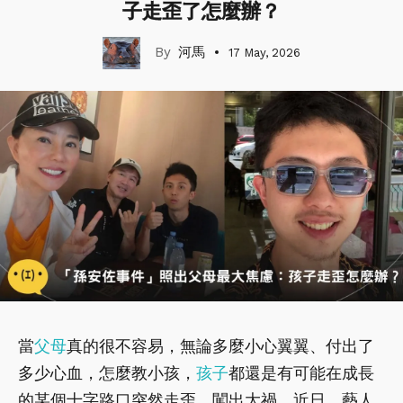
子走歪了怎麼辦？
河馬
17 May, 2026
當
父母
真的很不容易，無論多麼小心翼翼、付出了
多少心血，怎麼教小孩，
孩子
都還是有可能在成長
的某個十字路口突然走歪、闖出大禍。近日，藝人