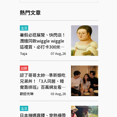
熱門文章
生活
暑假必逛展覽、快閃店！
潤娥同款wiggle wiggle
這裡買、必打卡300米漫
畫「名場景之路」
Taja
07 Aug,26
話題
認了哥哥太帥…準新娘吃
兄弟丼！「3人同居、睡
覺靠排班」百萬網友看傻
眼
歡迎光琳
03 Aug,26
生活
日本辣媽露腰、穿熱褲帶