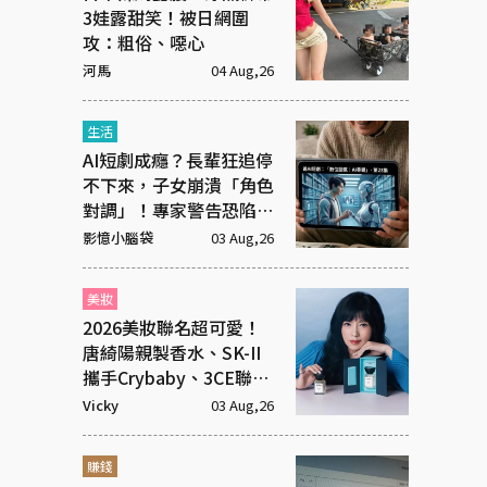
3娃露甜笑！被日網圍
攻：粗俗、噁心
河馬
04 Aug,26
生活
AI短劇成癮？長輩狂追停
不下來，子女崩潰「角色
對調」！專家警告恐陷腦
腐
影憶小腦袋
03 Aug,26
美妝
2026美妝聯名超可愛！
唐綺陽親製香水、SK-II
攜手Crybaby、3CE聯名
超潮飾品
Vicky
03 Aug,26
賺錢