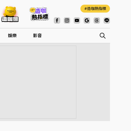
造咖熱指標
娛樂
影音