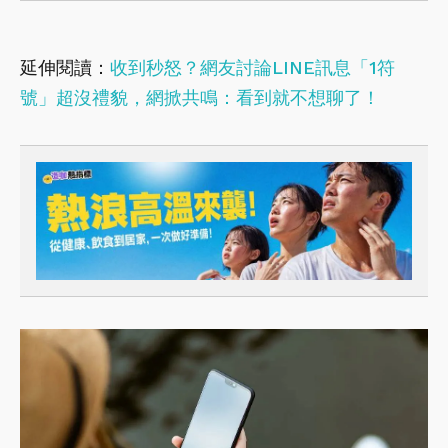
延伸閱讀：
收到秒怒？網友討論LINE訊息「1符
號」超沒禮貌，網掀共鳴：看到就不想聊了！