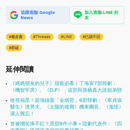
追蹤造咖 Google
加入造咖 LINE 好
News
友
脆皮書
Threads
LINE
已讀不回
群組
延伸閱讀
《媽媽朋友的兒子》甜寵必看！丁海寅7部韓劇：
《機智牢房》、《D.P》，這部與孫藝真大談姐弟戀
收視福星！超強綠葉「金炳哲」6部韓劇：《車貞淑
醫生》渣男夫、《太陽的後裔》機車團長、《鬼怪》
讓人難忘！
曾被嘲笑捧不紅？景甜8件小事＋陸劇代表作：《四