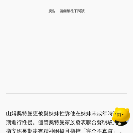
廣告 - 請繼續往下閱讀
山姆奧特曼更被親妹妹控訴他在妹妹未成年時期長
期進行性侵。儘管奧特曼家族發表聯合聲明駁斥，
指安妮長期患有精神困擾且指控「完全不真實」，