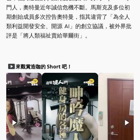
門人，奧特曼近年誠信危機不斷。馬斯克及多位初
期創始成員多次控告奧特曼，指其違背了「為全人
類利益開發安全、開源 AI」的創立協議，被外界批
評是「將人類福祉賣給華爾街」。
smart_display
來觀賞造咖的 Short 吧！
play_arrow
play_arrow
play_arrow