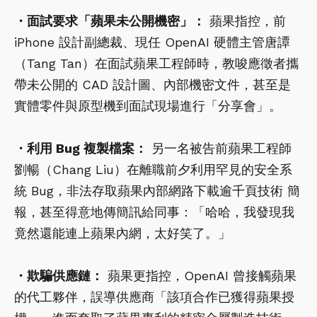
・面試要求「蘋果未公開機密」：
蘋果指控，前
iPhone 設計副總裁、現任 OpenAI 硬體主管唐譚
（Tang Tan）在面試蘋果工程師時，教唆應徵者攜
帶未公開的 CAD 設計圖、內部機密文件，甚至是
實體零件與原型機到面試現場進行「分享會」。
・利用 Bug 複製檔案：
另一名被告前蘋果工程師
劉暢（Chang Liu）在離職前夕利用罕見的安全系
統 Bug，非法存取蘋果內部網路下載逾千頁技術 簡
報，甚至得意地傳簡訊給同事：「哈哈，我發現我
竟然還能連上蘋果內網，太好笑了。」
・欺騙供應鏈：
蘋果更指控，OpenAI 曾接觸蘋果
的代工夥伴，誤導供應商「該項合作已獲得蘋果授