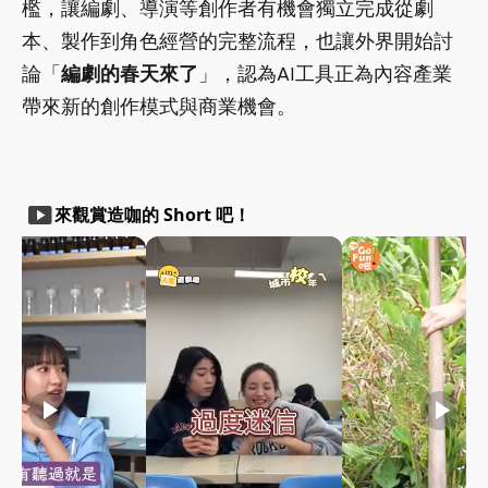
檻，讓編劇、導演等創作者有機會獨立完成從劇
本、製作到角色經營的完整流程，也讓外界開始討
論「
編劇的春天來了
」，認為AI工具正為內容產業
帶來新的創作模式與商業機會。
smart_display
來觀賞造咖的 Short 吧！
play_arrow
play_arrow
play_arrow