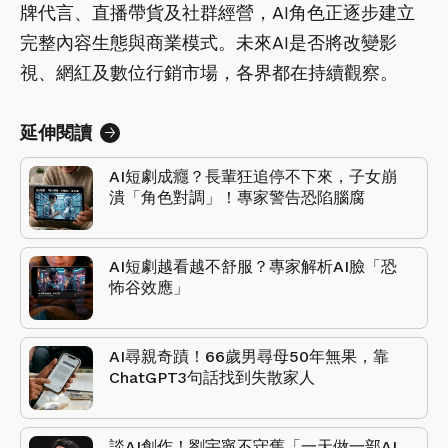
牌代言、直播帶貨及社群經營，AI角色正逐步建立
完整內容生態與商業模式。未來AI是否將改變影
視、網紅及數位行銷市場，各界都在持續觀察。
延伸閱讀
AI短劇成癮？長輩狂追停不下來，子女崩
潰「角色對調」！專家警告恐陷腦腐
AI短劇越看越不舒服？專家解析AI臉「恐
怖谷效應」
AI尋親奇蹟！66歲男尋母50年無果，靠
ChatGPT3句話找到失散家人
談AI創作！劉宇寧不守舊「一天做一部AI