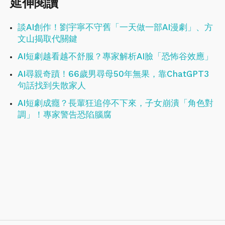
延伸閱讀
談AI創作！劉宇寧不守舊「一天做一部AI漫劇」、方
文山揭取代關鍵
AI短劇越看越不舒服？專家解析AI臉「恐怖谷效應」
AI尋親奇蹟！66歲男尋母50年無果，靠ChatGPT3
句話找到失散家人
AI短劇成癮？長輩狂追停不下來，子女崩潰「角色對
調」！專家警告恐陷腦腐