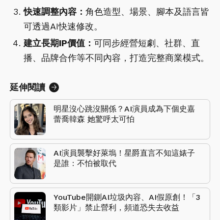
快速調整內容：
角色造型、場景、腳本及語言皆
可透過AI快速修改。
建立長期IP價值：
可同步經營短劇、社群、直
播、品牌合作等不同內容，打造完整商業模式。
延伸閱讀
明星沒心跳沒關係？AI演員成為下個史嘉
蕾喬韓森 她驚呼太可怕
AI演員襲擊好萊塢！星爵直言不知這婊子
是誰：不怕被取代
YouTube開鍘AI垃圾內容、AI假原創！「3
類影片」禁止營利，頻道恐失去收益