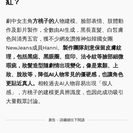
紅？
劇中女主角
方桃子的
人物建模、臉部表情、肢體動
作及影片製作，全數由AI生成，黑長直髮、白皙膚
色與清秀五官，獲不少網友讚推神似韓國女團
NewJeans成員Hanni。
製作團隊刻意保留皮膚紋
理，包括黑痣、黑眼圈、痘印、法令紋等臉部細微
瑕疵，妝髮造型隨劇情出現變化，像是素顏、上
妝、脫妝等，降低AI人物常見的僵硬感，也讓角色
更貼近真人。
相較過去AI人物容易出現「假人
感」，方桃子的建模更具辨識度，也因此成功吸引
大量觀眾討論。
廣告 - 請繼續往下閱讀