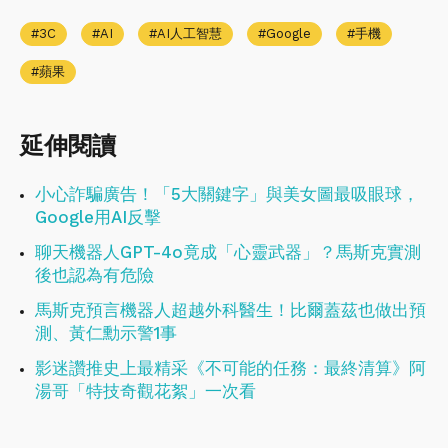
3C
AI
AI人工智慧
Google
手機
蘋果
延伸閱讀
小心詐騙廣告！「5大關鍵字」與美女圖最吸眼球，
Google用AI反擊
聊天機器人GPT-4o竟成「心靈武器」？馬斯克實測
後也認為有危險
馬斯克預言機器人超越外科醫生！比爾蓋茲也做出預
測、黃仁勳示警1事
影迷讚推史上最精采《不可能的任務：最終清算》阿
湯哥「特技奇觀花絮」一次看