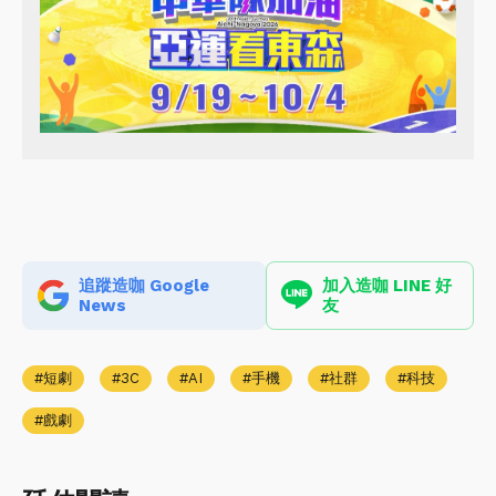
追蹤造咖 Google
加入造咖 LINE 好
News
友
短劇
3C
AI
手機
社群
科技
戲劇