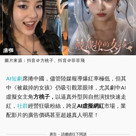
圖片來源：抖音＠方桃子、抖音＠菲菲飛
AI
短劇
席捲中國，儘管陸媒報導爆紅率極低，但其
中《被裁掉的女孩》仍吸引觀眾眼球，尤其劇中AI
虛擬女主角
方桃子
，
以逼真外型與自然演技快速走
紅，
社群
經營狂吸粉絲，跨足
AI虛擬網紅
市場，業
配影片的廣告價碼甚至超越真人明星！
廣告 - 請繼續往下閱讀