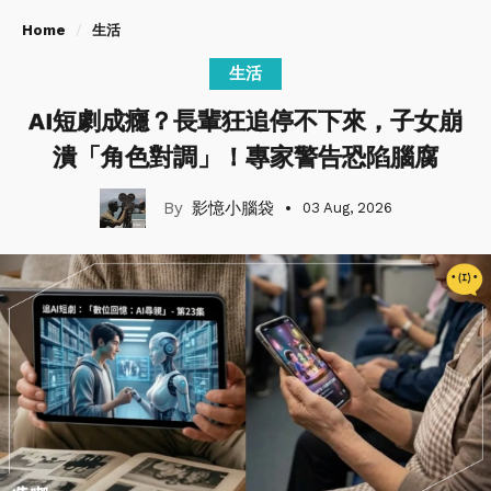
Home
生活
生活
AI短劇成癮？長輩狂追停不下來，子女崩
潰「角色對調」！專家警告恐陷腦腐
影憶小腦袋
03 Aug, 2026