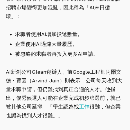
招聘市場變得更加混亂，因此稱為「AI末日循
環」：
求職者使用AI增加投遞數量。
企業使用AI過濾大量履歷。
被忽略的求職者再投入更多AI申請。
AI新創公司Glean創辦人、前Google工程師阿爾文
德・賈因（Arvind Jain）則表示，公司每天收到大
量求職申請，但仍難找到真正合適的人才。他指
出，優秀候選人可能在企業完成初步篩選前，就已
被其他公司延攬：「學生認為找
工作
很難，但企業
也認為找到人才很難。」