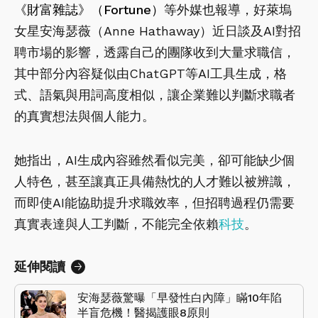
《財富雜誌》（Fortune）
等外媒也報導，好萊塢
女星安海瑟薇（Anne Hathaway）近日談及AI對招
聘市場的影響，透露自己的團隊收到大量求職信，
其中部分內容疑似由ChatGPT等AI工具生成，格
式、語氣與用詞高度相似，讓企業難以判斷求職者
的真實想法與個人能力。
她指出，AI生成內容雖然看似完美，卻可能缺少個
人特色，甚至讓真正具備熱忱的人才難以被辨識，
而即使AI能協助提升求職效率，但招聘過程仍需要
真實表達與人工判斷，不能完全依賴
科技
。
延伸閱讀
安海瑟薇驚曝「早發性白內障」瞞10年陷
半盲危機！醫揭護眼8原則