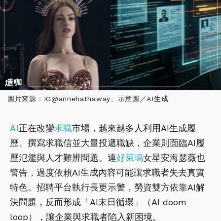
圖片來源：IG@annehathaway、示意圖／AI生成
AI
正在改變
求職
市場，越來越多人利用AI生成履
歷、撰寫求職信並大量投遞職缺，企業則面臨AI履
歷氾濫與人才難辨問題。連
好萊塢
女星安海瑟薇也
警告，過度依賴AI生成內容可能讓求職者失去真實
特色。招聘平台執行長更示警，勞資雙方依靠AI解
決問題，反而形成「AI末日循環」（AI doom
loop），讓企業與求職者陷入新困境。