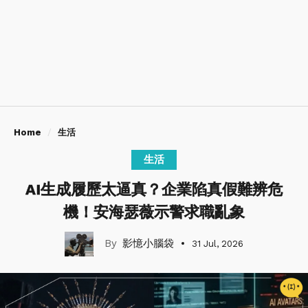
Home
生活
生活
AI生成履歷太逼真？企業陷真假難辨危
機！安海瑟薇示警求職亂象
影憶小腦袋
31 Jul, 2026