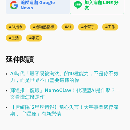
追蹤造咖 Google
加入造咖 LINE 好
News
友
AI指令
造咖熱指標
AI
小幫手
工作
生活
家庭
延伸閱讀
AI時代「最容易被淘汰」的10種能力，不是你不努
力，而是世界不再需要這樣的你
輝達推「龍蝦」NemoClaw！代理型AI是什麼？一
文看懂怎麼運作
【唐綺陽12星座週報】當心失言！天秤事業遇停滯
期，「1星座」有新戀情