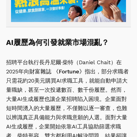
AI履歷為何引發就業市場混亂？
招聘平台執行長丹尼爾·柴特（Daniel Chait）在
2025年向
財富雜誌 《Fortune》
指出，部分求職者
只需花約20美元購買AI求職工具，就能自動申請大
量職缺，甚至一次投遞數百、數千份履歷。然而，
大量AI生成履歷也讓企業招聘陷入困境。企業面對
短時間湧入的大量履歷，不僅難以逐一審查，也難
以辨識真正具備能力與求職意願的人選。面對大量
AI生成履歷，企業開始依靠AI工具協助篩選求職
者。柴特形容，雙方都利用AI解決問題，結果卻讓