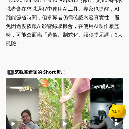
《2025 Market Trend Report》指出，約65%的求
職者會在求職過程中使用AI工具。專家也提醒，AI
雖能節省時間，但求職者仍需確認內容真實性，避
免因過度依賴AI影響錄取機會，在使用AI製作履歷
時，可能會面臨「造假、制式化、誤傳提示詞」3大
風險：
smart_display
來觀賞造咖的 Short 吧！
play_arrow
play_arrow
play_arrow