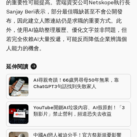
的重要性可能提高。雲端資安公司Netskope執行長
Sanjay Beri表示，部分最佳職缺甚至不會公開發
布，因此建立人際連結仍是求職的重要方式。此
外，使用AI協助整理履歷、優化文字並非問題，但
若完全依賴AI大量投遞，可能反而降低企業辨識個
人能力的機會。
延伸閱讀
AI尋親奇蹟！66歲男尋母50年無果，靠
ChatGPT3句話找到失散家人
YouTube開鍘AI垃圾內容、AI假原創！「3
類影片」禁止營利，頻道恐失去收益
中國AI戀人被迫分手！官方祭新規憂影響