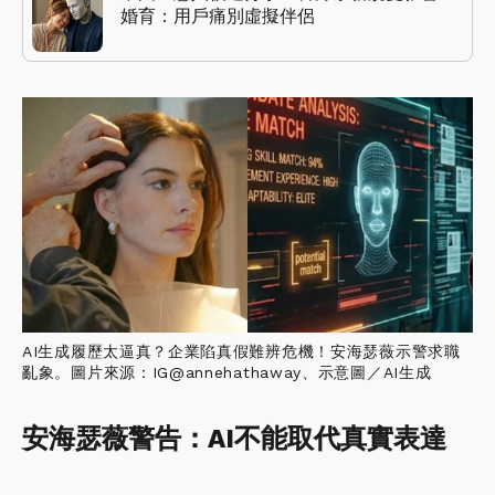
婚育：用戶痛別虛擬伴侶
AI生成履歷太逼真？企業陷真假難辨危機！安海瑟薇示警求職
亂象。圖片來源：IG@annehathaway、示意圖／AI生成
安海瑟薇警告：AI不能取代真實表達