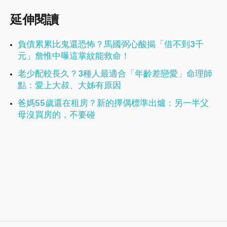
延伸閱讀
負債累累比鬼還恐怖？馬國弼心酸揭「借不到3千
元」詹惟中曝這掌紋能救命！
老少配較長久？3種人最適合「年齡差戀愛」命理師
點：愛上大叔、大姊有原因
爸媽55歲還在租房？新的擇偶標準出爐：另一半父
母沒買房的，不要碰