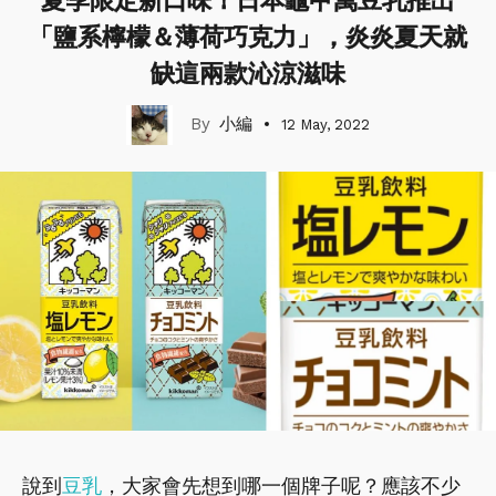
夏季限定新口味！日本龜甲萬豆乳推出
「鹽系檸檬＆薄荷巧克力」，炎炎夏天就
缺這兩款沁涼滋味
小編
12 May, 2022
說到
豆乳
，大家會先想到哪一個牌子呢？應該不少