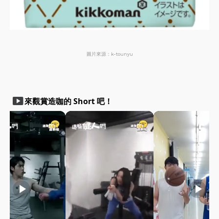
圖片來源：k-tounyu
smart_display
來觀賞造咖的 Short 吧！
play_arrow
play_arrow
play_arrow