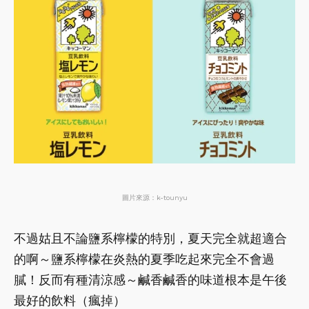
圖片來源：k-tounyu
不過姑且不論鹽系檸檬的特別，夏天完全就超適合
的啊～鹽系檸檬在炎熱的夏季吃起來完全不會過
膩！反而有種清涼感～鹹香鹹香的味道根本是午後
最好的飲料（瘋掉）