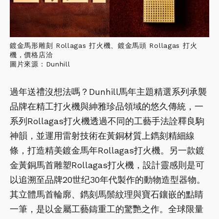
鍍金馬形雕刻 Rollagas 打火機、鍍金馬頭 Rollagas 打火
機，價格店洽
圖片來源：Dunhill
過年送禮沒想法嗎？Dunhill馬年主題精選系列承襲
品牌在精工打火機與紳雅珍品領域的悠久傳統，一
系列Rollagas打火機透過不同的工藝手法詮釋良駒
神韻，並運用雷射技術在黃銅材質上鐫刻精細線
條，打造精美鍍金馬年Rollagas打火機。另一款鍍
金黃銅馬首雕塑Rollagas打火機，設計靈感則是可
以追溯至品牌20世纪30年代製作的動物造型器物。
其立體馬首輪廓、鐫刻馬鬃紋理與寶石鑲嵌的點睛
一筆，是以金屬工藝鑄重工的驚艷之作。全球限量