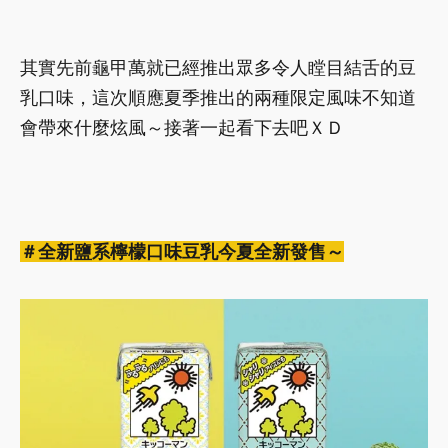
其實先前龜甲萬就已經推出眾多令人瞠目結舌的豆
乳口味，這次順應夏季推出的兩種限定風味不知道
會帶來什麼炫風～接著一起看下去吧ＸＤ
＃全新鹽系檸檬口味豆乳今夏全新發售～