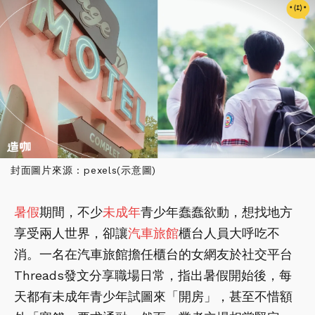
封面圖片來源 : pexels(示意圖)
暑假
期間，不少
未成年
青少年蠢蠢欲動，想找地方
享受兩人世界，卻讓
汽車
旅館
櫃台人員大呼吃不
消。一名在汽車旅館擔任櫃台的女網友於社交平台
Threads發文分享職場日常，指出暑假開始後，每
天都有未成年青少年試圖來「開房」，甚至不惜額