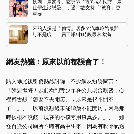
校園「禁愛令」惹爭議？近7成人反對「禁
止學生談戀愛」，過半數支持「1教育」更
重要
來的人多是「偷情」居多？汽車旅館最難
訂不是晚上，員工爆料1時段最常客滿
網友熱議：原來以前都誤會了！
貼文曝光後引發熱烈討論，不少網友紛紛留言：
「我要懺悔！以前看到青少年在公共場合親密，心
裡都會想『怎麼不去開房』，原來是根本開不
了！」、「以前沒想過未滿18歲不能開房，因為那
時候根本沒錢，現在的小孩零用錢真多。」、「難
怪百貨公司廁所不時有高中生來，因為有吹冷氣適