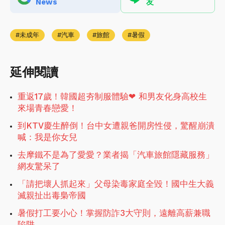
News
友
未成年
汽車
旅館
暑假
延伸閱讀
重返17歲！韓國超夯制服體驗❤ 和男友化身高校生
來場青春戀愛！
到KTV慶生醉倒！台中女遭親爸開房性侵，驚醒崩潰
喊：我是你女兒
去摩鐵不是為了愛愛？業者揭「汽車旅館隱藏服務」
網友驚呆了
「請把壞人抓起來」父母染毒家庭全毀！國中生大義
滅親扯出毒梟帝國
暑假打工要小心！掌握防詐3大守則，遠離高薪兼職
陷阱