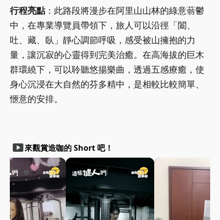
行程亮點
：此路段將漫步在阿里山山林的綠意蓊鬱
中，在專業導覽員帶領下，旅人可以沿徑「闔、
吐、藏、臥」靜心調節呼吸，感受被山擁抱的力
量，讓沉寂的心靈得到完美治癒。在高海拔的巨木
群環繞下，可以聆聽悠揚樂曲，透過五感療癒，使
身心沉浸在大自然的芬多精中，是相較比較簡單、
愜意的安排。
smart_display
來觀賞造咖的 Short 吧！