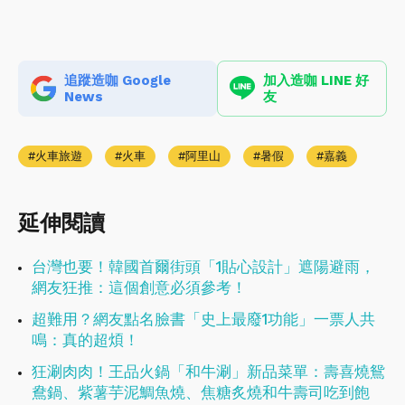
追蹤造咖 Google
加入造咖 LINE 好
News
友
火車旅遊
火車
阿里山
暑假
嘉義
延伸閱讀
台灣也要！韓國首爾街頭「1貼心設計」遮陽避雨，
網友狂推：這個創意必須參考！
超難用？網友點名臉書「史上最廢1功能」一票人共
鳴：真的超煩！
狂涮肉肉！王品火鍋「和牛涮」新品菜單：壽喜燒鴛
鴦鍋、紫薯芋泥鯛魚燒、焦糖炙燒和牛壽司吃到飽