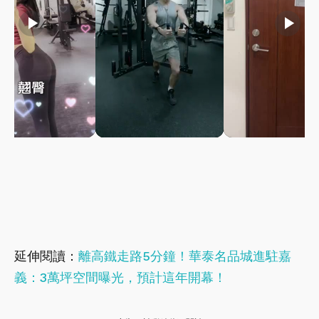
play_arrow
play_arrow
play_arrow
延伸閱讀：
離高鐵走路5分鐘！華泰名品城進駐嘉
義：3萬坪空間曝光，預計這年開幕！