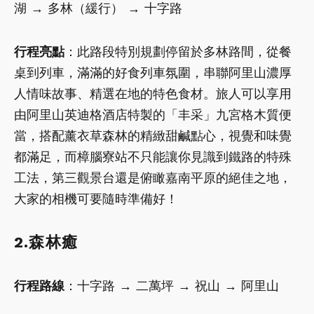
湖 → 多林（緩行） → 十字路
行程亮點
：此路段特別規劃停留於多林路間，從餐
桌到列車，滿滿的好食列車氛圍，串聯阿里山濃厚
人情味故事、精選在地的特色食材。旅人可以享用
由阿里山英迪格酒店特製的「丰采」九宮格木質便
當，搭配薰衣草森林的精緻甜鹹點心，視覺和味覺
都滿足，而樟腦寮站不只能讓你見識到鐵路的特殊
工法，第三觀景台還是俯瞰嘉南平原的絕佳之地，
大家的相機可要隨時準備好！
2.森林癒
行程路線
：十字路 → 二萬坪 → 祝山 → 阿里山