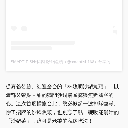
SMART FISH林聰明沙鍋魚頭（@smartfish168）分享的貼文
從嘉義發跡、紅遍全台的「林聰明沙鍋魚頭」，以
濃郁又帶點甘甜的獨門沙鍋湯頭擄獲無數饕客的
心。這次首度插旗台北，勢必掀起一波排隊熱潮。
除了招牌的沙鍋魚頭，也別忘了點一碗吸滿湯汁的
「沙鍋菜」，這可是老饕的私房吃法！