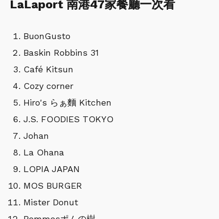
LaLaport 南港47家餐廳一次看
BuonGusto
Baskin Robbins 31
Café Kitsun
Cozy corner
Hiro's らぁ麵 Kitchen
J.S. FOODIES TOKYO
Johan
La Ohana
LOPIA JAPAN
MOS BURGER
Mister Donut
Pommesポムの樹