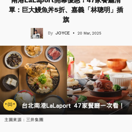
南港LaLaport開幕優惠！47家餐廳清
單：巨大鰻魚丼5折、嘉義「林聰明」插
旗
JOYCE
20 Mar, 2025
主圖來源：三井集團