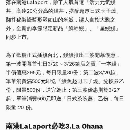
落在南港Lalaport，除了人氣首選「活力元氣鰻
丼」高達20公分高的鰻
丼，搭配超厚日式玉子燒、
翻拌秘製鰻醬形塑如山的米飯，讓人食指大動之
外，全新的季節限定新品「鮮蛤鰻」、「星鰻鰻」
同步上市。
為了歡慶正式插旗台北，鰻鰻推出三波開幕優惠，
第一波開幕首七日3/20～3/26鎮店之寶「一本鰻」
半價優惠395元，每日限量30份；第二波3/20起，
單筆消費滿500元即送「鰻魚起司玉子燒」兌換券乙
份，限量500份，送完為止；第三波優惠則於3/27
起，單筆消費500元即送「日式茶碗蒸」乙份，每日
限量 20 份。
南港LaLaport必吃3.La Ohana