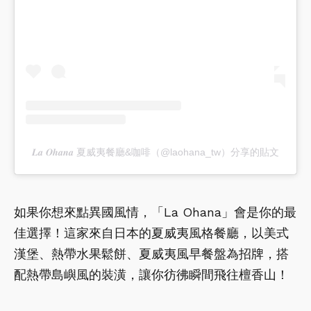
𝑳𝒂 𝑶𝒉𝒂𝒏𝒂 夏威夷餐廳&咖啡（@laohana_tw）分享的貼文
如果你想來點異國風情，「La Ohana」會是你的最
佳選擇！這家來自日本的夏威夷風格餐廳，以美式
漢堡、熱帶水果鬆餅、夏威夷風早餐盤為招牌，搭
配熱帶島嶼風的裝潢，讓你彷彿瞬間飛往檀香山！