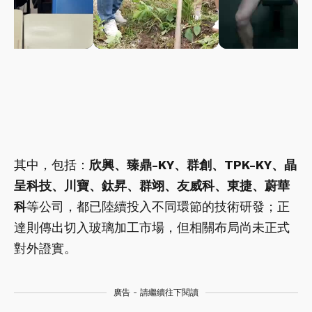
其中，包括：
欣興、臻鼎-KY、群創、TPK-KY、晶
呈科技、川寶、鈦昇、群翊、友威科、東捷、蔚華
科
等公司，都已陸續投入不同環節的技術研發；正
達則傳出切入玻璃加工市場，但相關布局尚未正式
對外證實。
廣告 - 請繼續往下閱讀