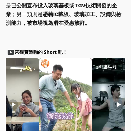
是
已公開宣布投入玻璃基板或TGV技術開發的企
業
；另一類則是
憑藉IC載板、玻璃加工、設備與檢
測能力，被市場視為潛在受惠族群。
smart_display
來觀賞造咖的 Short 吧！
play_arrow
play_arrow
play_arrow