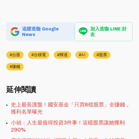
追蹤造咖 Google
加入造咖 LINE 好
News
友
台股
台積電
輝達
AI
股票
賺錢
延伸閱讀
史上最長護盤！國安基金「只買8檔股票」全賺錢，
獲利名單曝光
小禎：人生最值得投資3件事！這檔股票讓她獲利
290%