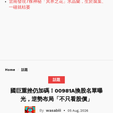
雲南發現7株神秘「冥界之花」水晶蘭，生於腐葉、
一碰就枯萎
Home
話題
話題
國巨重挫仍加碼！00981A換股名單曝
光，逆勢布局「不只看股價」
wasabiii
05 Aug, 2026