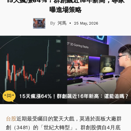
15天瘋漲64%！群創飆近16年新高，專家
曝進場策略
河馬
25 May, 2026
台股
近期最受矚目的驚天大戲，莫過於面板大廠群
創（3481）的「世紀大轉型」。群創股價自4月底