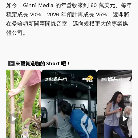
如今，Ginni Media 的年營收來到 60 萬美元、每年
穩定成長 20%，2026 年預計再成長 25%，還即將
在曼哈頓新開兩間錄音室，邁向規模更大的專業媒
體公司。
smart_display
來觀賞造咖的 Short 吧！
play_arrow
play_arrow
play_arrow