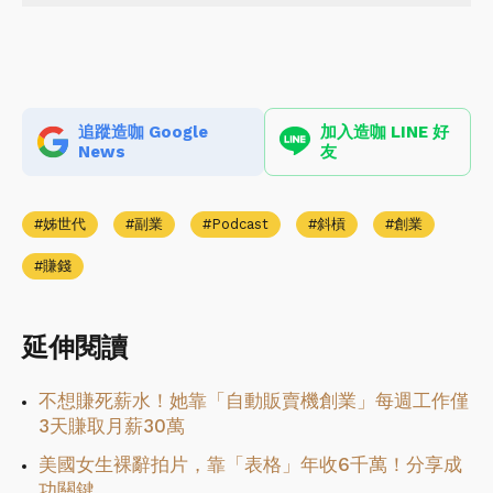
追蹤造咖 Google
加入造咖 LINE 好
News
友
姊世代
副業
Podcast
斜槓
創業
賺錢
延伸閱讀
不想賺死薪水！她靠「自動販賣機創業」每週工作僅
3天賺取月薪30萬
美國女生裸辭拍片，靠「表格」年收6千萬！分享成
功關鍵