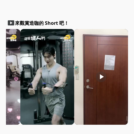
smart_display
來觀賞造咖的 Short 吧！
play_arrow
play_arrow