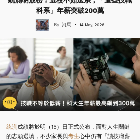
統測明放榜！選校不如選系，「這些技職
科系」年薪突破200萬
河馬
14 May, 2026
統測
成績將於明（15）日正式公布，面對人生關鍵
的志願選填，不少家長與
考生
心中仍有「讀技職薪