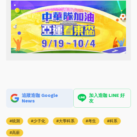
追蹤造咖 Google
加入造咖 LINE 好
News
友
統測
少子化
大學科系
考生
科系
高薪