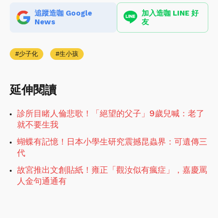
追蹤造咖 Google
加入造咖 LINE 好
News
友
少子化
生小孩
延伸閱讀
診所目睹人倫悲歌！「絕望的父子」9歲兒喊：老了
就不要生我
蝴蝶有記憶！日本小學生研究震撼昆蟲界：可遺傳三
代
故宮推出文創貼紙！雍正「觀汝似有瘋症」，嘉慶罵
人金句通通有