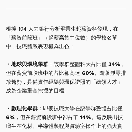
根據 104 人力銀行分析畢業生起薪資料發現，在
「薪資前段班」（起薪高於中位數）的學校名單
中，技職體系表現極為出色：
・地球與環境學群
：該學群整體科大占比僅
34%
，
但在薪資前段班中的占比卻高達
60%
。隨著淨零排
放趨勢，具備實作經驗與環保證照的「綠領人才」
成為企業重金挖掘的目標。
・數理化學群
：即便技職大學在該學群整體占比僅
6%
，但在薪資前段班中卻占了
14%
。這反映出技
職生在化材、半導體製程與實驗室操作上的強大實