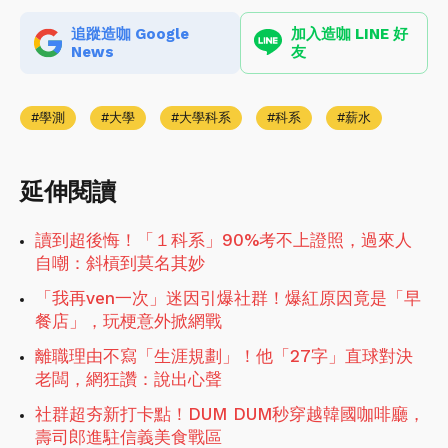
追蹤造咖 Google
加入造咖 LINE 好
News
友
學測
大學
大學科系
科系
薪水
延伸閱讀
讀到超後悔！「１科系」90%考不上證照，過來人
自嘲：斜槓到莫名其妙
「我再ven一次」迷因引爆社群！爆紅原因竟是「早
餐店」，玩梗意外掀網戰
離職理由不寫「生涯規劃」！他「27字」直球對決
老闆，網狂讚：說出心聲
社群超夯新打卡點！DUM DUM秒穿越韓國咖啡廳，
壽司郎進駐信義美食戰區