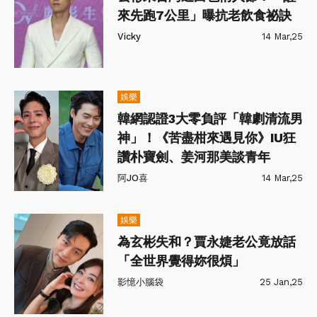
來先跑7公里」曝抗老飲食祕訣
Vicky
14 Mar,25
娛樂
韓網認證3大零負評「韓劇清流男
神」！《苦盡柑來遇見你》IU狂
讚朴寶劍、姜河那美談青年
阿JO喜
14 Mar,25
娛樂
為玄彬失和？賈永婕老公竟放話
「全世界覺得妳很煩」
影憶小腦袋
25 Jan,25