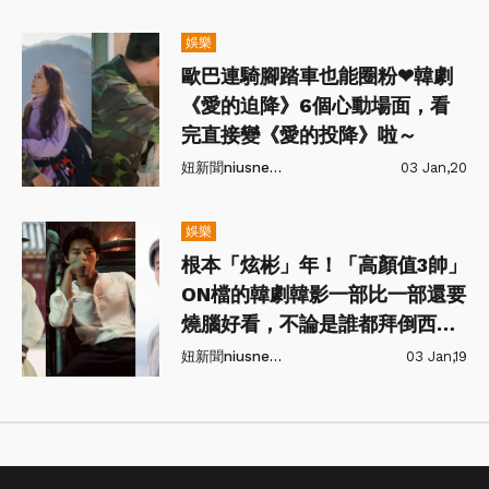
娛樂
歐巴連騎腳踏車也能圈粉❤韓劇
《愛的迫降》6個心動場面，看
完直接變《愛的投降》啦～
妞新聞niusnews
03 Jan,20
娛樂
根本「炫彬」年！「高顏值3帥」
ON檔的韓劇韓影一部比一部還要
燒腦好看，不論是誰都拜倒西裝
褲下
妞新聞niusnews
03 Jan,19