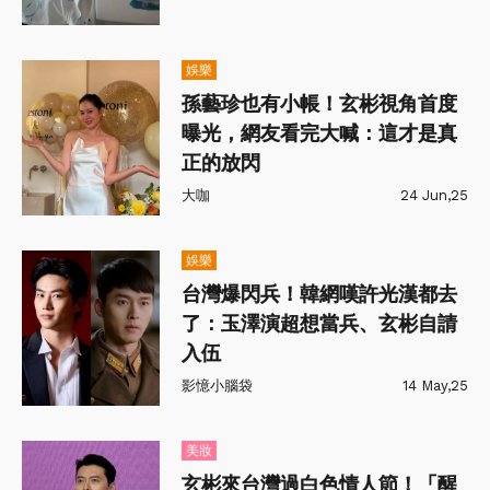
娛樂
孫藝珍也有小帳！玄彬視角首度
曝光，網友看完大喊：這才是真
正的放閃
大咖
24 Jun,25
娛樂
台灣爆閃兵！韓網嘆許光漢都去
了：玉澤演超想當兵、玄彬自請
入伍
影憶小腦袋
14 May,25
美妝
玄彬來台灣過白色情人節！「醒