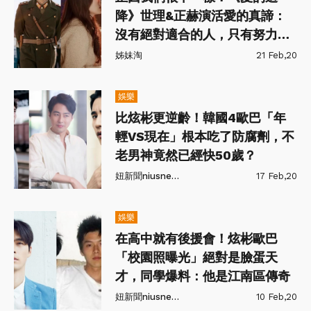
降》世理&正赫演活愛的真諦：
沒有絕對適合的人，只有努力經
營的心
姊妹淘
21 Feb,20
娛樂
比炫彬更逆齡！韓國4歐巴「年
輕VS現在」根本吃了防腐劑，不
老男神竟然已經快50歲？
妞新聞niusnews
17 Feb,20
娛樂
在高中就有後援會！炫彬歐巴
「校園照曝光」絕對是臉蛋天
才，同學爆料：他是江南區傳奇
妞新聞niusnews
10 Feb,20