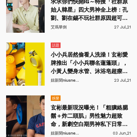
求求你們快開IG～特搜「社群原
始人韓星」四大男神全上榜：孔
劉、劉在錫不玩社群原因超可
愛！
艾瑪華倒
27 Jul,21
話題
小小兵居然偷看人洗澡！玄彬愛
牌推出「小小兵聯名蓮蓬頭」，
小黃人變身水管、沐浴皂超療
癒！
妞新聞niusnews
23 Jul,21
娛樂
玄彬最新現況曝光！「粗獷絡腮
鬍＋炸二頭肌」男性魅力超致
命，新劇空白期男神私下日常公
開！
妞新聞niusnews
03 Jun,21