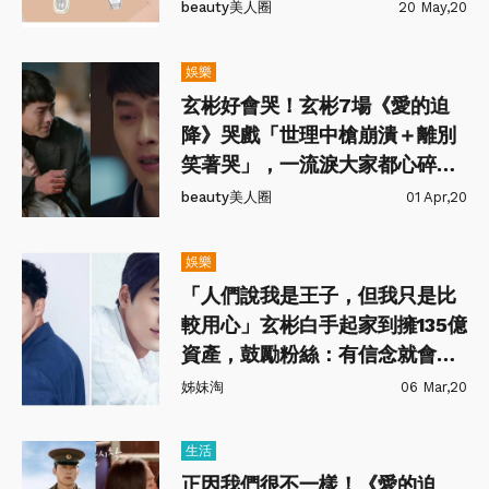
beauty美人圈
20 May,20
娛樂
玄彬好會哭！玄彬7場《愛的迫
降》哭戲「世理中槍崩潰＋離別
笑著哭」，一流淚大家都心碎啊
～
beauty美人圈
01 Apr,20
娛樂
「人們說我是王子，但我只是比
較用心」玄彬白手起家到擁135億
資產，鼓勵粉絲：有信念就會成
功
姊妹淘
06 Mar,20
生活
正因我們很不一樣！《愛的迫