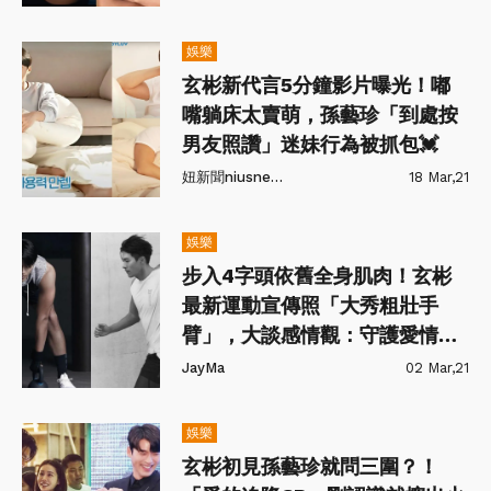
娛樂
玄彬新代言5分鐘影片曝光！嘟
嘴躺床太賣萌，孫藝珍「到處按
男友照讚」迷妹行為被抓包💓
妞新聞niusnews
18 Mar,21
娛樂
步入4字頭依舊全身肌肉！玄彬
最新運動宣傳照「大秀粗壯手
臂」，大談感情觀：守護愛情並
不容易
JayMa
02 Mar,21
娛樂
玄彬初見孫藝珍就問三圍？！