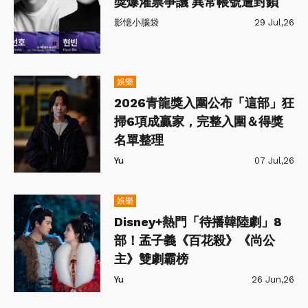
獎爆灌票爭議 異常帳號遭封鎖
影憶小腦袋
29 Jul,26
娛樂
2026青龍獎入圍公布「這部」狂
掃6項成贏家，完整入圍＆得獎
名單整理
Yu
07 Jul,26
娛樂
Disney+熱門「待播韓陸劇」8
部！孟子義《百花殺》《尚公
主》雙劇霸榜
Yu
26 Jun,26