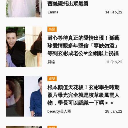
蕾絲襯托出眾氣質
Emma
14 Feb,22
娛樂
耐心等待真正的愛情出現！孫藝
珍愛情觀多年堅信「寧缺勿濫」
等到玄彬成老公❤全網獻上祝褔
員編
11 Feb,22
娛樂
根本顏值天花板！玄彬學生時期
照片曝光完全就是校草級風雲人
物，學長可以認識一下嗎＞＜
beauty美人圈
28 Jan,22