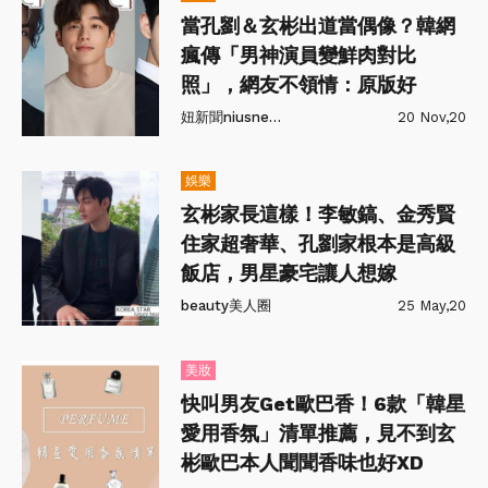
當孔劉＆玄彬出道當偶像？韓網
瘋傳「男神演員變鮮肉對比
照」，網友不領情：原版好
妞新聞niusnews
20 Nov,20
娛樂
玄彬家長這樣！李敏鎬、金秀賢
住家超奢華、孔劉家根本是高級
飯店，男星豪宅讓人想嫁
beauty美人圈
25 May,20
美妝
快叫男友Get歐巴香！6款「韓星
愛用香氛」清單推薦，見不到玄
彬歐巴本人聞聞香味也好XD