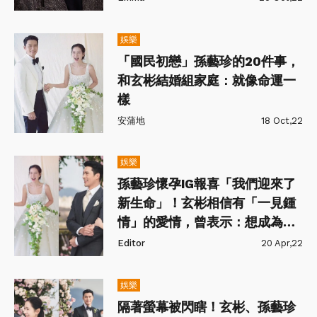
娛樂
「國民初戀」孫藝珍的20件事，
和玄彬結婚組家庭：就像命運一
樣
安蒲地
18 Oct,22
娛樂
孫藝珍懷孕IG報喜「我們迎來了
新生命」！玄彬相信有「一見鍾
情」的愛情，曾表示：想成為讓
妻子耀眼的丈夫
Editor
20 Apr,22
娛樂
隔著螢幕被閃瞎！玄彬、孫藝珍