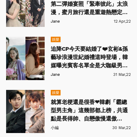
第二彈婚宴照「緊牽彼此」太浪
漫，蜜月旅行還是重遊熱戀定情
地！
Jane
12 Apr,22
娛樂
迫降CP今天要結婚了❤️玄彬&孫
藝珍浪漫世紀婚禮這時登場，韓
媒曝光賓客名單全是大咖級男女
神！
Jane
31 Mar,22
娛樂
就算老梗還是很香❤韓劇「霸總
型男主角」這幾部都上榜，共通
點是長得帥、自戀傲慢還傲
嬌？！
小編
30 Mar,22