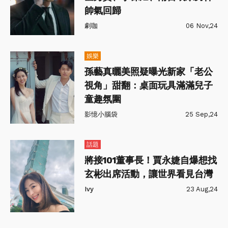
帥氣回歸
劇咖
06 Nov,24
娛樂
孫藝真曬美照疑曝光新家「老公
視角」甜翻：桌面玩具滿滿兒子
童趣氛圍
影憶小腦袋
25 Sep,24
話題
將接101董事長！賈永婕自爆想找
玄彬出席活動，讓世界看見台灣
Ivy
23 Aug,24