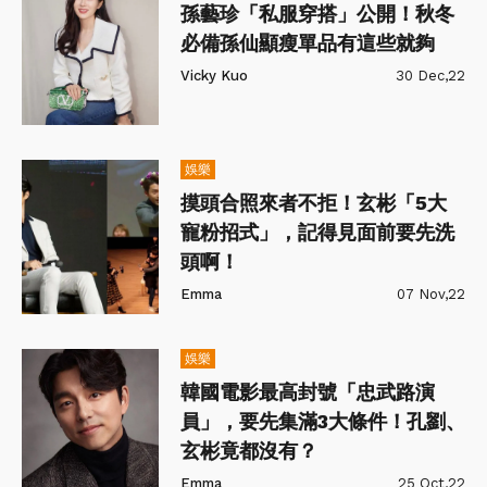
孫藝珍「私服穿搭」公開！秋冬
必備孫仙顯瘦單品有這些就夠
Vicky Kuo
30 Dec,22
娛樂
摸頭合照來者不拒！玄彬「5大
寵粉招式」，記得見面前要先洗
頭啊！
Emma
07 Nov,22
娛樂
韓國電影最高封號「忠武路演
員」，要先集滿3大條件！孔劉、
玄彬竟都沒有？
Emma
25 Oct,22