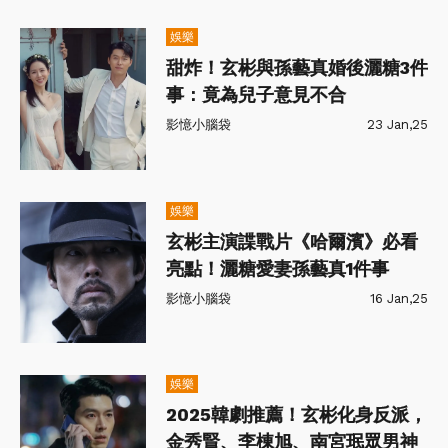
娛樂
甜炸！玄彬與孫藝真婚後灑糖3件
事：竟為兒子意見不合
影憶小腦袋
23 Jan,25
娛樂
玄彬主演諜戰片《哈爾濱》必看
亮點！灑糖愛妻孫藝真1件事
影憶小腦袋
16 Jan,25
娛樂
2025韓劇推薦！玄彬化身反派，
金秀賢、李棟旭、南宮珉眾男神