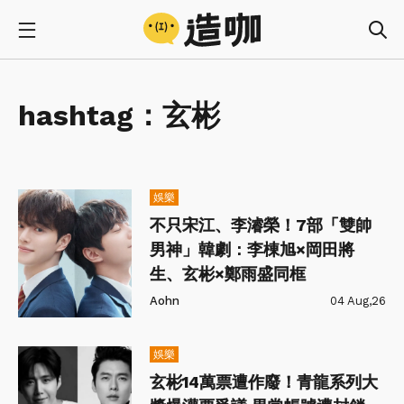
hashtag：
玄彬
娛樂
不只宋江、李濬榮！7部「雙帥
男神」韓劇：李棟旭×岡田將
生、玄彬×鄭雨盛同框
Aohn
04 Aug,26
娛樂
玄彬14萬票遭作廢！青龍系列大