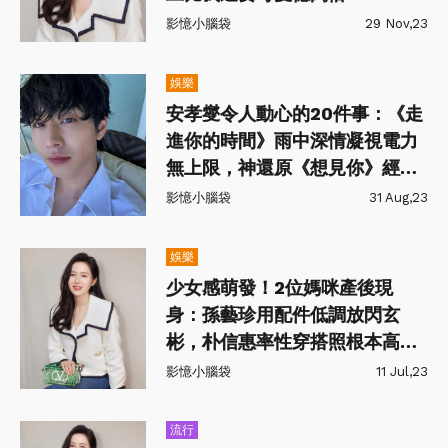
影憶小腦袋
29 Nov,23
娛樂
安孝燮令人動心的20件事：《走
進你的時間》雨中深情凝視電力
無上限，神還原《想見你》經典
場景
影憶小腦袋
31 Aug,23
娛樂
少女感萌發！2位媽咪產後現
身：孫藝珍用配件低調放閃玄
彬，朴信惠率性穿搭照根本高中
生
影憶小腦袋
11 Jul,23
流行