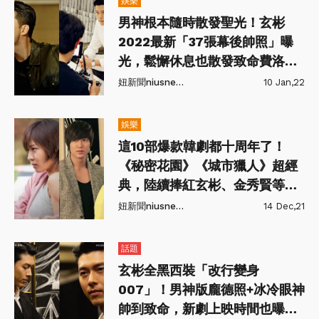
娛樂
男神根本隨時散發聖光！玄彬
2022最新「37張幕後帥照」曝
光，鬆懈休息也散發致命費洛蒙
💗
妞新聞niusnews
10 Jan,22
娛樂
這10部爆款韓劇都十周年了！
《秘密花園》《城市獵人》超經
典，陸續捧紅玄彬、金秀賢等大
勢男星！
妞新聞niusnews
14 Dec,21
話題
玄彬全黑西裝「改行變身
007」！男神版龐德照+冰冷眼神
帥到致命，新劇上映時間也曝