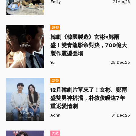
Emily
21 Apr,26
娛樂
韓劇《韓國製造》玄彬×鄭雨
盛！雙青龍影帝對決，700億大
製作震撼登場
Yu
25 Dec,25
娛樂
12月韓劇片單來了！玄彬、鄭雨
盛雙男神搭擋，朴敘俊睽違7年
重返愛情劇
Aohn
01 Dec,25
美妝