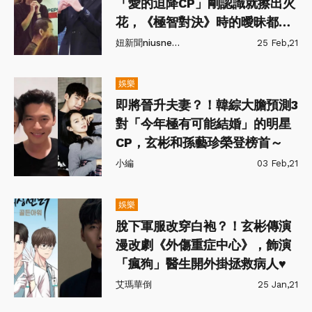
「愛的迫降CP」剛認識就擦出火
花，《極智對決》時的曖昧都是
真的啊！
妞新聞niusnews
25 Feb,21
娛樂
即將晉升夫妻？！韓綜大膽預測3
對「今年極有可能結婚」的明星
CP，玄彬和孫藝珍榮登榜首～
小編
03 Feb,21
娛樂
脫下軍服改穿白袍？！玄彬傳演
漫改劇《外傷重症中心》，飾演
「瘋狗」醫生開外掛拯救病人♥
艾瑪華倒
25 Jan,21