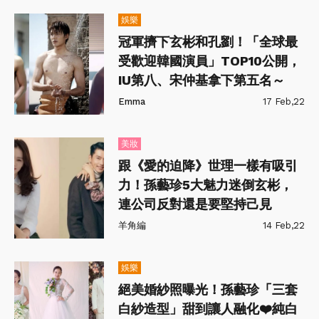
娛樂
冠軍擠下玄彬和孔劉！「全球最
受歡迎韓國演員」TOP10公開，
IU第八、宋仲基拿下第五名～
Emma
17 Feb,22
美妝
跟《愛的迫降》世理一樣有吸引
力！孫藝珍5大魅力迷倒玄彬，
連公司反對還是要堅持己見
羊角編
14 Feb,22
娛樂
絕美婚紗照曝光！孫藝珍「三套
白紗造型」甜到讓人融化❤️純白