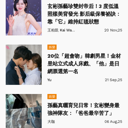
玄彬孫藝珍雙封帝后！3 度低溫
照樣美背發光 影后級保養祕訣：
靠「它」維持紅毯狀態
王柏凱 Kai Wang
20 Nov,25
娛樂
20位「超會吻」韓劇男星！金材
昱站立式成人床戲、「他」是日
網票選第一名
Yu
21 Sep,25
娛樂
孫藝真曬育兒日常！玄彬變身最
強神隊友：「爸爸最辛苦了」
大咖
06 Aug,25