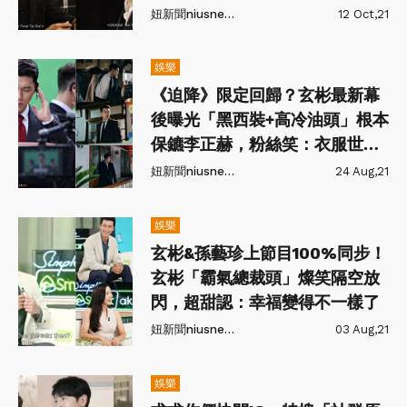
光！
妞新聞niusnews
12 Oct,21
娛樂
《迫降》限定回歸？玄彬最新幕
後曝光「黑西裝+高冷油頭」根本
保鑣李正赫，粉絲笑：衣服世理
挑的
妞新聞niusnews
24 Aug,21
娛樂
玄彬&孫藝珍上節目100%同步！
玄彬「霸氣總裁頭」燦笑隔空放
閃，超甜認：幸福變得不一樣了
妞新聞niusnews
03 Aug,21
娛樂