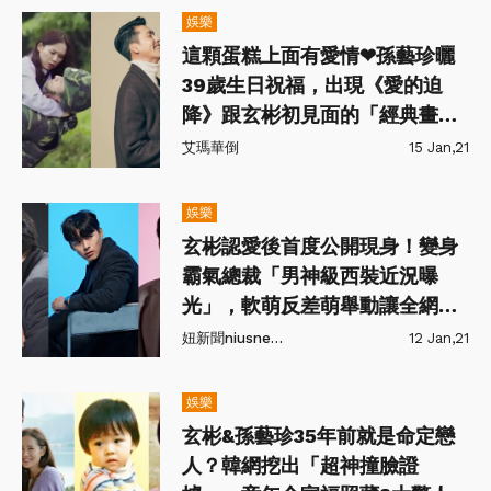
娛樂
這顆蛋糕上面有愛情❤孫藝珍曬
39歲生日祝福，出現《愛的迫
降》跟玄彬初見面的「經典畫
面」！
艾瑪華倒
15 Jan,21
娛樂
玄彬認愛後首度公開現身！變身
霸氣總裁「男神級西裝近況曝
光」，軟萌反差萌舉動讓全網戀
愛～
妞新聞niusnews
12 Jan,21
娛樂
玄彬&孫藝珍35年前就是命定戀
人？韓網挖出「超神撞臉證