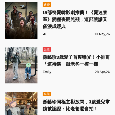
娛樂
15部喪屍韓影劇推薦！《屍速禁
區》變種喪屍兇殘，這部荒謬又
催淚成經典
Yu
30 May,26
話題
孫藝珍3歲愛子首度曝光！小帥哥
「這待遇」跟老爸一模一樣
Emily
28 Apr,26
娛樂
孫藝珍同框玄彬放閃，3歲愛兒掌
鏡被認證：比老爸還會拍！