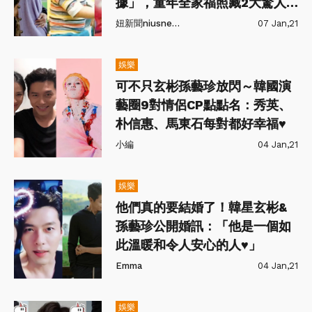
據」，童年全家福照藏2大驚人
相似點！
妞新聞niusnews
07 Jan,21
娛樂
可不只玄彬孫藝珍放閃～韓國演
藝圈9對情侶CP點點名：秀英、
朴信惠、馬東石每對都好幸福♥
小編
04 Jan,21
娛樂
他們真的要結婚了！韓星玄彬&
孫藝珍公開婚訊：「他是一個如
此溫暖和令人安心的人♥」
Emma
04 Jan,21
娛樂