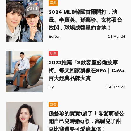
娛樂
2024 MLB韓國首爾開打，池
晟、李寶英、孫藝珍、玄彬看台
放閃，球場成韓星約會地！
Editor
21 Mar,24
話題
2023推薦「8款客廳必備按摩
椅」每天回家就像在SPA｜CaVa
百大經典品牌大賞
lily
04 Dec,23
娛樂
孫藝珍的寶寶1歲了！母愛萌發公
開自己兒時嫩Q照，高喊兒子甜
豆比我還要可愛億萬倍！