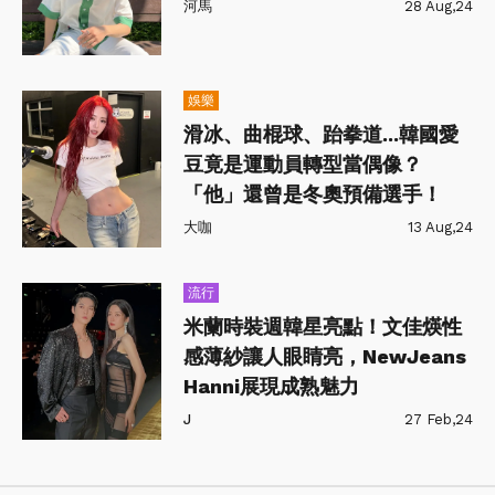
河馬
28 Aug,24
娛樂
滑冰、曲棍球、跆拳道...韓國愛
豆竟是運動員轉型當偶像？
「他」還曾是冬奧預備選手！
大咖
13 Aug,24
流行
米蘭時裝週韓星亮點！文佳煐性
感薄紗讓人眼睛亮，NewJeans
Hanni展現成熟魅力
J
27 Feb,24