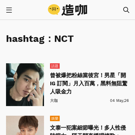
hashtag：
NCT
話題
曾被爆把粉絲當後宮！男星「開
IG 訂閱」月入百萬，黑料無阻驚
人吸金力
大咖
04 May,26
娛樂
文泰一犯案細節曝光！多人性侵