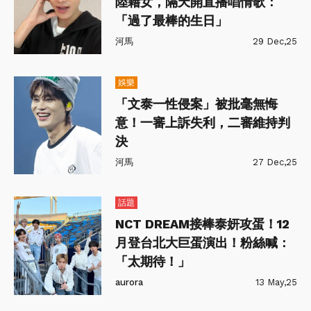
陸籍女，隔天開直播唱情歌：
「過了最棒的生日」
河馬
29 Dec,25
娛樂
「文泰一性侵案」被批毫無悔
意！一審上訴失利，二審維持判
決
河馬
27 Dec,25
話題
NCT DREAM接棒泰妍攻蛋！12
月登台北大巨蛋演出！粉絲喊：
「太期待！」
aurora
13 May,25