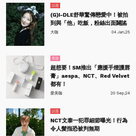
話題
(G)I-DLE舒華驚傳戀愛中！被拍
到與「他」吃飯，粉絲出面闢謠
大咖
04 Jan,25
美妝
超想要！SM推出「應援手燈護唇
膏」aespa、NCT、Red Velvet
都有！
愛美咖
20 Sep,24
話題
NCT文泰一犯罪細節曝光！行為
令人髮指恐被判無期