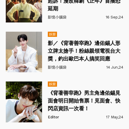
起訴！漫改韓劇《正年》首播恐
延期
影憶小腦袋
16 Sep,24
娛樂
影／《背著善宰跑》邊佑錫人形
立牌太搶手！粉絲親領電視台大
獎，釣出歐巴本人搞笑回應
影憶小腦袋
14 Jun,24
娛樂
《背著善宰跑》男主角邊佑錫見
面會明日開始售票！見面會、快
閃店資訊一次看！
Editor
17 May,24