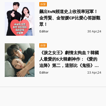
娛樂
飆出tvN頻道史上收視率冠軍！
金秀賢、金智媛CP比愛心答謝觀
眾！
Editor
30 Apr,24
娛樂
《淚之女王》劇情太狗血？韓國
人最愛的5大韓劇神作：《愛的
迫降》第二，這部比《鬼怪》評
價更高！
Editor
23 Apr,24