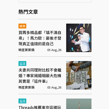
熱門文章
娛樂
買再多精品都「填不滿自
卑」！馬力歐：最後才發
現真正值錢的是自己
明星算算鍋
05 Aug,26
生活
夫妻共同理財比較不會離
婚？專家揭婚姻最大危機
其實是「這件事」
明星算算鍋
05 Aug,26
生活
Threads推薦東京這樣玩