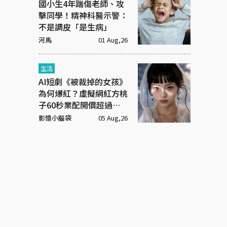
國小生4年踹傷老師、攻
擊同學！精神科醫示警：
不是調皮「是生病」
河馬
01 Aug,26
生活
AI短劇《被裁掉的女孩》
為何爆紅？虛擬網紅方桃
子60秒業配開價超過百
萬元
影憶小腦袋
05 Aug,26