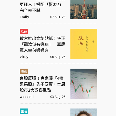
更迷人！搭配「衝2地」
完全去不膩
Emily
02 Aug,26
話題
故宮推出文創貼紙！雍正
「觀汝似有瘋症」，嘉慶
罵人金句通通有
Vicky
06 Aug,26
賺錢
台股反彈！專家曝「4檔
黑馬股」先不要賣，本周
股市2大觀察重點
wasabiii
03 Aug,26
生活