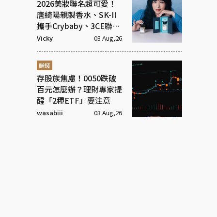
2026美妝聯名超可愛！
唐綺陽親製香水、SK-II
攜手Crybaby、3CE聯名
超潮飾品
Vicky
03 Aug,26
賺錢
存股族焦慮！0050跌破
百元怎麼辦？理財專家提
醒「2種ETF」要注意
wasabiii
03 Aug,26