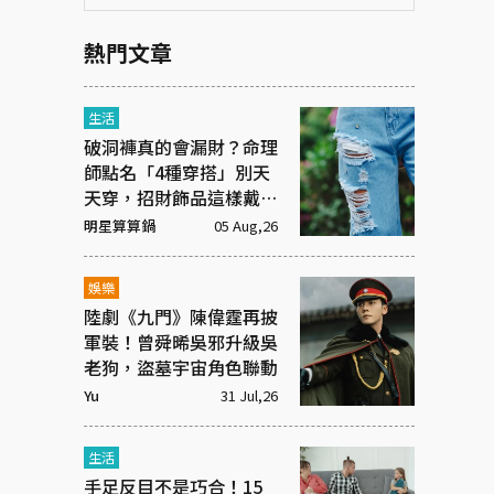
熱門文章
生活
破洞褲真的會漏財？命理
師點名「4種穿搭」別天
天穿，招財飾品這樣戴才
有效
明星算算鍋
05 Aug,26
娛樂
陸劇《九門》陳偉霆再披
軍裝！曾舜晞吳邪升級吳
老狗，盜墓宇宙角色聯動
Yu
31 Jul,26
生活
手足反目不是巧合！15