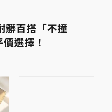
耐髒百搭「不撞
平價選擇！