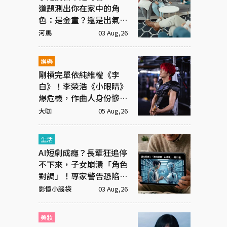
道題測出你在家中的角
色：是金童？還是出氣
筒？
河馬
03 Aug,26
娛樂
剛槓完單依純維權《李
白》！李榮浩《小眼睛》
爆危機，作曲人身份慘遭
抹去
大咖
05 Aug,26
生活
AI短劇成癮？長輩狂追停
不下來，子女崩潰「角色
對調」！專家警告恐陷腦
腐
影憶小腦袋
03 Aug,26
美妝