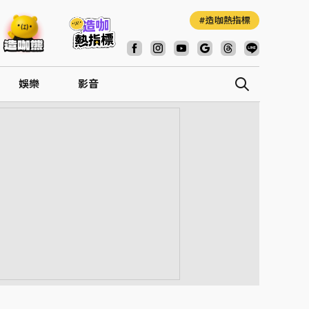
造咖熱指標
娛樂
影音