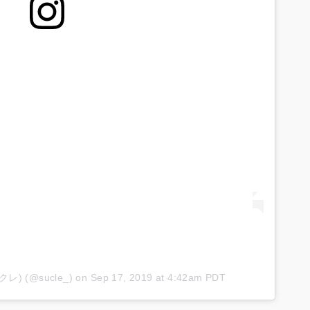
ュクレ) (@sucle_)
on
Sep 17, 2019 at 4:42am PDT