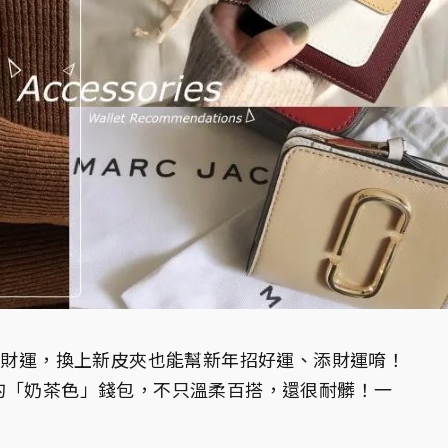
拜求財運，換上新皮夾也能幫新年招好運、添財運唷！
的「奶茶色」錢包，不只溫柔百搭，還很耐髒！一