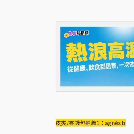
皮夾/零錢包推薦1：agnès b