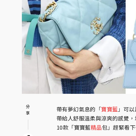
帶有夢幻氣息的「
寶寶藍
」可以
帶給人舒服溫柔與涼爽的感覺，
10款「寶寶藍
精品
包」趕緊看下