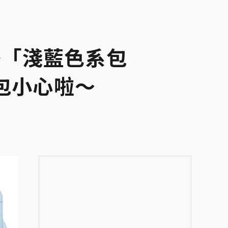
勢「淺藍色系包
包小心啦～