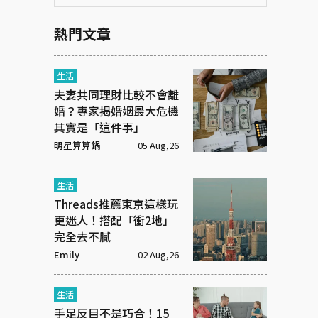
熱門文章
生活
夫妻共同理財比較不會離
婚？專家揭婚姻最大危機
其實是「這件事」
明星算算鍋
05 Aug,26
生活
Threads推薦東京這樣玩
更迷人！搭配「衝2地」
完全去不膩
Emily
02 Aug,26
生活
手足反目不是巧合！15