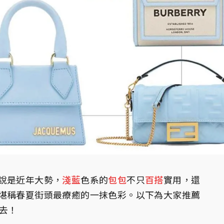
說是近年大勢，
淺藍
色系的
包包
不只
百搭
實用，還
堪稱春夏街頭最療癒的一抹色彩。以下為大家推薦
去！