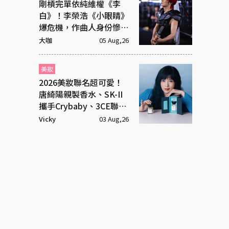
剛槓完單依純維權《李
白》！李榮浩《小眼睛》
爆危機，作曲人身份慘遭
抹去
大咖
05 Aug,26
美妝
2026美妝聯名超可愛！
唐綺陽親製香水、SK-II
攜手Crybaby、3CE聯名
超潮飾品
Vicky
03 Aug,26