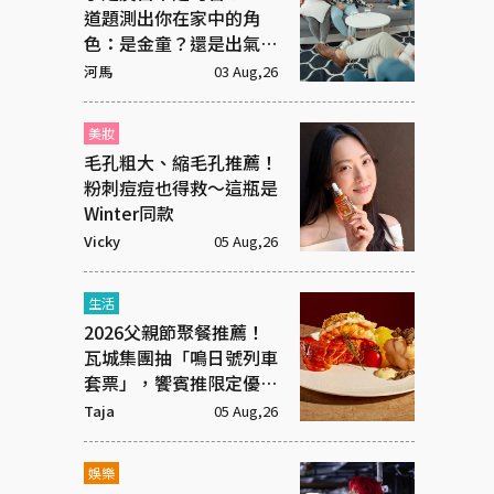
道題測出你在家中的角
色：是金童？還是出氣
筒？
河馬
03 Aug,26
美妝
毛孔粗大、縮毛孔推薦！
粉刺痘痘也得救～這瓶是
Winter同款
Vicky
05 Aug,26
生活
2026父親節聚餐推薦！
瓦城集團抽「鳴日號列車
套票」，饗賓推限定優惠
一次看
Taja
05 Aug,26
娛樂