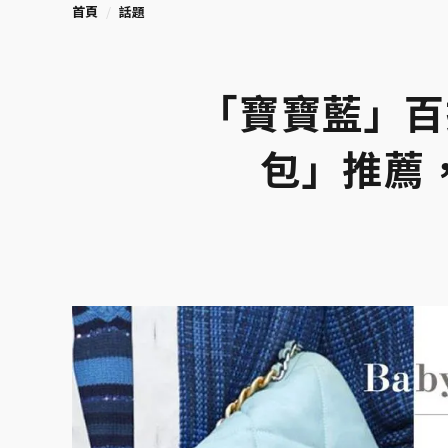
首頁
話題
「寶寶藍」百
包」推薦