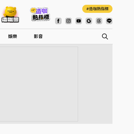
造咖熱指標
娛樂
影音