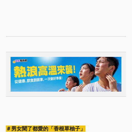
＃男女聞了都愛的「香根草柚子」