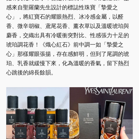
感來自聖羅蘭先生設計的標誌性珠寶「摯愛之
心」，將紅寶石的耀眼熱烈、冰冷感金屬，以醛
香、微辛胡椒、鳶尾花香、薰衣草以及溫暖琥珀與
麝香，交織出具有冷暖衝突對比、性感張力十足的
琥珀調花香！《熾心紅石》前中調一如「摯愛之
心」那樣耀眼張揚，存在感鮮明，但到了尾調的琥
珀、乳香就緩慢下來，化為溫暖的香氣，留下熱烈
心跳後的綿長餘韻。