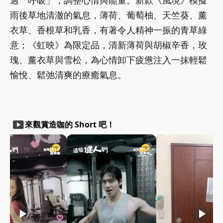
過「呼吸」，調整心情與能量。新款《風境》模擬
雨後草地清澈的氣息，薄荷、葡萄柚、天竺葵、薰
衣草、香根草和乳香，有著令人精神一振的青草綠
意；《虹映》為限定品，清新薄荷與胡椒辛香，玫
瑰、薰衣草與雪松，為心情卸下疲憊注入一抹輕鬆
愉悅、鬆弛清爽的療癒氣息。
smart_display
來觀賞造咖的 Short 吧！
play_arrow
play_arrow
play_arrow