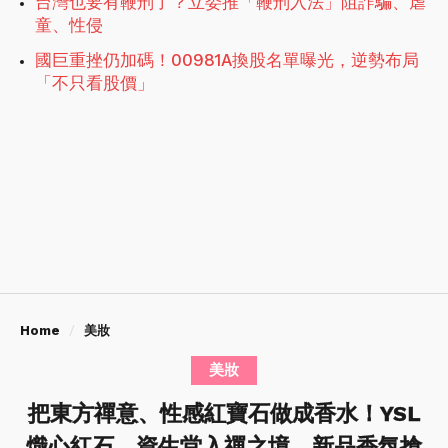
台灣也要有鞭刑了？立委推「鞭刑入法」阻詐騙、虐
童、性侵
國巨重挫仍加碼！00981A換股名單曝光，逆勢布局
「不只看股價」
Home
美妝
美妝
把東方禪意、性感紅寶石做成香水！YSL
熾心紅石、資生堂入禪之境，新品香氛搶