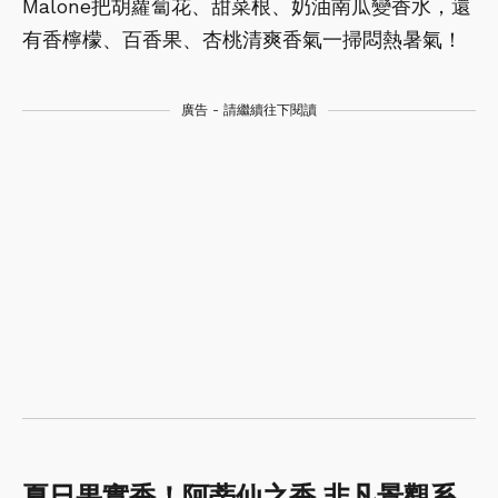
Malone把胡蘿蔔花、甜菜根、奶油南瓜變香水，還
有香檸檬、百香果、杏桃清爽香氣一掃悶熱暑氣！
廣告 - 請繼續往下閱讀
夏日果實香！阿蒂仙之香 非凡景觀系