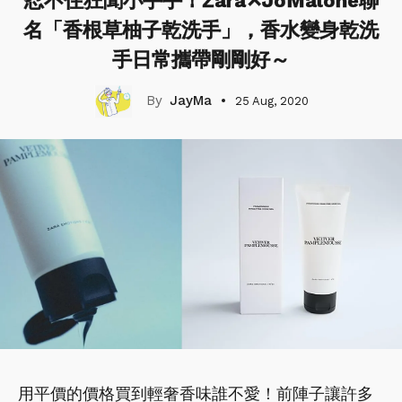
忍不住狂聞小手手！Zara✕JoMalone聯
名「香根草柚子乾洗手」，香水變身乾洗
手日常攜帶剛剛好～
JayMa
25 Aug, 2020
用平價的價格買到輕奢香味誰不愛！前陣子讓許多