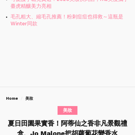
臺虎精釀美力亮相
毛孔粗大、縮毛孔推薦！粉刺痘痘也得救～這瓶是
Winter同款
Home
美妝
美妝
夏日田園果實香！阿蒂仙之香非凡景觀禮
盒、Jo Malone把胡蘿蔔花變香水