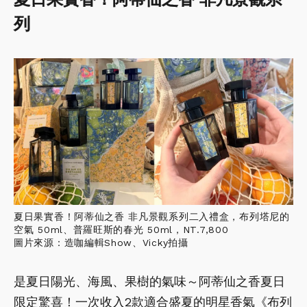
列
夏日果實香！阿蒂仙之香 非凡景觀系列二入禮盒，布列塔尼的
空氣 50ml、普羅旺斯的春光 50ml，NT.7,800
圖片來源：造咖編輯Show、Vicky拍攝
是夏日陽光、海風、果樹的氣味～阿蒂仙之香夏日
限定驚喜！一次收入2款適合盛夏的明星香氣《布列