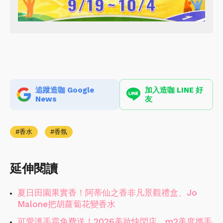
追蹤造咖 Google
加入造咖 LINE 好
News
友
香水
香氛
延伸閱讀
夏日田園果實香！阿蒂仙之香非凡景觀禮盒、Jo
Malone把胡蘿蔔花變香水
可愛護手霜免費送！2026美妝快閃店，m2美度攜手