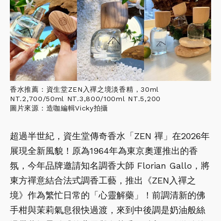
香水推薦：資生堂ZEN入禪之境淡香精，30ml
NT.2,700/50ml NT.3,800/100ml NT.5,200
圖片來源：造咖編輯Vicky拍攝
超過半世紀，資生堂傳奇香水「ZEN 禪」在2026年
展現全新風貌！原為1964年為東京奧運推出的香
氛，今年品牌邀請知名調香大師 Florian Gallo，將
東方禪意結合法式調香工藝，推出《ZEN入禪之
境》作為繁忙日常的「心靈解藥」！前調清新的佛
手柑與茉莉氣息很快過渡，來到中後調是奶油般絲