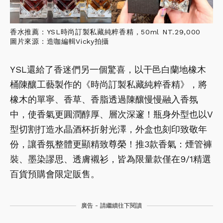
香水推薦：YSL時尚訂製私藏純粹香精，50ml NT.29,000
圖片來源：造咖編輯Vicky拍攝
YSL還給了香迷們另一個驚喜，以干邑白蘭地橡木
桶陳釀工藝製作的《時尚訂製私藏純粹香精》，將
橡木的單寧、香草、香脂透過陳釀慢慢融入香氛
中，使香氣更圓潤醇厚、層次深邃！瓶身外型也以V
型切割打造水晶酒杯折射光澤，外盒也刻印致敬年
份，讓香氛整體更顯精致尊榮！推3款香氣：煙管褲
裝、墨染謬思、透膚襯衫，皆為限量款僅在9/1精選
百貨預購會限定販售。
廣告 - 請繼續往下閱讀