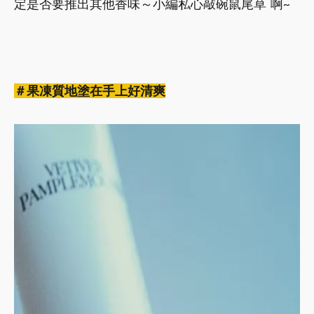
定是否要推出其他香味～小編私心敲碗鼠尾草˙啊~
＃果凍質地塗在手上好清爽