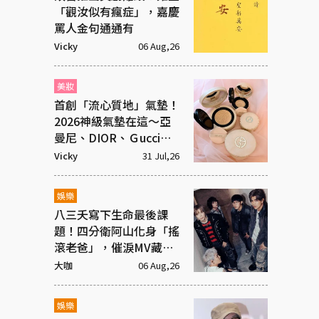
「觀汝似有瘋症」，嘉慶
罵人金句通通有
Vicky
06 Aug,26
美妝
首創「流心質地」氣墊！
2026神級氣墊在這～亞
曼尼、DIOR、Ｇucci美
度破表
Vicky
31 Jul,26
娛樂
八三夭寫下生命最後課
題！四分衛阿山化身「搖
滾老爸」，催淚MV藏大
洋蔥
大咖
06 Aug,26
娛樂