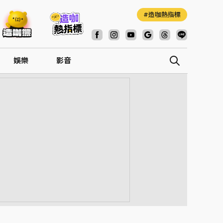
造咖熱指標
娛樂
影音