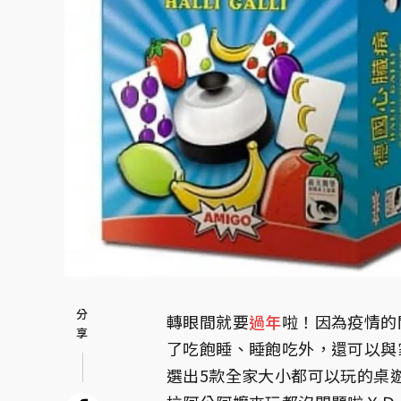
轉眼間就要
過年
啦！因為疫情的
了吃飽睡、睡飽吃外，還可以與
選出5款全家大小都可以玩的桌