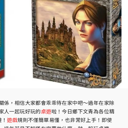
關係，相信大家都會乖乖待在家中吧～過年在家除
家人一起玩好玩的
桌遊
啦！今日鄉下文青為各位精
遊！
遊戲
規則不僅簡單易懂，也非常好上手！即使