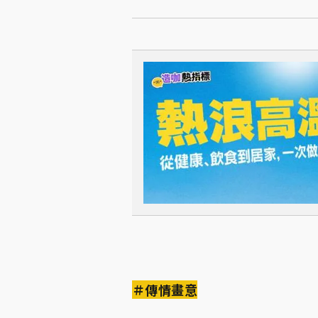
＃傳情畫意