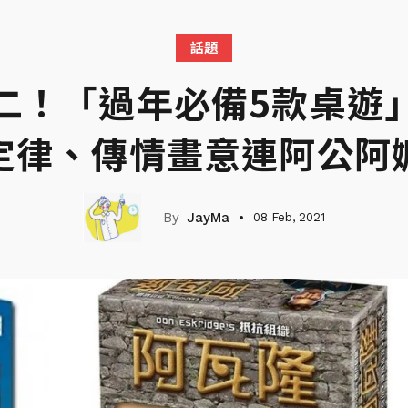
話題
二！「過年必備5款桌遊
定律、傳情畫意連阿公阿
JayMa
08 Feb, 2021