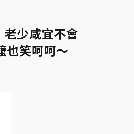
」老少咸宜不會
嬤也笑呵呵～