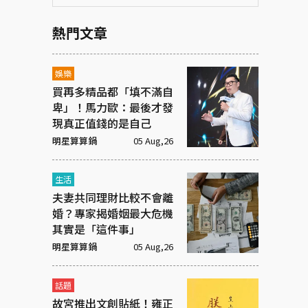
熱門文章
娛樂
買再多精品都「填不滿自
卑」！馬力歐：最後才發
現真正值錢的是自己
明星算算鍋
05 Aug,26
生活
夫妻共同理財比較不會離
婚？專家揭婚姻最大危機
其實是「這件事」
明星算算鍋
05 Aug,26
話題
故宮推出文創貼紙！雍正