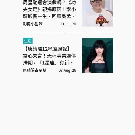
周星馳還會演戲嗎？《功
夫女足》親揭原因！李小
龍影響一生、回應吳孟達
彩蛋
影憶小腦袋
31 Jul,26
生活
【唐綺陽12星座週報】
當心失言！天秤事業遇停
滯期，「1星座」有新戀
情
唐綺陽占星幫
03 Aug,26