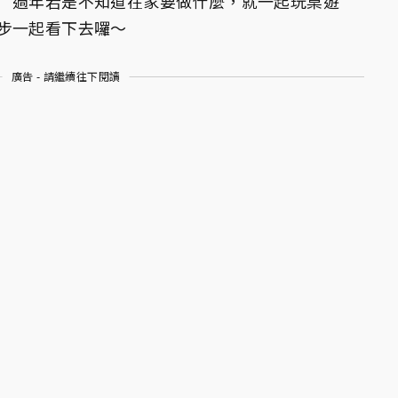
 過年若是不知道在家要做什麼，就一起玩桌遊
步一起看下去囉～
廣告 - 請繼續往下閱讀