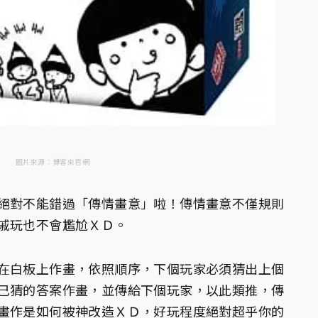
圖片來源：博客來官網
絕對不能錯過「傳情畫意」啦！傳情畫意不僅規則
戚玩也不會尷尬ＸＤ。
在白板上作畫，依照順序，下個玩家必須猜出上個
己猜的答案作畫，並傳給下個玩家，以此類推，傳
畫作是如何被神改造ＸＤ，好玩程度絕對超乎你的