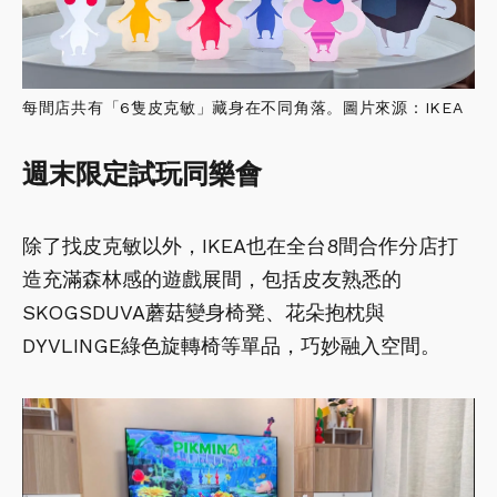
每間店共有「6隻皮克敏」藏身在不同角落。圖片來源：IKEA
週末限定試玩同樂會
除了找皮克敏以外，IKEA也在全台8間合作分店打
造充滿森林感的遊戲展間，包括皮友熟悉的
SKOGSDUVA蘑菇變身椅凳、花朵抱枕與
DYVLINGE綠色旋轉椅等單品，巧妙融入空間。