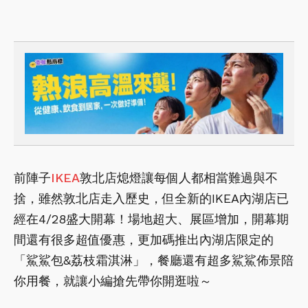
前陣子
IKEA
敦北店熄燈讓每個人都相當難過與不
捨，雖然敦北店走入歷史，但全新的IKEA內湖店已
經在4/28盛大開幕！場地超大、展區增加，開幕期
間還有很多超值優惠，更加碼推出內湖店限定的
「鯊鯊包&荔枝霜淇淋」，餐廳還有超多鯊鯊佈景陪
你用餐，就讓小編搶先帶你開逛啦～