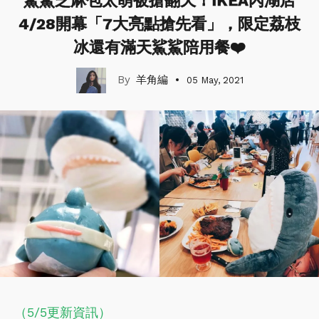
鯊鯊芝麻包太萌被搶翻天！IKEA內湖店
4/28開幕「7大亮點搶先看」，限定荔枝
冰還有滿天鯊鯊陪用餐❤️
羊角編
05 May, 2021
（5/5更新資訊）