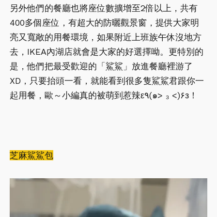
另外他們的餐廳也將座位數擴增至2倍以上，共有
400多個座位，有超大的防曬觀景窗，提供大家明
亮又寬敞的用餐環境，如果附近上班族午休沒地方
去，IKEA內湖店就會是大家的好選擇呦。更特別的
是，他們把最受歡迎的「鯊鯊」放進餐廳裡游了
XD，只要抬頭一看，就能看到很多隻鯊鯊君跟你一
起用餐，歐～小編真的被萌到惹辣ε٩(๑> ₃ <)۶з！
芝麻鯊鯊包