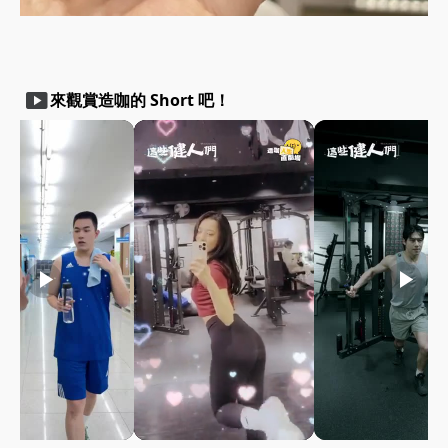
smart_display
來觀賞造咖的 Short 吧！
play_arrow
play_arrow
play_arrow