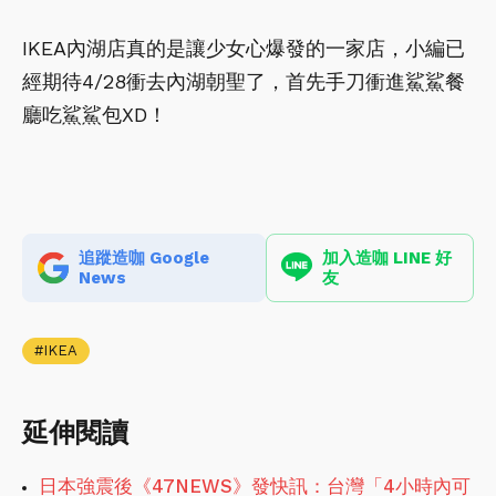
IKEA內湖店真的是讓少女心爆發的一家店，小編已
經期待4/28衝去內湖朝聖了，首先手刀衝進鯊鯊餐
廳吃鯊鯊包XD！
追蹤造咖 Google
加入造咖 LINE 好
News
友
IKEA
延伸閱讀
日本強震後《47NEWS》發快訊：台灣「4小時內可