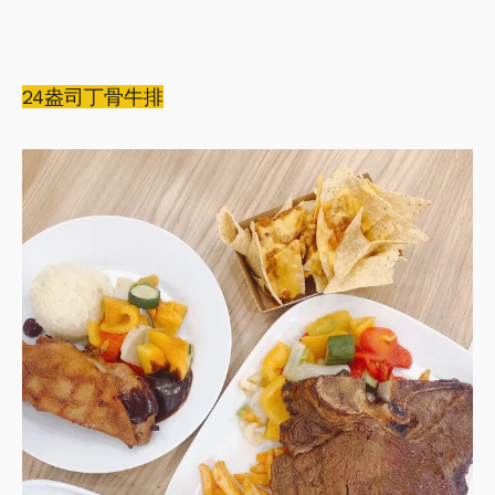
24盎司丁骨牛排