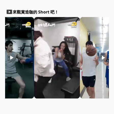
smart_display
來觀賞造咖的 Short 吧！
play_arrow
play_arrow
play_arrow