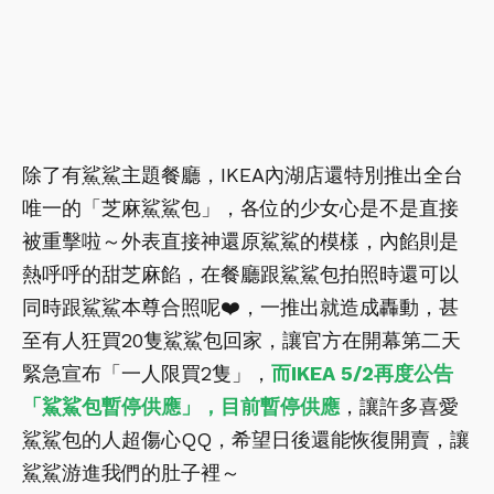
除了有鯊鯊主題餐廳，IKEA內湖店還特別推出全台
唯一的「芝麻鯊鯊包」，各位的少女心是不是直接
被重擊啦～外表直接神還原鯊鯊的模樣，內餡則是
熱呼呼的甜芝麻餡，在餐廳跟鯊鯊包拍照時還可以
同時跟鯊鯊本尊合照呢❤️，一推出就造成轟動，甚
至有人狂買20隻鯊鯊包回家，讓官方在開幕第二天
緊急宣布「一人限買2隻」，
而IKEA 5/2再度公告
「鯊鯊包暫停供應」，目前暫停供應
，讓許多喜愛
鯊鯊包的人超傷心QQ，希望日後還能恢復開賣，讓
鯊鯊游進我們的肚子裡～