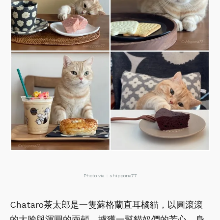
Photo via：shippona77
Chataro茶太郎是一隻蘇格蘭直耳橘貓，以圓滾滾
的大臉與渾圓的兩頰，擄獲一幫貓奴們的芳心。身