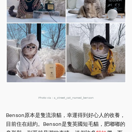
Photo via：a_street_cat_named_benson
Benson原本是隻流浪貓，幸運得到好心人的收養，
目前住在紐約。Benson是隻英國短毛貓，肥嘟嘟的