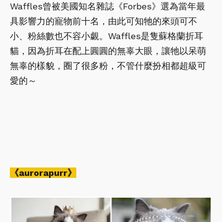
Waffles曾被美國知名雜誌《Forbes》選為當年最
具影響力的寵物前十名，由此可知牠的來頭可不
小、粉絲數也不容小覷。Waffles是隻蘇格蘭折耳
貓，因為折耳在配上圓圓的無辜大眼，讓牠以呆萌
無辜的樣貌，圈了很多粉，不管什麼扮相都超級可
愛的～
《aurorapurr》