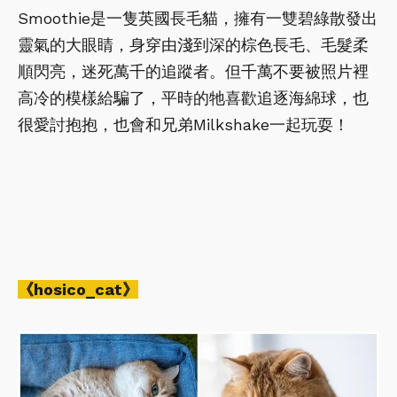
Smoothie是一隻英國長毛貓，擁有一雙碧綠散發出
靈氣的大眼睛，身穿由淺到深的棕色長毛、毛髮柔
順閃亮，迷死萬千的追蹤者。但千萬不要被照片裡
高冷的模樣給騙了，平時的牠喜歡追逐海綿球，也
很愛討抱抱，也會和兄弟Milkshake一起玩耍！
《hosico_cat》