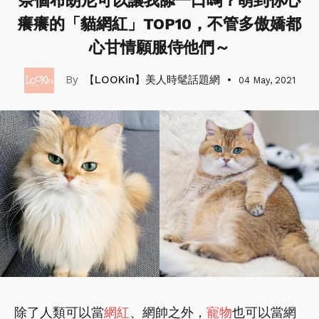
奈個布朗尼可以讓我舔一口嗎？萌到你心
癢癢的「貓網紅」TOP10，不管多傲嬌都
心甘情願服侍他們～
【LOOKin】美人時髦話題網
04 May, 2021
除了人類可以當
網紅
、網帥之外，
寵物
也可以當網