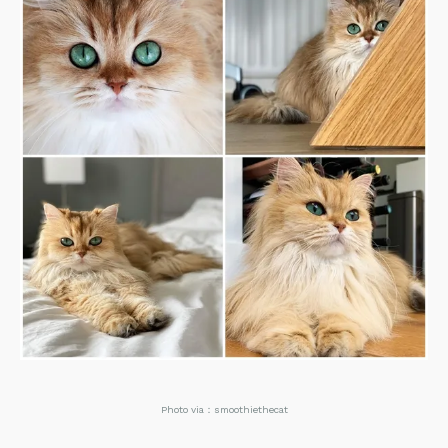
Photo via：smoothiethecat