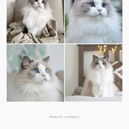
Photo via：aurorapurr