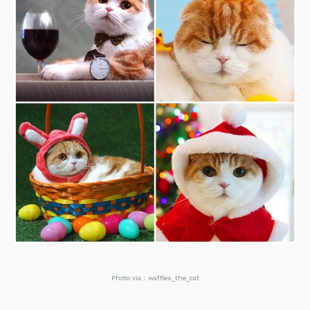
Photo via：waffles_the_cat