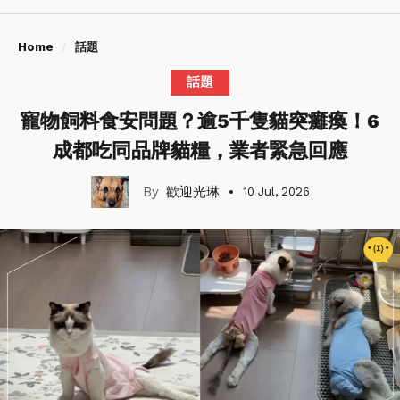
Home
話題
話題
寵物飼料食安問題？逾5千隻貓突癱瘓！6
成都吃同品牌貓糧，業者緊急回應
歡迎光琳
10 Jul, 2026