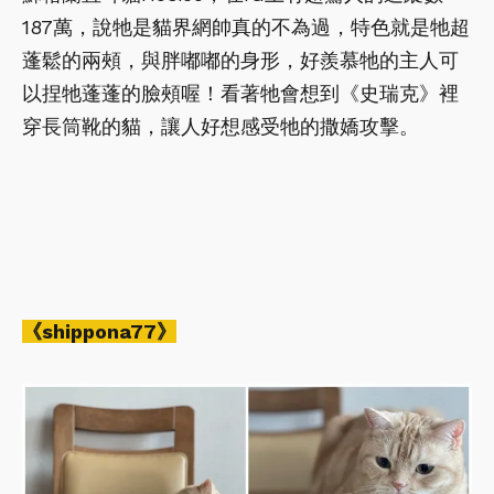
187萬，說牠是貓界網帥真的不為過，特色就是牠超
蓬鬆的兩頰，與胖嘟嘟的身形，好羨慕牠的主人可
以捏牠蓬蓬的臉頰喔！看著牠會想到《史瑞克》裡
穿長筒靴的貓，讓人好想感受牠的撒嬌攻擊。
《shippona77》