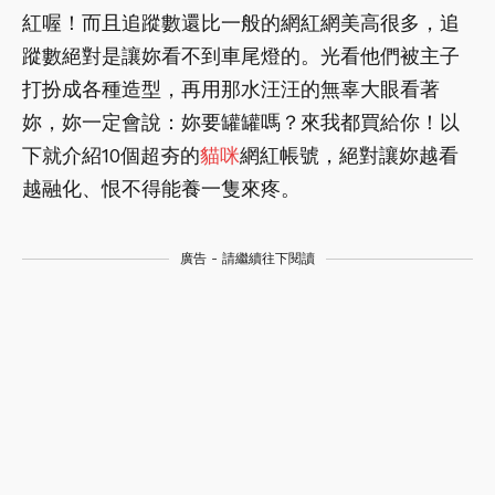
紅喔！而且追蹤數還比一般的網紅網美高很多，追
蹤數絕對是讓妳看不到車尾燈的。光看他們被主子
打扮成各種造型，再用那水汪汪的無辜大眼看著
妳，妳一定會說：妳要罐罐嗎？來我都買給你！以
下就介紹10個超夯的
貓咪
網紅帳號，絕對讓妳越看
越融化、恨不得能養一隻來疼。
廣告 - 請繼續往下閱讀