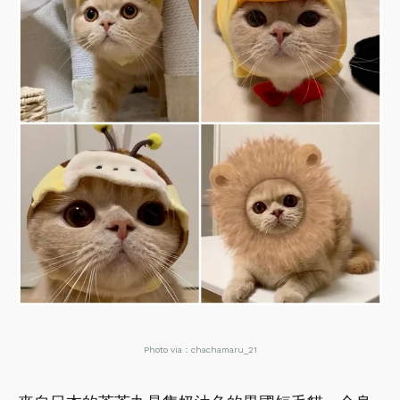
Photo via：chachamaru_21