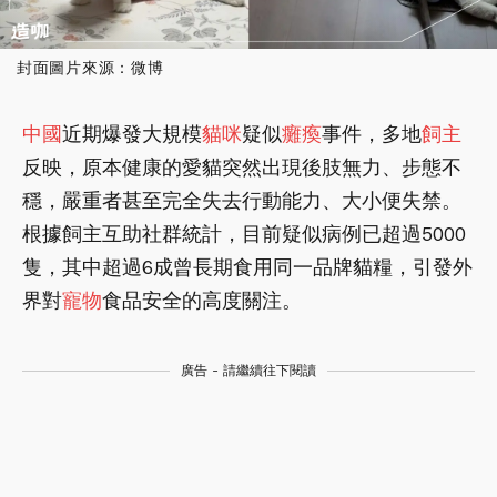
封面圖片來源：微博
中國
近期爆發大規模
貓咪
疑似
癱瘓
事件，多地
飼主
反映，原本健康的愛貓突然出現後肢無力、步態不
穩，嚴重者甚至完全失去行動能力、大小便失禁。
根據飼主互助社群統計，目前疑似病例已超過5000
隻，其中超過6成曾長期食用同一品牌貓糧，引發外
界對
寵物
食品安全的高度關注。
廣告 - 請繼續往下閱讀