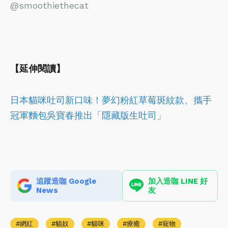
@smoothiethecat
【延伸閱讀】
日本貓咪吐司新口味！夢幻粉紅草莓斑紋款、攜手
冠軍麵包吳寶春推出「隱藏版生吐司」
追蹤造咖 Google
加入造咖 LINE 好
News
友
網紅
貓奴
貓咪
療癒
寵物