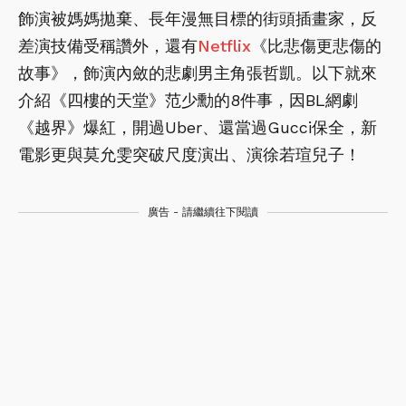
飾演被媽媽拋棄、長年漫無目標的街頭插畫家，反
差演技備受稱讚外，還有
Netflix
《比悲傷更悲傷的
故事》，飾演內斂的悲劇男主角張哲凱。以下就來
介紹《四樓的天堂》范少勳的8件事，因BL網劇
《越界》爆紅，開過Uber、還當過Gucci保全，新
電影更與莫允雯突破尺度演出、演徐若瑄兒子！
廣告 - 請繼續往下閱讀