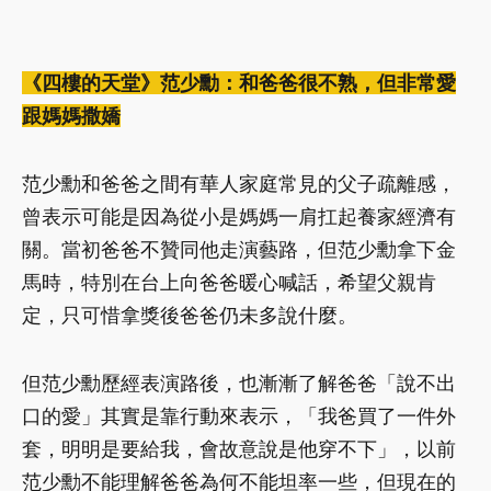
《四樓的天堂》范少勳：和爸爸很不熟，但非常愛
跟媽媽撒嬌
范少勳和爸爸之間有華人家庭常見的父子疏離感，
曾表示可能是因為從小是媽媽一肩扛起養家經濟有
關。當初爸爸不贊同他走演藝路，但范少勳拿下金
馬時，特別在台上向爸爸暖心喊話，希望父親肯
定，只可惜拿獎後爸爸仍未多說什麼。
但范少勳歷經表演路後，也漸漸了解爸爸「說不出
口的愛」其實是靠行動來表示，「我爸買了一件外
套，明明是要給我，會故意說是他穿不下」，以前
范少勳不能理解爸爸為何不能坦率一些，但現在的