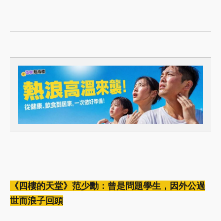
《四樓的天堂》范少勳：曾是問題學生，因外公過
世而浪子回頭