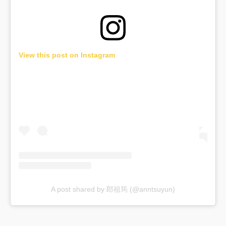
View this post on Instagram
A post shared by 郎祖筠 (@anntsuyun)