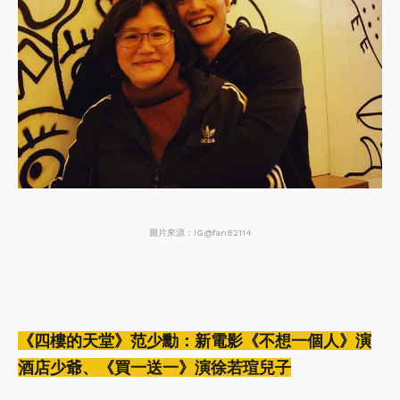
圖片來源：IG@fan82114
《四樓的天堂》范少勳：新電影《不想一個人》演
酒店少爺、《買一送一》演徐若瑄兒子