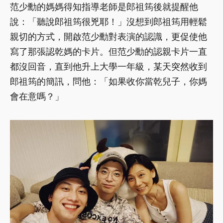
范少勳的媽媽得知指導老師是郎祖筠後就提醒他
說：「聽說郎祖筠很兇耶！」沒想到郎祖筠用輕鬆
親切的方式，開啟范少勳對表演的認識，更促使他
寫了那張認乾媽的卡片。但范少勳的認親卡片一直
都沒回音，直到他升上大學一年級，某天突然收到
郎祖筠的簡訊，問他：「如果收你當乾兒子，你媽
會在意嗎？」