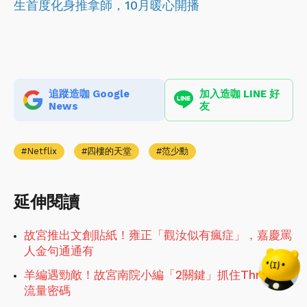
生首度化身推拿師，10月暖心開播
追蹤造咖 Google
加入造咖 LINE 好
News
友
Netflix
四樓的天堂
范少勳
延伸閱讀
故宮推出文創貼紙！雍正「觀汝似有瘋症」，嘉慶罵
人金句通通有
羊編遇勁敵！故宮南院小編「2關鍵」抓住Threads
流量密碼