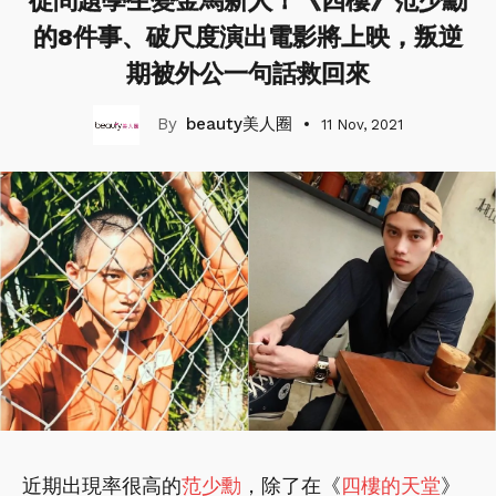
從問題學生變金馬新人！《四樓》范少勳
的8件事、破尺度演出電影將上映，叛逆
期被外公一句話救回來
beauty美人圈
11 Nov, 2021
近期出現率很高的
范少勳
，除了在《
四樓的天堂
》