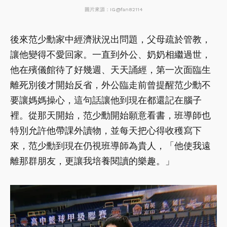
圖片來源：IG@fan82114
後來范少勳家中經濟狀況出問題，父母疏於管教，
讓他變得不愛回家。一直到外公、奶奶相繼過世，
他在殯儀館待了好幾週、天天誦經，第一次面臨生
離死別後才開始反省，外公臨走前曾提醒范少勳不
要讓媽媽操心，這句話讓他到現在都還記在腦子
裡。從那天開始，范少勳開始願意看書，班導師也
特別允許他帶課外讀物，並每天把心得收穫寫下
來，范少勳到現在仍視班導師為貴人，「他使我遠
離那群朋友，更讓我培養閱讀的樂趣。」