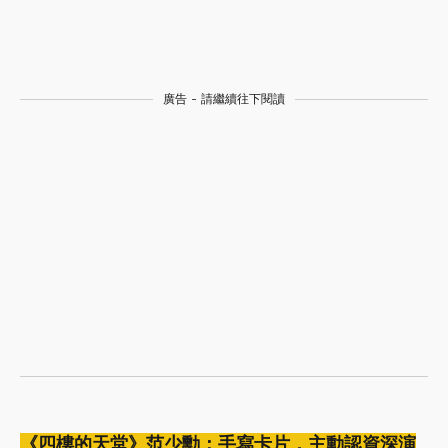
廣告 - 請繼續往下閱讀
《四樓的天堂》范少勳：手寫卡片，主動認資深演