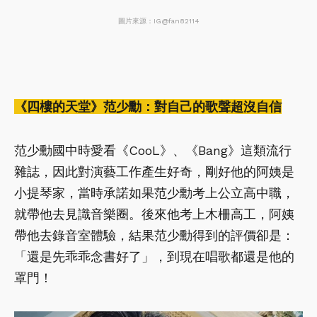
圖片來源：IG@fan82114
《四樓的天堂》范少勳：對自己的歌聲超沒自信
范少勳國中時愛看《CooL》、《Bang》這類流行
雜誌，因此對演藝工作產生好奇，剛好他的阿姨是
小提琴家，當時承諾如果范少勳考上公立高中職，
就帶他去見識音樂圈。後來他考上木柵高工，阿姨
帶他去錄音室體驗，結果范少勳得到的評價卻是：
「還是先乖乖念書好了」，到現在唱歌都還是他的
罩門！