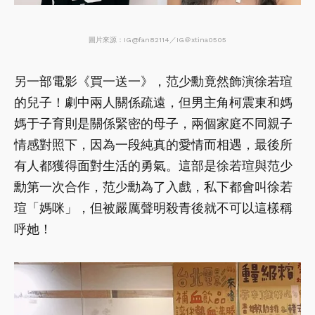
圖片來源：IG@fan82114／IG＠xtina0505
另一部電影《買一送一》，范少勳竟然飾演徐若瑄
的兒子！劇中兩人關係疏遠，但男主角柯震東和媽
媽于子育則是關係緊密的母子，兩個家庭不同親子
情感對照下，因為一段純真的愛情而相遇，最後所
有人都獲得面對生活的勇氣。這部是徐若瑄與范少
勳第一次合作，范少勳為了入戲，私下都會叫徐若
瑄「媽咪」，但被嚴厲聲明殺青後就不可以這樣稱
呼她！