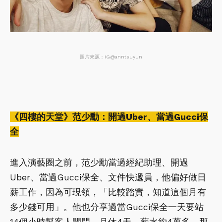
圖片來源：IG@anntsuyun
《四樓的天堂》范少勳：開過Uber、當過Gucci保
全
進入演藝圈之前，范少勳當過經紀助理、開過
Uber、當過Gucci保全、文件快遞員，他偏好做日
薪工作，因為可現領，「比較踏實，知道這個月有
多少錢可用」。他也分享過當Gucci保全一天要站
14個小時幫客人開門，月休4天，薪水約4萬多，那