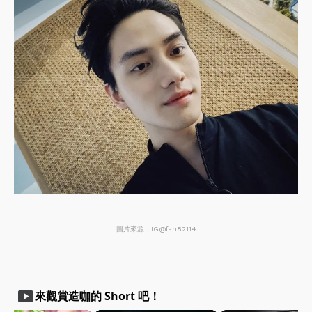
圖片來源：IG@fan82114
smart_display
來觀賞造咖的 Short 吧！