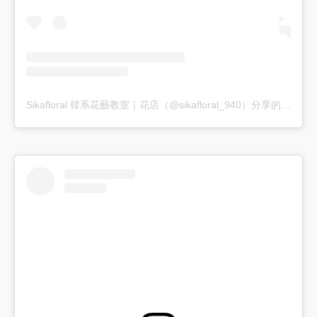
Sikafloral 韓系花藝教室｜花店（@sikafloral_940）分享的貼文