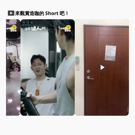
smart_display
來觀賞造咖的 Short 吧！
play_arrow
play_arrow