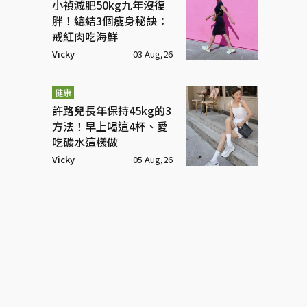
小禎減肥50kg九年沒復
胖！總結3個瘦身秘訣：
戒紅肉吃海鮮
Vicky
03 Aug,26
健康
許路兒長年保持45kg的3
方法！早上喝這4杯、愛
吃碳水這樣做
Vicky
05 Aug,26