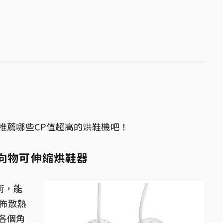
推薦哪些CP值超高的烘鞋機吧！
NG向物可伸縮烘鞋器
術，能
分佈散熱
各個角