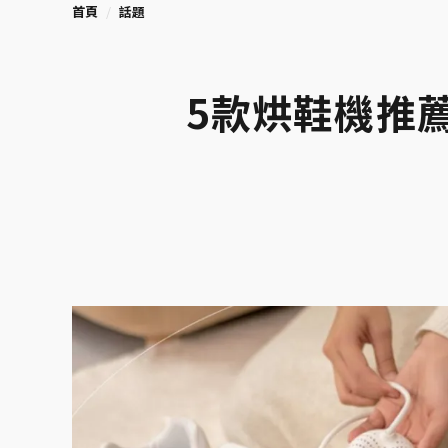
首頁
話題
5款烘鞋機推