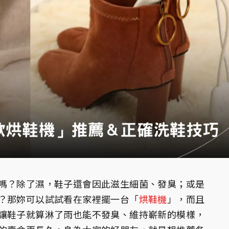
嗎？除了濕，鞋子還會因此滋生細菌、發臭；或是
？那妳可以試試看在家裡擺一台「
烘鞋機
」，而且
讓鞋子就算淋了雨也能不發臭、維持嶄新的模樣，