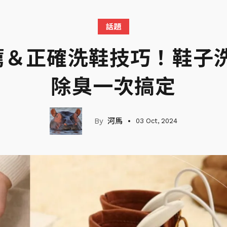
話題
薦＆正確洗鞋技巧！鞋子
除臭一次搞定
河馬
03 Oct, 2024