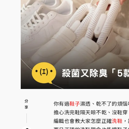
你有過
鞋子
濕透、乾不了的煩惱
擔心洗完鞋隔天晾不乾、沒鞋穿
編輯也會教大家怎麼正確
洗鞋
，