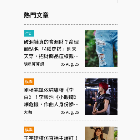
熱門文章
生活
破洞褲真的會漏財？命理
師點名「4種穿搭」別天
天穿，招財飾品這樣戴才
有效
明星算算鍋
05 Aug,26
娛樂
剛槓完單依純維權《李
白》！李榮浩《小眼睛》
爆危機，作曲人身份慘遭
抹去
大咖
05 Aug,26
娛樂
王宇婕模仿直播主爆紅！