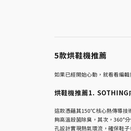
5款烘鞋機推薦
如果已經開始心動，就看看編輯
烘鞋機推薦1. SOTHI
這款憑藉其150℃核心熱傳導技
夠高溫殺菌除臭，其次，360°
孔設計實現熱氣環流，確保鞋子