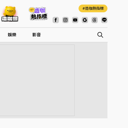
造咖熱指標
娛樂
影音