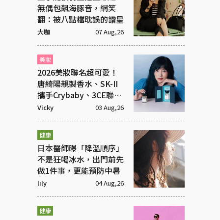
無偶包飆海豚音，網笑
翻：被八點檔耽誤的諧星
大咖
07 Aug,26
美妝
2026美妝聯名超可愛！
唐綺陽親製香水、SK-II
攜手Crybaby、3CE聯名
超潮飾品
Vicky
03 Aug,26
健康
日本醫師曝「降溫順序」
不是狂喝冰水，出門前先
做1件事，更能預防中暑
lily
04 Aug,26
健康