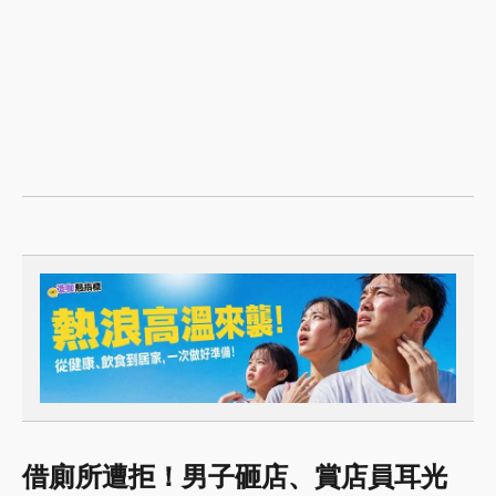
借廁所遭拒！男子砸店、賞店員耳光