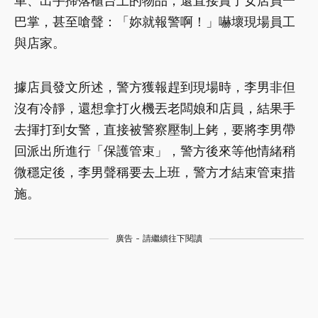
車、出手掃落櫃台上的物品，還直接賞了女店員一
巴掌，甚至嗆聲：「妳就報警啊！」嚇壞現場員工
與店家。
據店員發文所述，警方獲報趕到現場時，李男非但
沒有冷靜，還想拿打火機丟老闆娘和店員，結果手
去揮打到女警，直接被警察壓制上銬，要將李男帶
回派出所進行「保護管束」，警方後來等他情緒稍
微穩定後，李男聲稱要去上班，警方才結束管束措
施。
廣告 - 請繼續往下閱讀