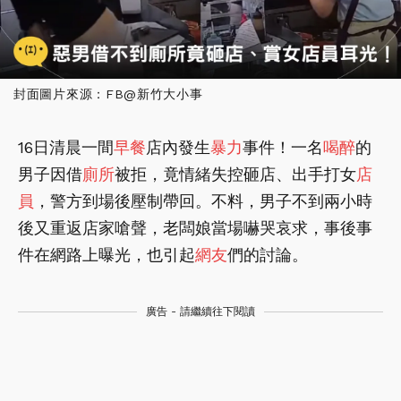
封面圖片來源：FB@新竹大小事
16日清晨一間
早餐
店內發生
暴力
事件！一名
喝醉
的
男子因借
廁所
被拒，竟情緒失控砸店、出手打女
店
員
，警方到場後壓制帶回。不料，男子不到兩小時
後又重返店家嗆聲，老闆娘當場嚇哭哀求，事後事
件在網路上曝光，也引起
網友
們的討論。
廣告 - 請繼續往下閱讀