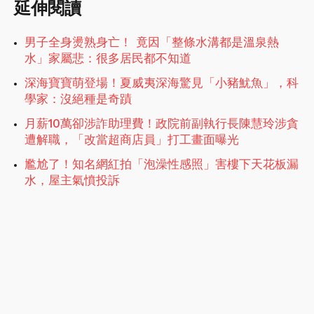
延伸閱讀
男子全身燙熟身亡！ 竟因「整條水溝都是溫泉熱
水」家屬悲：很多居民都不知道
深海寶寶萌登場！夏威夷深海驚見「小豬魷魚」，科
學家：沒絕種是奇蹟
月薪10萬卻涉詐助理費！政院前副執行長陳慧玲涉貪
遭解職，「改當超商店員」打工畫面曝光
尷尬了！知名網紅拍「泡澡性感照」害樓下天花板漏
水，屋主氣憤投訴