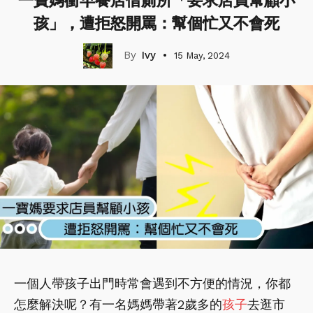
一寶媽衝早餐店借廁所「要求店員幫顧小
孩」，遭拒怒開罵：幫個忙又不會死
Ivy
15 May, 2024
一個人帶孩子出門時常會遇到不方便的情況，你都
怎麼解決呢？有一名媽媽帶著2歲多的
孩子
去逛市