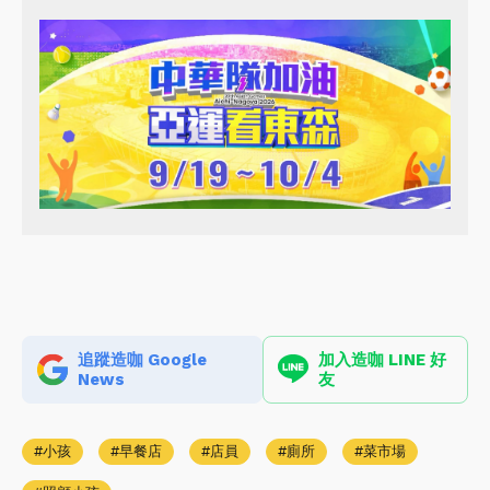
追蹤造咖 Google
加入造咖 LINE 好
News
友
小孩
早餐店
店員
廁所
菜市場