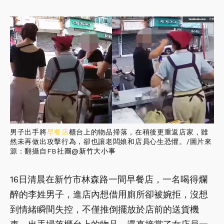
男子出手將
早餐店
櫃台上的物品掃落，在稍後更重返店家，雖
然未再做出攻擊行為，卻也讓老闆娘和店員心生恐懼。/圖片來
源：翻攝自FB社團
@新竹大小事
16日清晨在新竹市林森路一間早餐店，一名喝得爛
醉的李姓男子，進店內想借用廁所卻被婉拒，沒想
到情緒瞬間失控，不僅推倒擺放於店前的送貨機