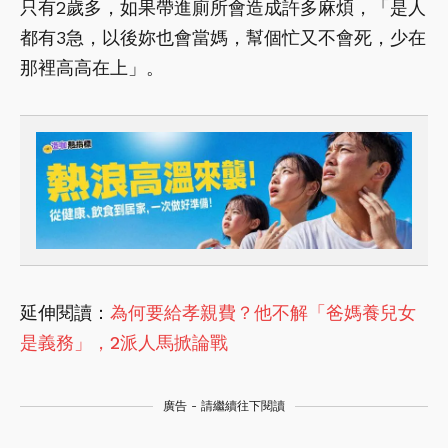
只有2歲多，如果帶進廁所會造成許多麻煩，「是人
都有3急，以後妳也會當媽，幫個忙又不會死，少在
那裡高高在上」。
延伸閱讀：
為何要給孝親費？他不解「爸媽養兒女
是義務」，2派人馬掀論戰
廣告 - 請繼續往下閱讀