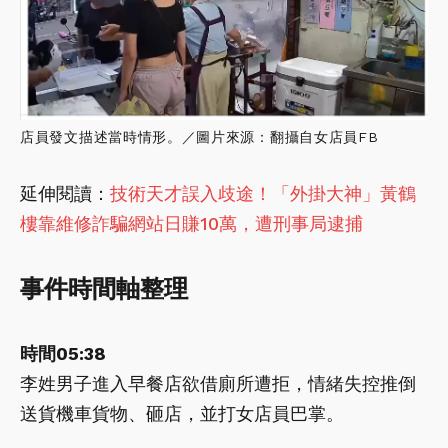
店員發文描述當時情形。／圖片來源：翻攝自女店員FB
延伸閱讀：
技術天才誤入歧途！「外掛大神」黃鶴
樓靠維修詐騙網站日賺10萬，遭刑事局逮捕
事件時間軸整理
時間05:38
李姓男子進入早餐店欲借廁所遭拒，情緒失控推倒
送貨機車貨物、砸店，並打女店員巴掌。