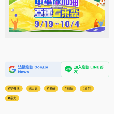
追蹤造咖 Google
加入造咖 LINE 好
News
友
早餐店
店員
喝醉
廁所
新竹
暴力