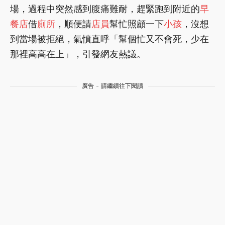
場，過程中突然感到腹痛難耐，趕緊跑到附近的
早
餐店
借
廁所
，順便請
店員
幫忙照顧一下
小孩
，沒想
到當場被拒絕，氣憤直呼「幫個忙又不會死，少在
那裡高高在上」，引發網友熱議。
廣告 - 請繼續往下閱讀