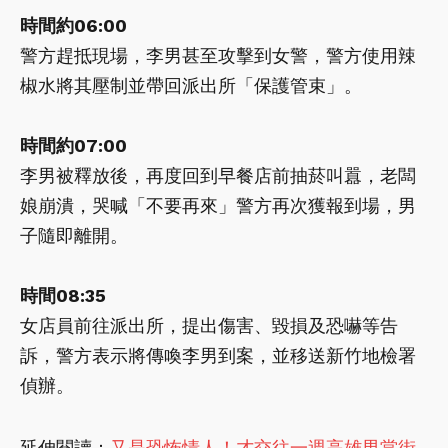
時間約06:00
警方趕抵現場，李男甚至攻擊到女警，警方使用辣
椒水將其壓制並帶回派出所「保護管束」。
時間約07:00
李男被釋放後，再度回到早餐店前抽菸叫囂，老闆
娘崩潰，哭喊「不要再來」警方再次獲報到場，男
子隨即離開。
時間08:35
女店員前往派出所，提出傷害、毀損及恐嚇等告
訴，警方表示將傳喚李男到案，並移送新竹地檢署
偵辦。
延伸閱讀：
又是恐怖情人！才交往一週高雄男當街