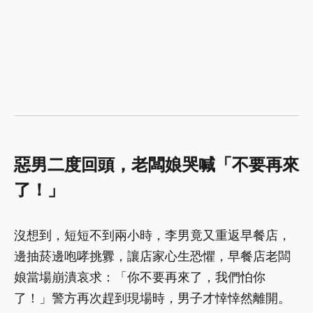
惡男二度回頭，老闆娘哭喊「不要再來
了！」
沒想到，短短不到兩小時，李男竟又重返早餐店，
邊抽菸邊咆哮挑釁，讓店家心生恐懼，早餐店老闆
娘當場崩潰哀求：「你不要再來了，我們怕你
了！」警方再次趕到現場時，男子才悻悻然離開。