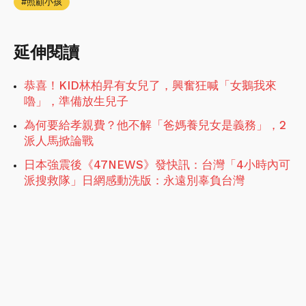
照顧小孩
延伸閱讀
恭喜！KID林柏昇有女兒了，興奮狂喊「女鵝我來
嚕」，準備放生兒子
為何要給孝親費？他不解「爸媽養兒女是義務」，2
派人馬掀論戰
日本強震後《47NEWS》發快訊：台灣「4小時內可
派搜救隊」日網感動洗版：永遠別辜負台灣