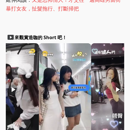
暴打女友，扯髮拖行、打斷掃把
smart_display
來觀賞造咖的 Short 吧！
play_arrow
play_arrow
play_arrow