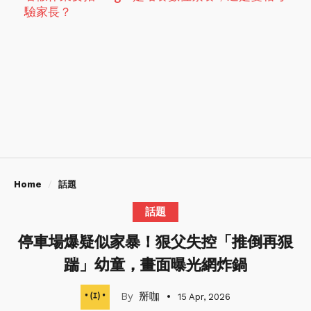
驗家長？
Home
話題
話題
停車場爆疑似家暴！狠父失控「推倒再狠
踹」幼童，畫面曝光網炸鍋
掰咖
15 Apr, 2026