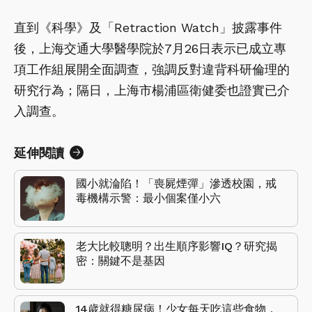
直到《科學》及「Retraction Watch」披露事件
後，上海交通大學醫學院於7月26日表示已成立專
項工作組展開全面調查，強調反對違背科研倫理的
研究行為；隔日，上海市楊浦區衛健委也證實已介
入調查。
延伸閱讀
國小就淪陷！「喪屍煙彈」滲透校園，戒
毒機構示警：最小個案僅小六
老大比較聰明？出生順序影響IQ？研究揭
密：關鍵不是基因
14歲就得糖尿病！少女每天吃這些食物，