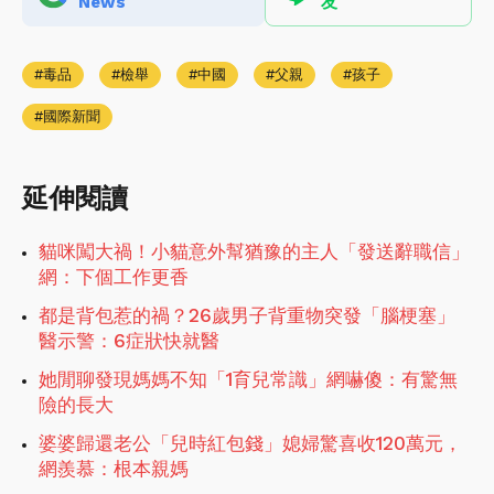
News
友
毒品
檢舉
中國
父親
孩子
國際新聞
延伸閱讀
貓咪闖大禍！小貓意外幫猶豫的主人「發送辭職信」
網：下個工作更香
都是背包惹的禍？26歲男子背重物突發「腦梗塞」
醫示警：6症狀快就醫
她閒聊發現媽媽不知「1育兒常識」網嚇傻：有驚無
險的長大
婆婆歸還老公「兒時紅包錢」媳婦驚喜收120萬元，
網羨慕：根本親媽