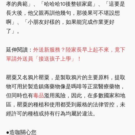
孝的典範」、「哈哈哈10後整頓家庭」、「這要是
長大後，他父親再訓他幾句，那後果可不堪設想
啊」、「小朋友好樣的，如果能完成作業更好
了」。
延伸閱讀：
外送新服務？陸家長早上起不來，竟下
單請外送員「接送孩子上學」！
罌粟又名鴉片罌粟，是製取鴉片的主要原料，提取
物可用於製造鎮痛藥物像是嗎啡等正當醫療藥物，
但同時也有
毒品
濫用風險，因此，在多數國家和地
區，罌粟的種植和使用都受到嚴格的法律管控，未
經許可的種植或持有行為均屬於違法。
●造咖關心您