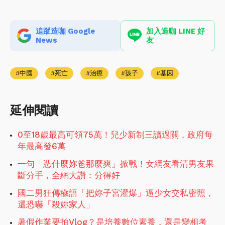
追蹤造咖 Google
加入造咖 LINE 好
News
友
中國
死亡
治療
孩子
基因
延伸閱讀
0至18歲最高可領75萬！兒少新制三讀過關，政府每
年最高發6萬
一句「憑什麼妳爸那麼爽」掀戰！女網友看清男友果
斷分手，全網大讚：分得好
國二男狂傳穢語「把妳子宮灌爆」逼少女交私密照，
還恐嚇「殺妳家人」
暑假作業要拍Vlog？是培養數位素養，還是變相考