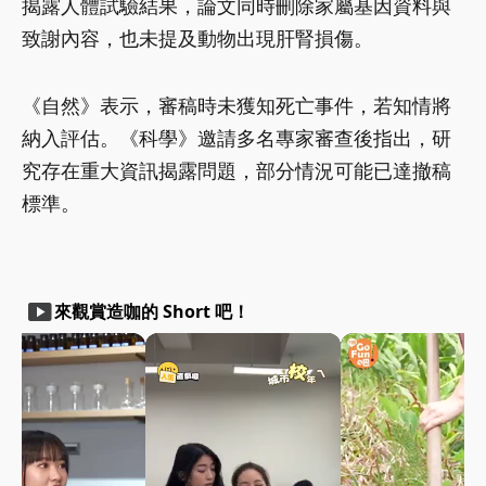
揭露人體試驗結果，論文同時刪除家屬基因資料與
致謝內容，也未提及動物出現肝腎損傷。
《自然》表示，審稿時未獲知死亡事件，若知情將
納入評估。《科學》邀請多名專家審查後指出，研
究存在重大資訊揭露問題，部分情況可能已達撤稿
標準。
smart_display
來觀賞造咖的 Short 吧！