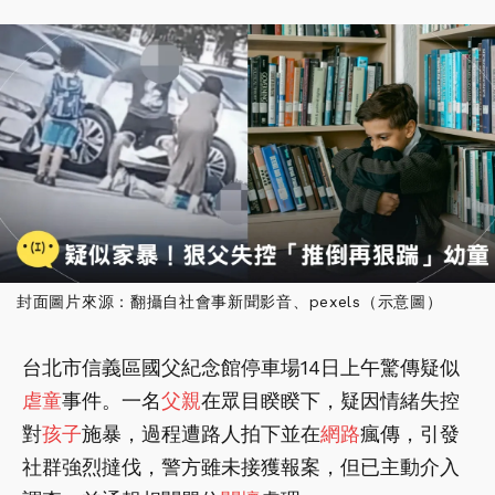
封面圖片來源：翻攝自社會事新聞影音、pexels（示意圖）
台北市信義區國父紀念館停車場14日上午驚傳疑似
虐童
事件。一名
父親
在眾目睽睽下，疑因情緒失控
對
孩子
施暴，過程遭路人拍下並在
網路
瘋傳，引發
社群強烈撻伐，警方雖未接獲報案，但已主動介入