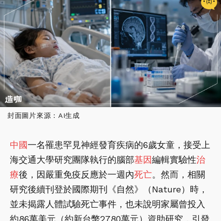
封面圖片來源：AI生成
中國
一名罹患罕見神經發育疾病的6歲女童，接受上
海交通大學研究團隊執行的腦部
基因
編輯實驗性
治
療
後，因嚴重免疫反應於一週內
死亡
。然而，相關
研究後續刊登於國際期刊《自然》（Nature）時，
並未揭露人體試驗死亡事件，也未說明家屬曾投入
約86萬美元（約新台幣2780萬元）資助研究，引發