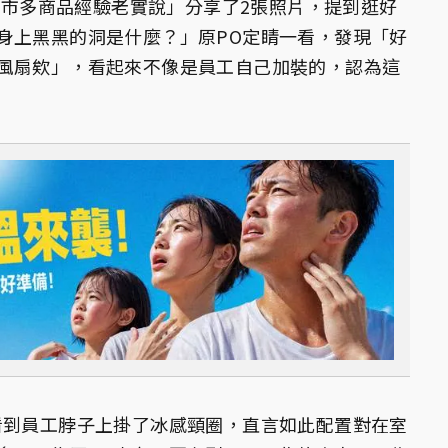
o好市多商品經驗老實說」分享了2張照片，提到逛好
身上黑黑的洞是什麼？」原PO定睛一看，發現「好
風扇欸」，看起來不像是員工自己加裝的，認為這
看到員工脖子上掛了冰感頸圈，直言如此配置對在室