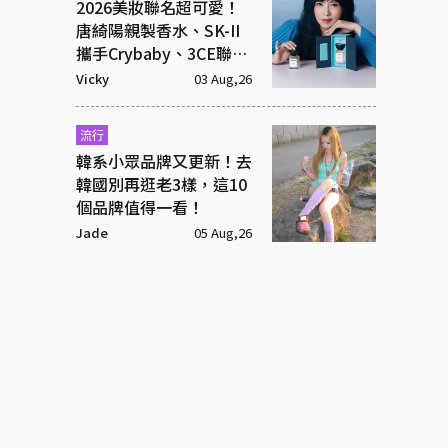
2026美妝聯名超可愛！
唐綺陽親製香水、SK-II
攜手Crybaby、3CE聯名
超潮飾品
Vicky
03 Aug,26
流行
韓系小眾品牌又更新！去
韓國別再逛老3樣，這10
個品牌值得一看！
Jade
05 Aug,26