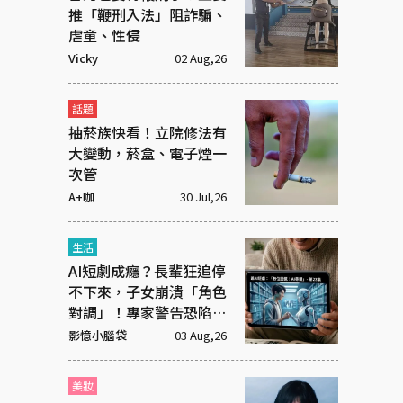
推「鞭刑入法」阻詐騙、
虐童、性侵
Vicky
02 Aug,26
話題
抽菸族快看！立院修法有
大變動，菸盒、電子煙一
次管
A+咖
30 Jul,26
生活
AI短劇成癮？長輩狂追停
不下來，子女崩潰「角色
對調」！專家警告恐陷腦
腐
影憶小腦袋
03 Aug,26
美妝