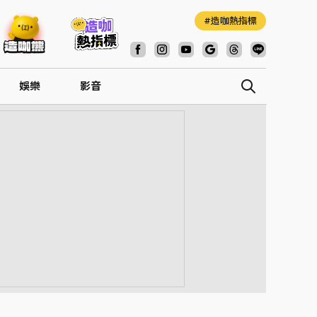
造咖熱指標
娛樂
影音