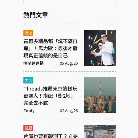
熱門文章
娛樂
買再多精品都「填不滿自
卑」！馬力歐：最後才發
現真正值錢的是自己
明星算算鍋
05 Aug,26
生活
Threads推薦東京這樣玩
更迷人！搭配「衝2地」
完全去不膩
Emily
02 Aug,26
話題
台灣也要有鞭刑了？立委