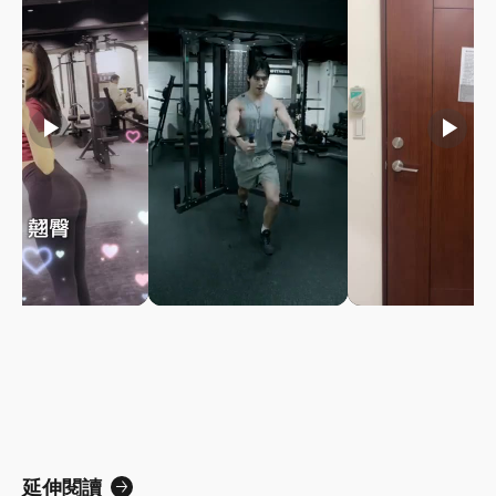
play_arrow
play_arrow
play_arrow
延伸閱讀