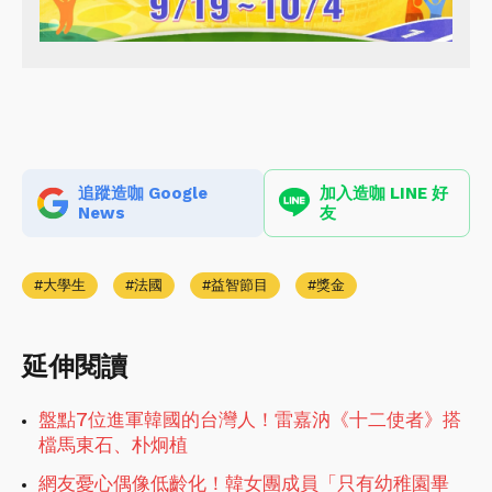
追蹤造咖 Google
加入造咖 LINE 好
News
友
大學生
法國
益智節目
獎金
延伸閱讀
盤點7位進軍韓國的台灣人！雷嘉汭《十二使者》搭
檔馬東石、朴炯植
網友憂心偶像低齡化！韓女團成員「只有幼稚園畢