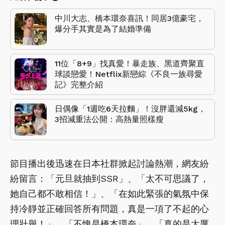
中川大志、橋本環奈喜訊！同居3億豪宅，
爆分手其實是為了結婚準備
11位「8+9」找真愛！暴走族、黑道齊聚直
球談戀愛！Netflix新戀綜《不良一族尋愛
記》完整介紹
日偶像「1週吃6天拉麵」！沒胖還減5kg，
3招減重法公開：高熱量照樣瘦
節目播出後迅速在日本社群掀起討論熱潮，網友紛
紛留言：「元旦就抽到SSR」、「太不可思議了，
她自己都不敢相信！」、「在如此緊張的氣氛中保
持冷靜並正確回答所有問題，真是一項了不起的心
理壯舉！」、「不愧是橋本環奈」、「真的是太厲