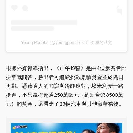
Young People（@youngpeople_off）分享的貼文
根據外媒報導指出，《正午12響》是由4位參賽者比
拚常識問答，勝出者可繼續挑戰累積獎金並於隔日
再戰。憑藉過人的知識與冷靜應對，埃米利安一路
挺進，不只贏得超過250萬歐元（約新台幣8500萬
元）的獎金，還帶走了23輛汽車與其他豪華禮物。