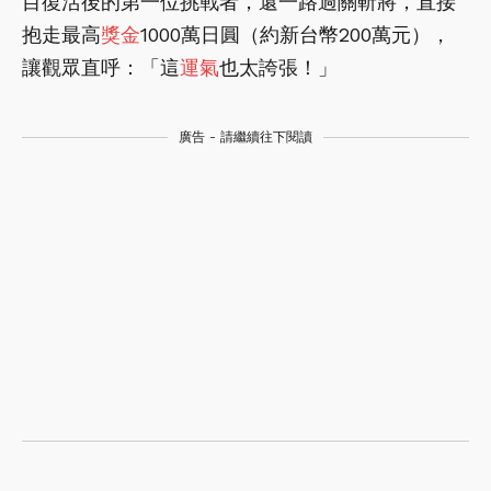
目復活後的第一位挑戰者，還一路過關斬將，直接
抱走最高
獎金
1000萬日圓（約新台幣200萬元），
讓觀眾直呼：「這
運氣
也太誇張！」
廣告 - 請繼續往下閱讀