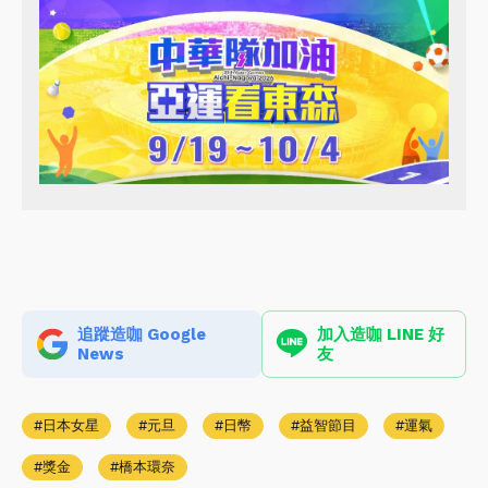
追蹤造咖 Google
加入造咖 LINE 好
News
友
日本女星
元旦
日幣
益智節目
運氣
獎金
橋本環奈