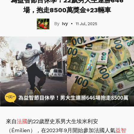
為益智節目休學！22歲男大生連勝646
場，抱走8500萬獎金+23輛車
Ivy
11 Jul, 2025
來自
法國
的22歲歷史系男大生埃米利安
（Émilien），在2023年9月開始參加法國人氣
益智