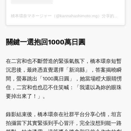
橋本環奈マネージャー（@kannahashimoto.mg）分享的貼文
關鍵一選抱回1000萬日圓
在二宮和也不斷營造的緊張氣氛下，橋本環奈短暫
沉思後，最終憑直覺選擇「新潟縣」，答案揭曉瞬
間，螢幕跳出「1000萬日圓」，她當場瞪大眼睛愣
住，二宮和也也忍不住笑喊：「我還以為妳的眼珠
要掉出來了！」。
錄影結束後，橋本環奈在社群平台分享心情，坦言
拍攝當下其實緊張到手心冒汗，完全沒想到能一路