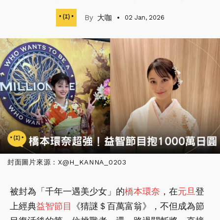
大咖
02 Jan, 2026
封面圖片來源：X@H_KANNA_0203
被封為「千年一遇美少女」的
橋本環奈
，在
元旦
登
上經典
益智節目
《猜謎＄百萬富翁》，不但成為節