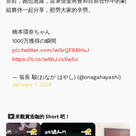
答對，她也透露，這筆獎金將會和目前合作中的劇
組夥伴一起分享，慰勞大家的辛勞。
橋本環奈ちゃん
1000万獲得の瞬間
pic.twitter.com/wGrQF6BHsJ
https://t.co/wXbJJsXw5c
— 翁長 駿(おなが はやし) (@onagahayashi)
January 1, 2026
smart_display
來觀賞造咖的 Short 吧！