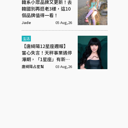
韓系小眾品牌又更新！去
韓國別再逛老3樣，這10
個品牌值得一看！
Jade
05 Aug,26
生活
【唐綺陽12星座週報】
當心失言！天秤事業遇停
滯期，「1星座」有新戀
情
唐綺陽占星幫
03 Aug,26