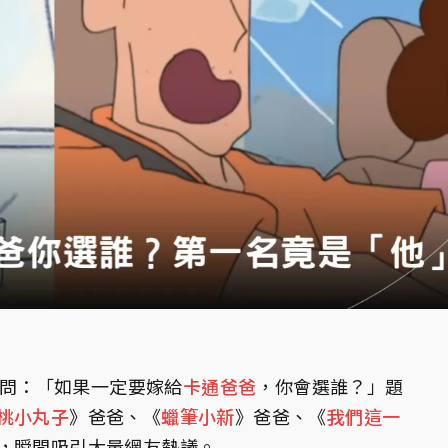
問：「如果一定要嫁給
卡通
爸爸
，你會選誰？」題
桃小丸子
》爸爸、《
蠟筆小新
》爸爸、《
我們這一
，瞬間吸引大量網友熱議。