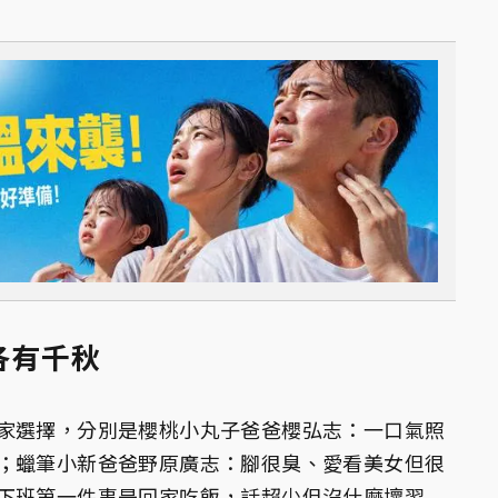
各有千秋
家選擇，分別是櫻桃小丸子爸爸櫻弘志：一口氣照
；蠟筆小新爸爸野原廣志：腳很臭、愛看美女但很
下班第一件事是回家吃飯，話超少但沒什麼壞習