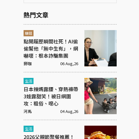
熱門文章
賺錢
點開履歷瞬間社死！AI偷
偷幫他「無中生有」，網
嚇壞：根本詐騙集團
掰咖
06 Aug,26
生活
日本辣媽露腰、穿熱褲帶
3娃露甜笑！被日網圍
攻：粗俗、噁心
河馬
04 Aug,26
生活
2026父親節聚餐推薦！