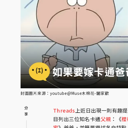
封面圖片來源：youtube@Muse木棉花-闔家歡
Threads
上近日出現一則有趣提
目列出三位知名卡通
父親
：《
櫻
家
》爸爸，並簡單描述各自特點