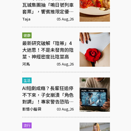
瓦城集團抽「鳴日號列車
套票」，饗賓推限定優惠
一次看
Taja
05 Aug,26
健康
最新研究破解「陰蒂」4
大迷思！不是未發育的陰
莖、神經密度比陰莖高
河馬
05 Aug,26
生活
AI短劇成癮？長輩狂追停
不下來，子女崩潰「角色
對調」！專家警告恐陷腦
腐
影憶小腦袋
03 Aug,26
流行