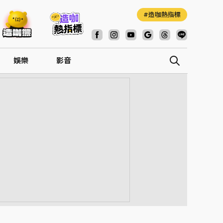
造咖熱指標
娛樂
影音