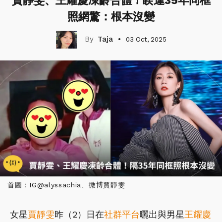
賈靜雯、王耀慶凍齡合體！睽違35年同框
照網驚：根本沒變
Taja
03 Oct, 2025
首圖：IG@alyssachia、微博賈靜雯
女星
賈靜雯
昨（2）日在
社群平台
曬出與男星
王耀慶