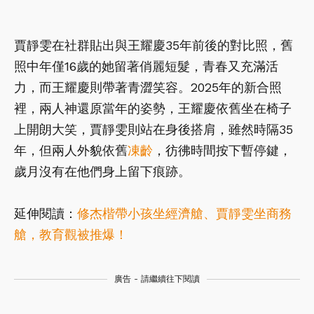
賈靜雯在社群貼出與王耀慶35年前後的對比照，舊
照中年僅16歲的她留著俏麗短髮，青春又充滿活
力，而王耀慶則帶著青澀笑容。2025年的新合照
裡，兩人神還原當年的姿勢，王耀慶依舊坐在椅子
上開朗大笑，賈靜雯則站在身後搭肩，雖然時隔35
年，但兩人外貌依舊
凍齡
，彷彿時間按下暫停鍵，
歲月沒有在他們身上留下痕跡。
延伸閱讀：
修杰楷帶小孩坐經濟艙、賈靜雯坐商務
艙，教育觀被推爆！
廣告 - 請繼續往下閱讀