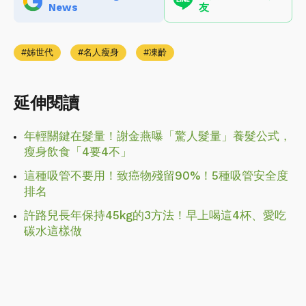
News
友
姊世代
名人瘦身
凍齡
延伸閱讀
年輕關鍵在髮量！謝金燕曝「驚人髮量」養髮公式，
瘦身飲食「4要4不」
這種吸管不要用！致癌物殘留90%！5種吸管安全度
排名
許路兒長年保持45kg的3方法！早上喝這4杯、愛吃
碳水這樣做