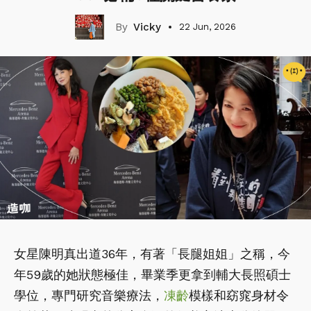
Vicky
22 Jun, 2026
女星陳明真出道36年，有著「長腿姐姐」之稱，今
年59歲的她狀態極佳，畢業季更拿到輔大長照碩士
學位，專門研究音樂療法，
凍齡
模樣和窈窕身材令