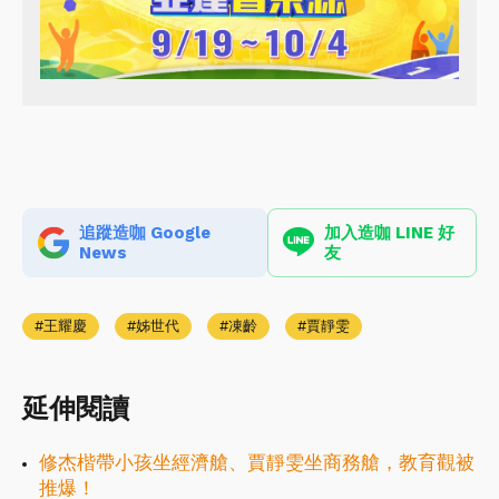
追蹤造咖 Google
加入造咖 LINE 好
News
友
王耀慶
姊世代
凍齡
賈靜雯
延伸閱讀
修杰楷帶小孩坐經濟艙、賈靜雯坐商務艙，教育觀被
推爆！