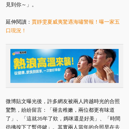
見到你～」。
延伸閱讀：
賈靜雯夏威夷驚遇海嘯警報！曝一家五
口現況！
微博貼文曝光後，許多網友被兩人跨越時光的合照
驚艷，紛紛留言：「褪去稚嫩，兩位都更有味道
了」、「這就35年了欸，媽咪還是好美」、「時間
彷彿按下了暫停鍵」。其實兩人當年的合照早在去