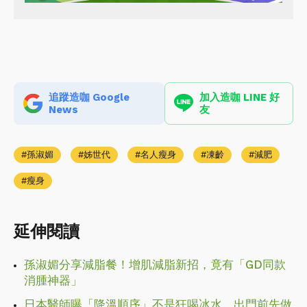
追蹤造咖 Google
加入造咖 LINE 好
News
友
孫淑媚
姊世代
名人瘦身
凍齡
減肥
瘦身
延伸閱讀
孫淑媚分享減脂餐！增肌減脂新招，竟有「GD同款
消腫神器」
日本醫師曝「降溫順序」不是狂喝冰水，出門前先做