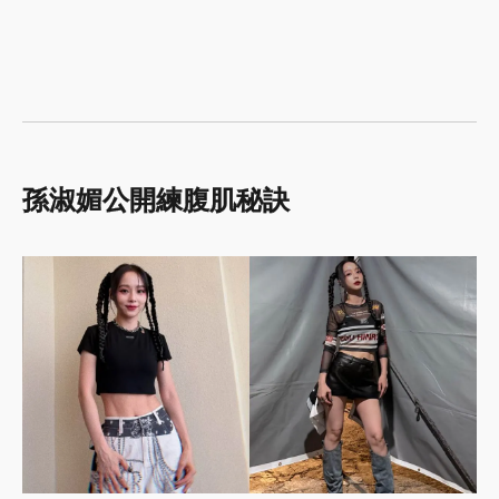
孫淑媚公開練腹肌秘訣