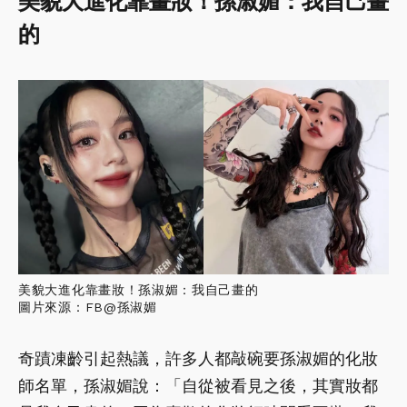
美貌大進化靠畫妝！孫淑媚：我自己畫
的
美貌大進化靠畫妝！孫淑媚：我自己畫的
圖片來源：FB@孫淑媚
奇蹟凍齡引起熱議，許多人都敲碗要孫淑媚的化妝
師名單，孫淑媚說：「自從被看見之後，其實妝都