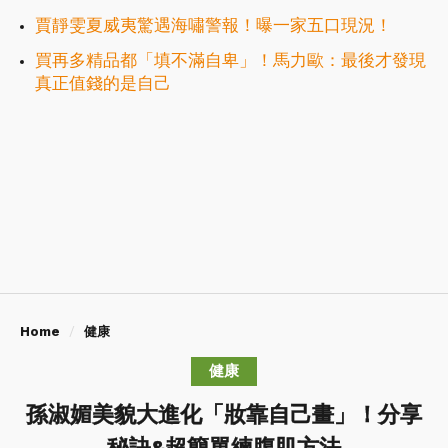
賈靜雯夏威夷驚遇海嘯警報！曝一家五口現況！
買再多精品都「填不滿自卑」！馬力歐：最後才發現
真正值錢的是自己
Home
健康
健康
孫淑媚美貌大進化「妝靠自己畫」！分享
秘訣&超簡單練腹肌方法