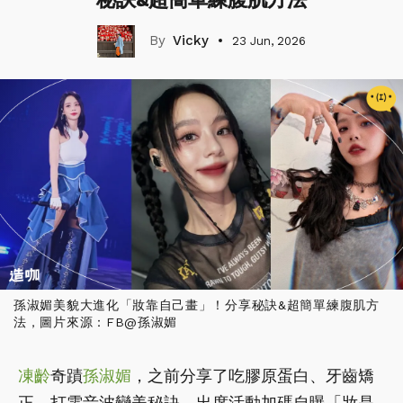
Vicky
23 Jun, 2026
孫淑媚美貌大進化「妝靠自己畫」！分享秘訣&超簡單練腹肌方
法，圖片來源：FB@孫淑媚
凍齡
奇蹟
孫淑媚
，之前分享了吃膠原蛋白、牙齒矯
正、打電音波變美秘訣，出席活動加碼自曝「妝是