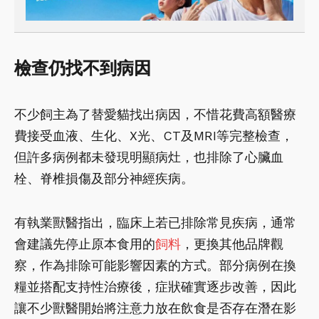
檢查仍找不到病因
不少飼主為了替愛貓找出病因，不惜花費高額醫療
費接受血液、生化、X光、CT及MRI等完整檢查，
但許多病例都未發現明顯病灶，也排除了心臟血
栓、脊椎損傷及部分神經疾病。
有執業獸醫指出，臨床上若已排除常見疾病，通常
會建議先停止原本食用的
飼料
，更換其他品牌觀
察，作為排除可能影響因素的方式。部分病例在換
糧並搭配支持性治療後，症狀確實逐步改善，因此
讓不少獸醫開始將注意力放在飲食是否存在潛在影