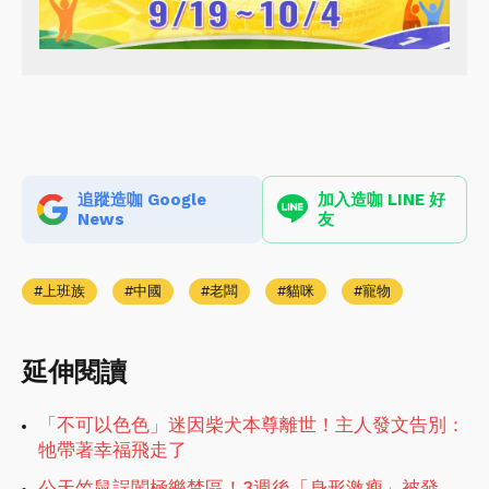
追蹤造咖 Google
加入造咖 LINE 好
News
友
上班族
中國
老闆
貓咪
寵物
延伸閱讀
「不可以色色」迷因柴犬本尊離世！主人發文告別：
牠帶著幸福飛走了
公天竺鼠誤闖極樂禁區！3週後「身形激瘦」被發