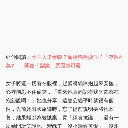
延伸閱讀：
比主人還會賺？寵物狗靠撿瓶子「存款4
萬7」，開啟「副業」原因超可愛
女子將這一切看在眼裡，趕緊將貓咪抱起來安撫，
心裡則忍不住偷笑，「看來牠真的記得我平常都在
抱怨誰啊！」她也分享，這隻公貓平時就很有個
性，先前她出國旅遊時，忘了提前說明要將牠寄
養，結果貓以為被拋棄，竟「絕食抗議」；還有一
次她開玩笑說牠「變醜了、沒小時候可愛」，沒想