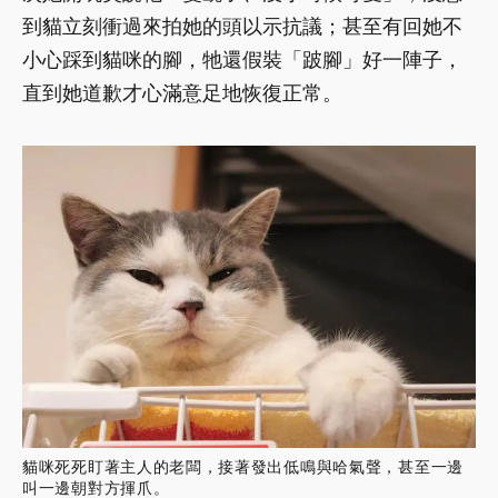
到貓立刻衝過來拍她的頭以示抗議；甚至有回她不
小心踩到貓咪的腳，牠還假裝「跛腳」好一陣子，
直到她道歉才心滿意足地恢復正常。
貓咪死死盯著主人的老闆，接著發出低鳴與哈氣聲，甚至一邊
叫一邊朝對方揮爪。