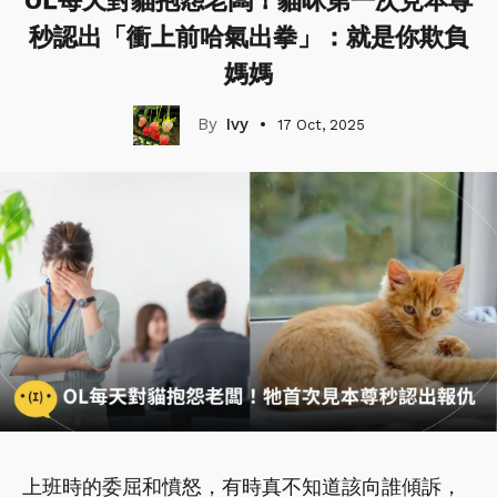
OL每天對貓抱怨老闆！貓咪第一次見本尊
秒認出「衝上前哈氣出拳」：就是你欺負
媽媽
Ivy
17 Oct, 2025
上班時的委屈和憤怒，有時真不知道該向誰傾訴，