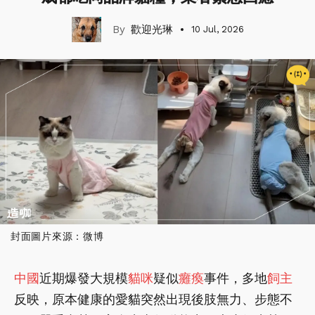
歡迎光琳
10 Jul, 2026
封面圖片來源：微博
中國
近期爆發大規模
貓咪
疑似
癱瘓
事件，多地
飼主
反映，原本健康的愛貓突然出現後肢無力、步態不