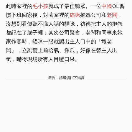
此時家裡的
毛小孩
就成了最佳聽眾。一位
中國
OL習
慣下班回家後，對著家裡的
貓咪
抱怨公司和
老闆
，
沒想到看似聽不懂人話的貓咪，彷彿把主人的抱怨
都記在了腦子裡；某次公司聚會，老闆和同事來她
家作客時，貓咪一眼就認出主人口中的「壞老
闆」，立刻衝上前哈氣、揮爪，好像在替主人出
氣，嚇得現場所有人目瞪口呆。
廣告 - 請繼續往下閱讀