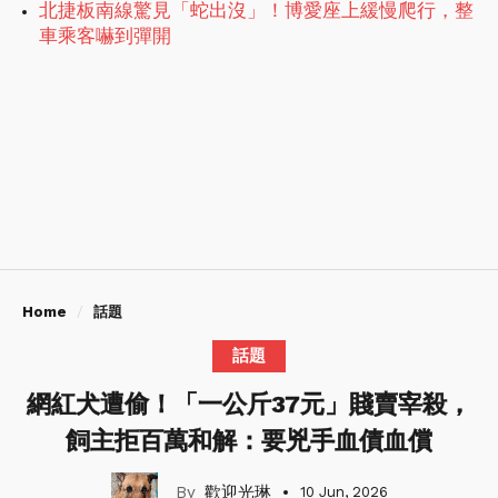
北捷板南線驚見「蛇出沒」！博愛座上緩慢爬行，整
車乘客嚇到彈開
Home
話題
話題
網紅犬遭偷！「一公斤37元」賤賣宰殺，
飼主拒百萬和解：要兇手血債血償
歡迎光琳
10 Jun, 2026