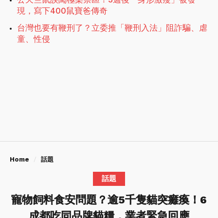
現，寫下400鼠寶爸傳奇
台灣也要有鞭刑了？立委推「鞭刑入法」阻詐騙、虐
童、性侵
Home
話題
話題
寵物飼料食安問題？逾5千隻貓突癱瘓！6
成都吃同品牌貓糧，業者緊急回應