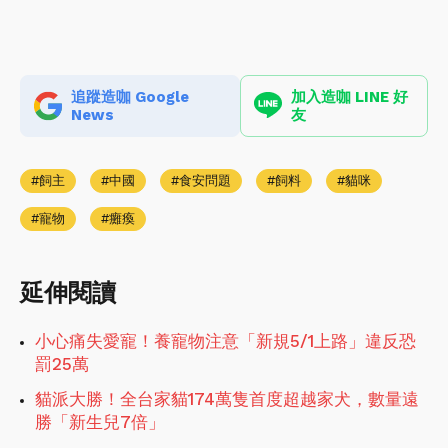
追蹤造咖 Google
加入造咖 LINE 好
News
友
飼主
中國
食安問題
飼料
貓咪
寵物
癱瘓
延伸閱讀
小心痛失愛寵！養寵物注意「新規5/1上路」違反恐
罰25萬
貓派大勝！全台家貓174萬隻首度超越家犬，數量遠
勝「新生兒7倍」