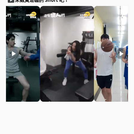
smart_display
來觀賞造咖的 Short 吧！
play_arrow
play_arrow
play_arrow