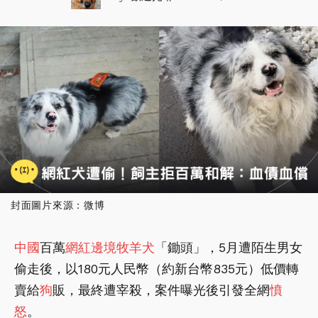
封面圖片來源：微博
中國
百萬
網紅
邊境牧羊犬
「鋤頭」，5月遭陌生男女
偷走後，以180元人民幣（約新台幣835元）低價轉
賣給
狗
販，最終遭宰殺，案件曝光後引發全網
憤
怒
。