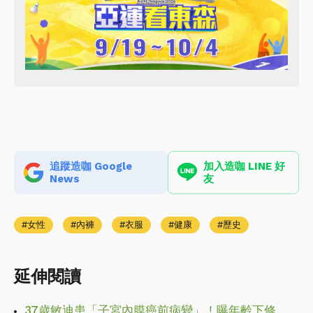
追蹤造咖 Google
加入造咖 LINE 好
News
友
女性
內褲
衣服
健康
歷史
延伸閱讀
37歲敏迪患「子宮內膜癌前病變」！曝年齡下修、