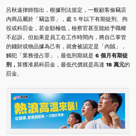
呂秋遠律師指出，根據刑法規定，一般顧客偷竊店
內商品屬於「竊盜罪」，處 5 年以下有期徒刑、拘
役或科罰金，若金額極低，檢察官甚至能給予職權
不起訴。但如果是員工在工作時間內，將自己掌管
的錢財或物品據為己有，就會被認定是「內賊」，
觸犯「業務侵占罪」，最低刑期就是
6 個月有期徒
刑，
算獲准易科罰金，最低代價就是高達
18 萬元
的
罰金。