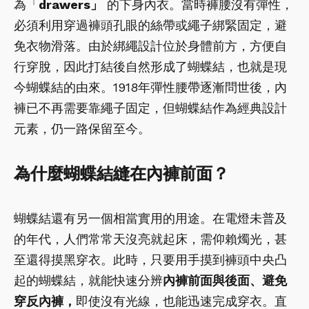
為「
drawers」
的下身內衣。當時褲腰沒有彈性，
必須利用穿過褲頭孔眼的絲帶或繩子綁緊固定，避
免衣物滑落。由於綁繩設計位於身體前方，方便自
行穿脫，因此打結後自然形成了蝴蝶結，也就是現
今蝴蝶結的由來。1918年彈性腰帶逐漸問世後，內
褲已不再需要靠繩子固定，但蝴蝶結作為經典設計
元素，仍一路保留至今。
為什麼蝴蝶結縫在內褲前面？
蝴蝶結還有另一個相當實用的用途。在電燈未普及
的年代，人們常常天沒亮就起床，需仰賴燭光，甚
至還得摸黑穿衣。此時，只要用手摸到褲頭中央凸
起的蝴蝶結，就能快速分辨
內褲前面與後面、避免
穿反內褲，
即使沒有光線，也能迅速完成穿衣。直