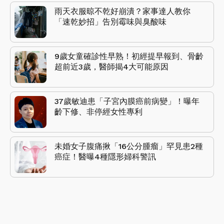
雨天衣服晾不乾好崩潰？家事達人教你
「速乾妙招」告別霉味與臭酸味
9歲女童確診性早熟！初經提早報到、骨齡
超前近3歲，醫師揭4大可能原因
37歲敏迪患「子宮內膜癌前病變」！曝年
齡下修、非停經女性專利
未婚女子腹痛揪「16公分腫瘤」罕見患2種
癌症！醫曝4種隱形婦科警訊