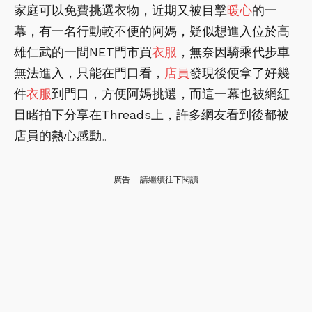
家庭可以免費挑選衣物，近期又被目擊
暖心
的一
幕，有一名行動較不便的阿媽，疑似想進入位於高
雄仁武的一間NET門市買
衣服
，無奈因騎乘代步車
無法進入，只能在門口看，
店員
發現後便拿了好幾
件
衣服
到門口，方便阿媽挑選，而這一幕也被網紅
目睹拍下分享在Threads上，許多網友看到後都被
店員的熱心感動。
廣告 - 請繼續往下閱讀