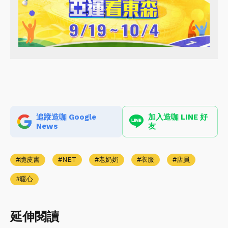
追蹤造咖 Google
加入造咖 LINE 好
News
友
脆皮書
NET
老奶奶
衣服
店員
暖心
延伸閱讀