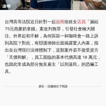
台灣高等法院近日針對一起
超商
徐姓女
店員
「漏結
75元燕麥奶拿鐵」案改判無罪，引發社會極大關
注。外界起初不解，為何區區一杯咖啡會一路上訴
到高院？對此，有辯護律師出面揭露驚人內幕，指
出在台灣現行法律體制下，這類案件若不接受資方
「天價和解」，員工面臨的基本代價高達 18 萬元，
也因此常成為部分無良雇主「以刑逼民」的恐嚇工
具。
廣告 - 請繼續往下閱讀