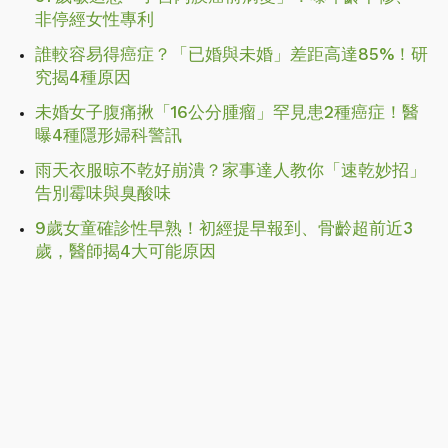
非停經女性專利
誰較容易得癌症？「已婚與未婚」差距高達85%！研
究揭4種原因
未婚女子腹痛揪「16公分腫瘤」罕見患2種癌症！醫
曝4種隱形婦科警訊
雨天衣服晾不乾好崩潰？家事達人教你「速乾妙招」
告別霉味與臭酸味
9歲女童確診性早熟！初經提早報到、骨齡超前近3
歲，醫師揭4大可能原因