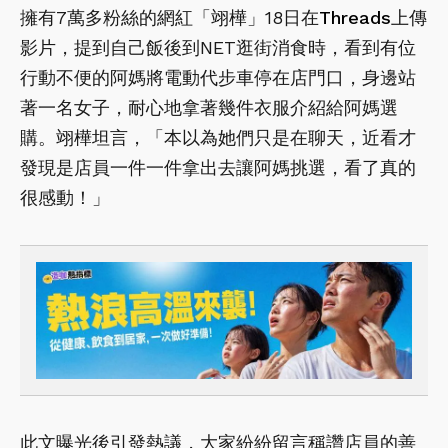
擁有7萬多粉絲的網紅「翊樺」18日在
Threads
上傳
影片，提到自己飯後到NET逛街消食時，看到有位
行動不便的阿媽將電動代步車停在店門口，身邊站
著一名女子，耐心地拿著幾件衣服介紹給阿媽選
購。翊樺坦言，「本以為她們只是在聊天，近看才
發現是店員一件一件拿出去讓阿媽挑選，看了真的
很感動！」
此文曝光後引發熱議，大家紛紛留言稱讚店員的善