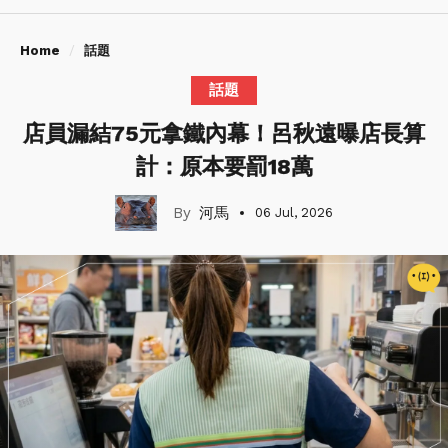
Home
話題
話題
店員漏結75元拿鐵內幕！呂秋遠曝店長算
計：原本要罰18萬
河馬
06 Jul, 2026