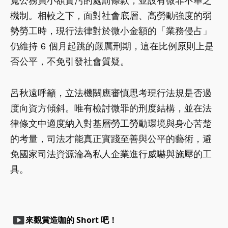
寬公務員小額貪污的處罰條款，並設有微罪不舉之
機制。相較之下，面對社會底層、高勞動強度的弱
勢勞工時，現行法律對於微小金額的「業務侵占」
仍維持 6 個月起跳的嚴厲刑期，這在比例原則上是
否公平，不免引發社會質疑。
呂秋遠呼籲，立法機關應審慎思考現行法規是否過
度向資方傾斜。唯有檢討微罪的刑度結構，並在法
律條文中適度納入對基層勞工勞動環境與身心苦楚
的考量，司法才能真正實踐至善與公平的藝術，避
免國家司法資源淪為私人企業進行威嚇與施壓的工
具。
smart_display
來觀賞造咖的 Short 吧！