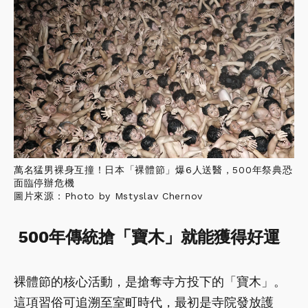
萬名猛男裸身互撞！日本「裸體節」爆6人送醫，500年祭典恐
面臨停辦危機
圖片來源：Photo by Mstyslav Chernov
500年傳統搶「寶木」就能獲得好運
裸體節的核心活動，是搶奪寺方投下的「寶木」。
這項習俗可追溯至室町時代，最初是寺院發放護