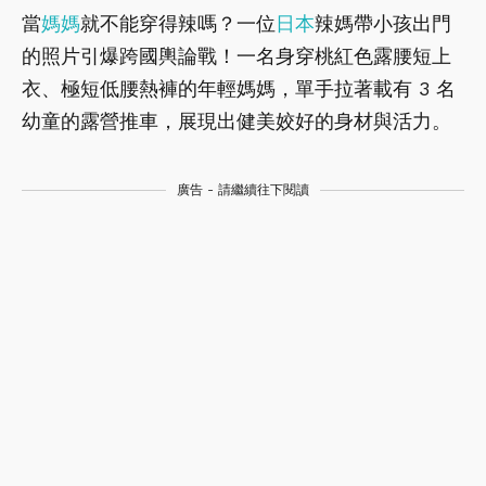
當
媽媽
就不能穿得辣嗎？一位
日本
辣媽帶小孩出門
的照片引爆跨國輿論戰！一名身穿桃紅色露腰短上
衣、極短低腰熱褲的年輕媽媽，單手拉著載有 3 名
幼童的露營推車，展現出健美姣好的身材與活力。
廣告 - 請繼續往下閱讀