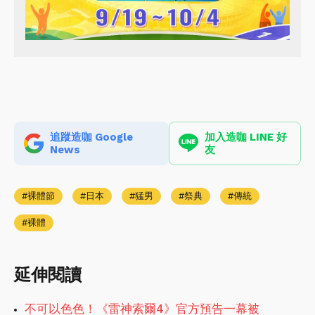
追蹤造咖 Google
加入造咖 LINE 好
News
友
裸體節
日本
猛男
祭典
傳統
裸體
延伸閱讀
不可以色色！《雷神索爾4》官方預告一幕被