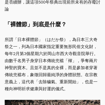
是否續辦，讓這項500年祭典出現前所未有的存廢討
論
「裸體節」到底是什麼？
所謂「日本裸體節」（はだか祭），為日本三大奇
祭之一，列為日本國家指定重要無形民俗文化財，
每年2月第3個星期六於岡山市西大寺觀音院舉行。
由數千名男子身穿日本傳統兜襠「褌」，爭奪兩片
神聖的寶木。且並不是真的全裸，而是參加者穿著
傳統兜襠布，象徵回歸最純淨的身體狀態。在宗教
意義上，這代表「去除穢氣、重新開始」，也是一
種向神明祈求健康與好運的儀式。