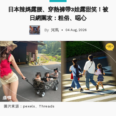
日本辣媽露腰、穿熱褲帶3娃露甜笑！被
日網圍攻：粗俗、噁心
河馬
04 Aug, 2026
圖片來源：pexels、Threads