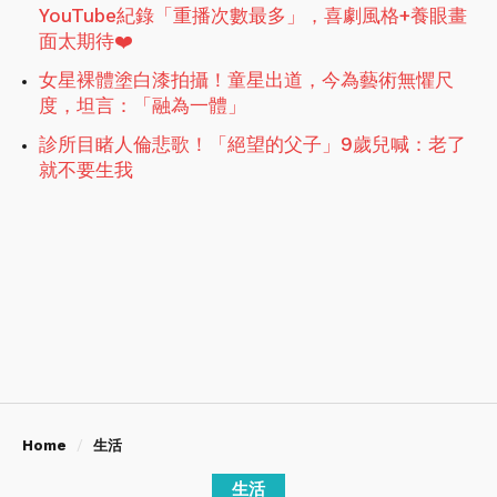
YouTube紀錄「重播次數最多」，喜劇風格+養眼畫
面太期待❤️
女星裸體塗白漆拍攝！童星出道，今為藝術無懼尺
度，坦言：「融為一體」
診所目睹人倫悲歌！「絕望的父子」9歲兒喊：老了
就不要生我
Home
生活
生活