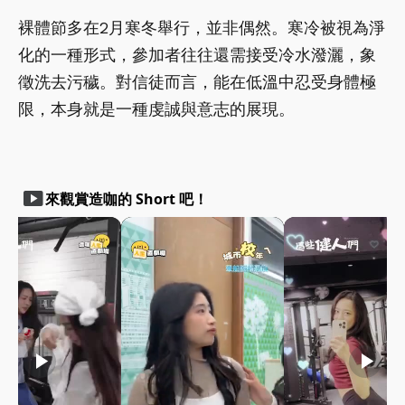
裸體節多在2月寒冬舉行，並非偶然。寒冷被視為淨
化的一種形式，參加者往往還需接受冷水潑灑，象
徵洗去污穢。對信徒而言，能在低溫中忍受身體極
限，本身就是一種虔誠與意志的展現。
smart_display
來觀賞造咖的 Short 吧！
play_arrow
play_arrow
play_arrow