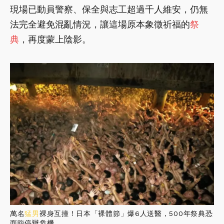
現場已動員警察、保全與志工超過千人維安，仍無
法完全避免混亂情況，讓這場原本象徵祈福的
祭
典
，再度蒙上陰影。
萬名
猛男
裸身互撞！日本「裸體節」爆6人送醫，500年祭典恐
面臨停辦危機