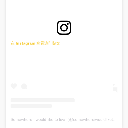
在 Instagram 查看這則貼文
Somewhere I would like to live（@somewhereiwouldliketolive）分享的貼文