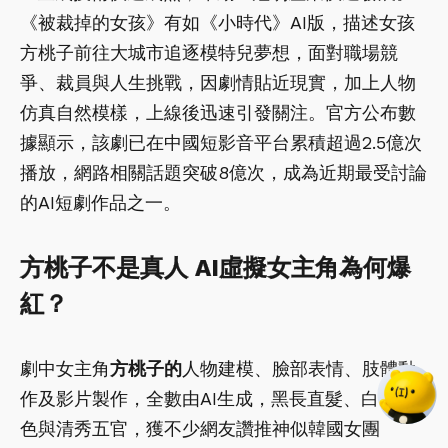
《被裁掉的女孩》有如《小時代》AI版，描述女孩
方桃子前往大城市追逐模特兒夢想，面對職場競
爭、裁員與人生挑戰，因劇情貼近現實，加上人物
仿真自然模樣，上線後迅速引發關注。官方公布數
據顯示，該劇已在中國短影音平台累積超過2.5億次
播放，網路相關話題突破8億次，成為近期最受討論
的AI短劇作品之一。
方桃子不是真人 AI虛擬女主角為何爆
紅？
劇中女主角
方桃子的
人物建模、臉部表情、肢體動
作及影片製作，全數由AI生成，黑長直髮、白皙膚
色與清秀五官，獲不少網友讚推神似韓國女團