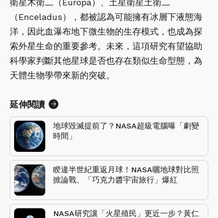
衛星木衛二（Europa）、土星衛星土衛二
（Enceladus），都被認為可能擁有冰層下液態海
洋，因此血瀑布地下微生物的生存模式，也成為探
索外星生命的重要參考。未來，這項研究有望協助
科學家判斷其他星球是否也存在類似生命型態，為
天體生物學帶來新的突破。
延伸閱讀
地球毀滅提前了？NASA超級電腦曝「劇變
時間」
睽違半世紀重返月球！NASA曬地球對比照
掀論戰、「巧克力醬宇宙旅行」爆紅
NASA研究讓「火星殖民」更近一步？黃仁