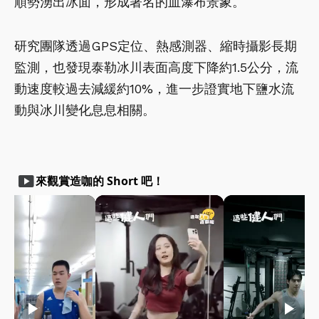
順勢湧出冰面，形成著名的血瀑布景象。
研究團隊透過GPS定位、熱感測器、縮時攝影長期
監測，也發現泰勒冰川表面高度下降約1.5公分，流
動速度較過去減緩約10%，進一步證實地下鹽水流
動與冰川變化息息相關。
smart_display
來觀賞造咖的 Short 吧！
play_arrow
play_arrow
play_arrow