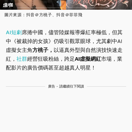
圖片來源：抖音＠方桃子、抖音＠菲菲飛
AI
短劇
席捲中國，儘管陸媒報導爆紅率極低，但其
中《被裁掉的女孩》仍吸引觀眾眼球，尤其劇中AI
虛擬女主角
方桃子
，
以逼真外型與自然演技快速走
紅，
社群
經營狂吸粉絲，跨足
AI虛擬網紅
市場，業
配影片的廣告價碼甚至超越真人明星！
廣告 - 請繼續往下閱讀