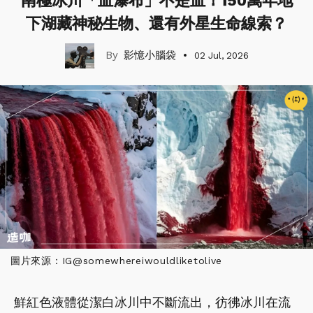
南極冰川「血瀑布」不是血！150萬年地
下湖藏神秘生物、還有外星生命線索？
影憶小腦袋
02 Jul, 2026
圖片來源：IG@somewhereiwouldliketolive
鮮紅色液體從潔白冰川中不斷流出，彷彿冰川在流