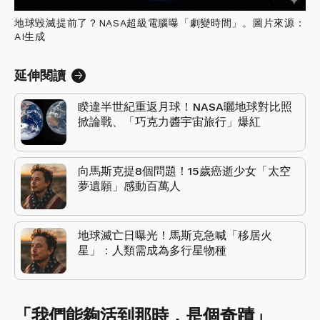
地球毀滅提前了？NASA超級電腦曝「劇變時間」。圖片來源：
AI生成
延伸閱讀
睽違半世紀重返月球！NASA曬地球對比照
掀論戰、「巧克力醬宇宙旅行」爆紅
向馬斯克提8個問題！15歲癌逝少女「太空
夢遺願」感動百萬人
地球滅亡日曝光！馬斯克急喊「移居火
星」：人類需成為多行星物種
「我們能夠活到那時，是個奇蹟」