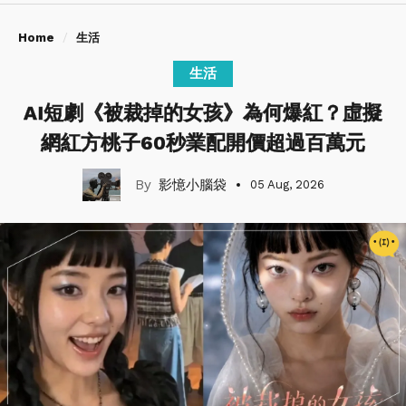
Home
生活
生活
AI短劇《被裁掉的女孩》為何爆紅？虛擬
網紅方桃子60秒業配開價超過百萬元
影憶小腦袋
05 Aug, 2026