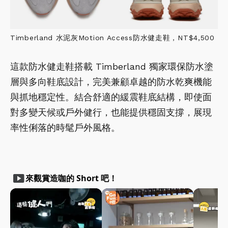
Timberland 水泥灰Motion Access防水健走鞋，NT$4,500
這款防水健走鞋搭載 Timberland 獨家環保防水塗
層與多向鞋底設計，完美兼顧卓越的防水乾爽機能
與抓地穩定性。結合舒適的緩震鞋底結構，即使面
對多變天候或戶外健行，也能提供穩固支撐，展現
率性俐落的時髦戶外風格。
smart_display
來觀賞造咖的 Short 吧！