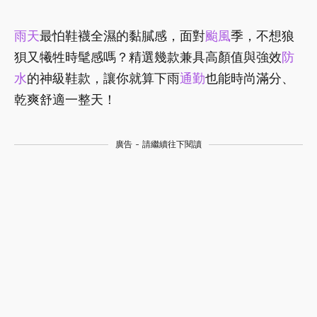
雨天
最怕鞋襪全濕的黏膩感，面對
颱風
季，不想狼
狽又犧牲時髦感嗎？精選幾款兼具高顏值與強效
防
水
的神級鞋款，讓你就算下雨
通勤
也能時尚滿分、
乾爽舒適一整天！
廣告 - 請繼續往下閱讀