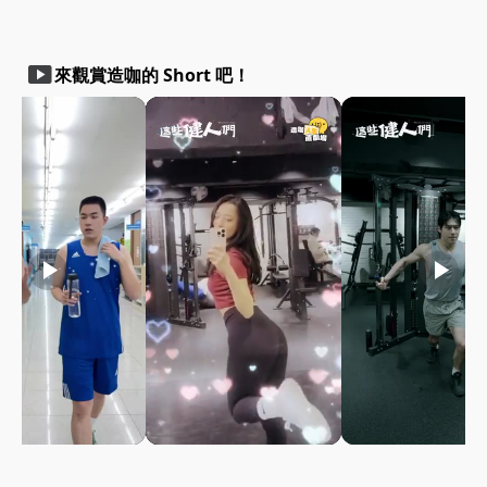
smart_display
來觀賞造咖的 Short 吧！
play_arrow
play_arrow
play_arrow