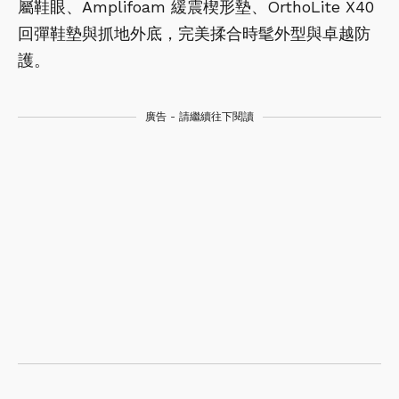
屬鞋眼、Amplifoam 緩震楔形墊、OrthoLite X40
回彈鞋墊與抓地外底，完美揉合時髦外型與卓越防
護。
廣告 - 請繼續往下閱讀