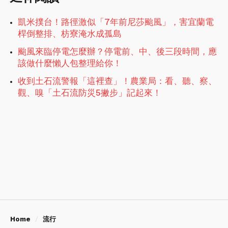
凱米撲台！路徑激似「7年前尼莎颱風」，害宜蘭電
桿倒整排、枋寮淹水成孤島
颱風來臨停電怎麼辦？停電前、中、後三段時間，應
該做什麼懶人包整理給你！
收到土石流警報「這裡查」！農業局：看、聽、察、
觀、嗅「土石流防災5撇步」記起來！
Home
流行