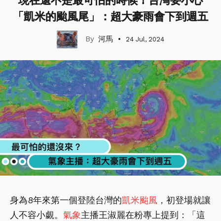
現在還不是最可怕的時候！台灣要小心
「凱米的颱風尾」：超大豪雨會下到週五
河馬
24 Jul, 2024
身為8年來第一個登陸台灣的
凱米颱風
，初登場就讓
人不容小覷。
氣象
主播王淑麗在粉專上提到：「這