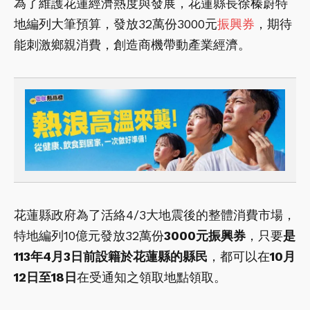
為了維護花蓮經濟熱度與發展，花蓮縣長徐榛蔚特
地編列大筆預算，發放32萬份3000元
振興券
，期待
能刺激鄉親消費，創造商機帶動產業經濟。
花蓮縣政府為了活絡4/3大地震後的整體消費市場，
特地編列10億元發放32萬份
3000元振興券
，只要
是
113年4月3日前設籍於花蓮縣的縣民
，都可以在
10月
12日至18日
在受通知之領取地點領取。