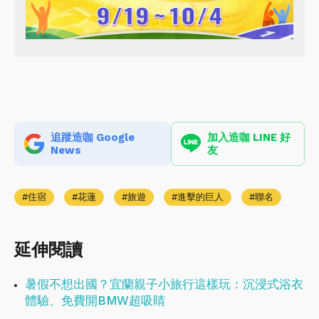
追蹤造咖 Google
加入造咖 LINE 好
News
友
住宿
花蓮
旅遊
進擊的巨人
聯名
延伸閱讀
暑假不想出國？宜蘭親子小旅行這樣玩：沉浸式浴衣
體驗、免費開BMW超吸睛