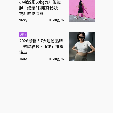
小禎減肥50kg九年沒復
胖！總結3個瘦身秘訣：
戒紅肉吃海鮮
Vicky
03 Aug,26
流行
2026最新！7大運動品牌
「機能鞋款、服飾」推薦
清單
Jade
03 Aug,26