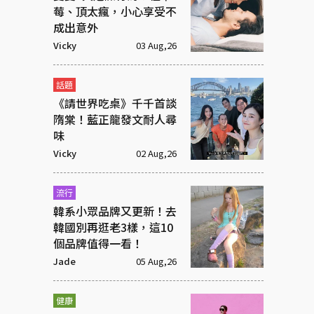
莓、頂太瘋，小心享受不
成出意外
Vicky
03 Aug,26
話題
《請世界吃桌》千千首談
隋棠！藍正龍發文耐人尋
味
Vicky
02 Aug,26
流行
韓系小眾品牌又更新！去
韓國別再逛老3樣，這10
個品牌值得一看！
Jade
05 Aug,26
健康