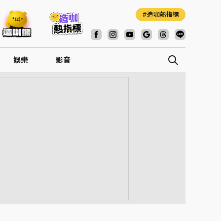
造咖熱指標
娛樂
影音