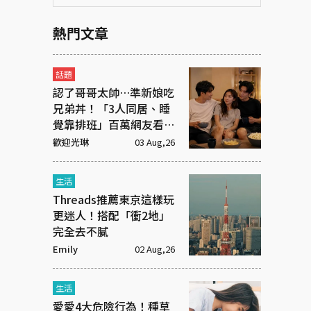
熱門文章
話題
認了哥哥太帥…準新娘吃
兄弟丼！「3人同居、睡
覺靠排班」百萬網友看傻
眼
歡迎光琳
03 Aug,26
生活
Threads推薦東京這樣玩
更迷人！搭配「衝2地」
完全去不膩
Emily
02 Aug,26
生活
愛愛4大危險行為！種草