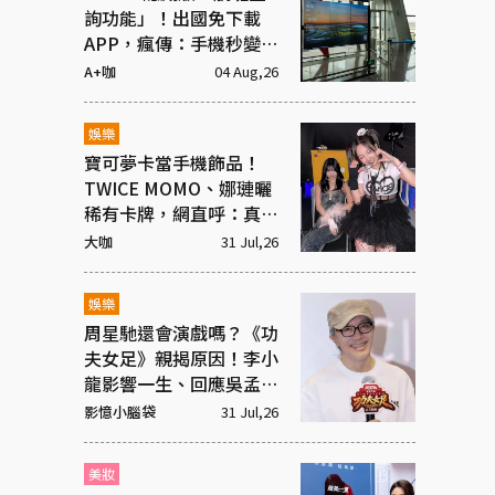
詢功能」！出國免下載
APP，瘋傳：手機秒變機
場看板
A+咖
04 Aug,26
娛樂
寶可夢卡當手機飾品！
TWICE MOMO、娜璉曬
稀有卡牌，網直呼：真奢
華
大咖
31 Jul,26
娛樂
周星馳還會演戲嗎？《功
夫女足》親揭原因！李小
龍影響一生、回應吳孟達
彩蛋
影憶小腦袋
31 Jul,26
美妝