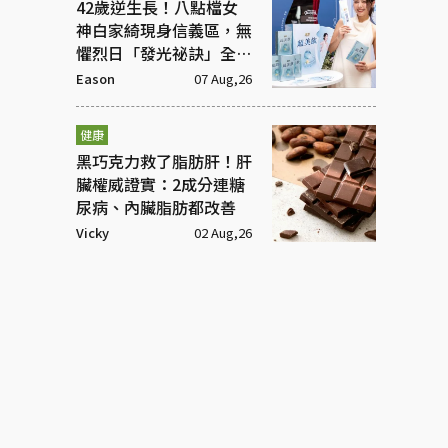
42歲逆生長！八點檔女
神白家綺現身信義區，無
懼烈日「發光祕訣」全靠
這包
Eason
07 Aug,26
健康
黑巧克力救了脂肪肝！肝
臟權威證實：2成分連糖
尿病、內臟脂肪都改善
Vicky
02 Aug,26