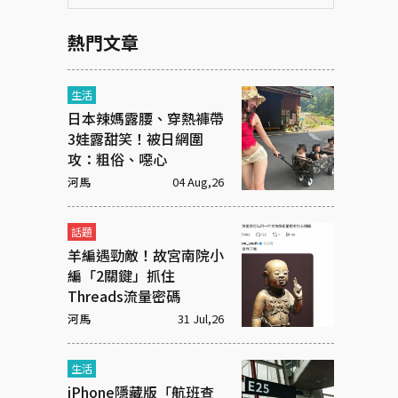
熱門文章
生活
日本辣媽露腰、穿熱褲帶
3娃露甜笑！被日網圍
攻：粗俗、噁心
河馬
04 Aug,26
話題
羊編遇勁敵！故宮南院小
編「2關鍵」抓住
Threads流量密碼
河馬
31 Jul,26
生活
iPhone隱藏版「航班查