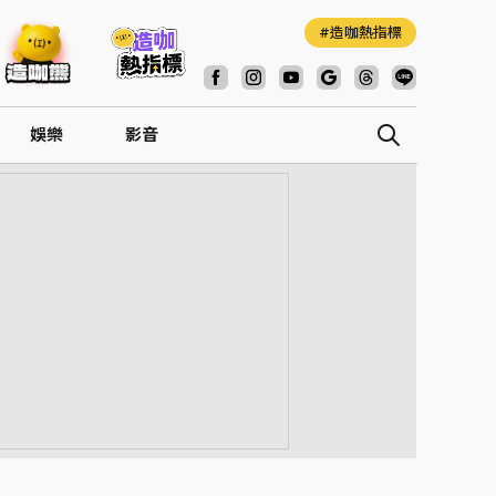
造咖熱指標
娛樂
影音