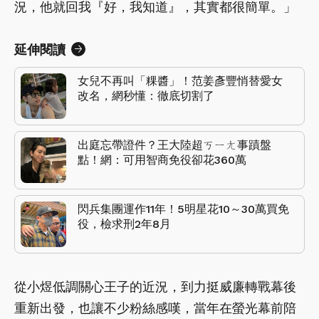
況，他就回我『好，我知道』，其實都很簡單。」
延伸閱讀
女兒不再叫「粿醬」！范姜彥豐悄替愛女
改名，網秒懂：徹底切割了
出庭忘帶證件？王大陸超ㄎㄧㄤ事蹟盤
點！網：可用智商免役卻花360萬
閃兵集團運作11年！5明星花10～30萬買免
役，檢求刑2年8月
從小煜低調關心王子的近況，到力挺威廉轉戰幕後
重新出發，也讓不少粉絲感嘆，當年在螢光幕前陪