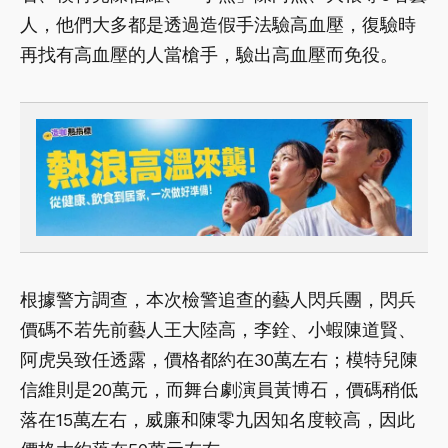
人，他們大多都是透過造假手法驗高血壓，復驗時
再找有高血壓的人當槍手，驗出高血壓而免役。
根據警方調查，本次檢警追查的藝人閃兵團，閃兵
價碼不若先前藝人王大陸高，李銓、小蝦陳道賢、
阿虎吳致任透露，價格都約在30萬左右；模特兒陳
信維則是20萬元，而舞台劇演員黃博石，價碼稍低
落在15萬左右，威廉和陳零九因知名度較高，因此