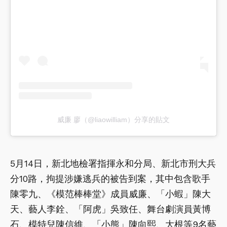
威廉 廖（@liaowilliam）分享的貼文
5月14日，新北地檢署指揮永和分局、新北市刑大兵
分10路，拘提涉嫌逃兵的被告到案，其中包含歌手
陳零九、《模范棒棒堂》成員威廉、「小蝦」陳大
天、藝人李銓、「阿虎」吳致任、舞台劇演員黃博
石、模特兒陳信維、「小熊」陳向熙、大根等9名藝