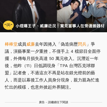
棒棒堂
成員
威廉
去年因捲入「偽造病歷
閃兵
」爭
議，演藝事業一夕重挫，不僅手上 4 檔節目全面停
擺，外傳每月損失高達 50 萬元收入。沉潛近一年
後，他昨（11）日低調現身「TPA 台灣匹克球聯
盟」記者會，不過這次不再是站在鎂光燈前的藝
人，而是以幕後工作人員身分現身，親力親為忙進
忙出的模樣，也意外掀起外界關注。
廣告 - 請繼續往下閱讀