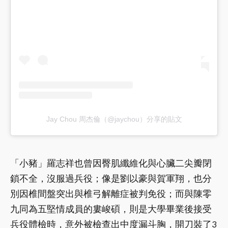
Jay Chou 周杰倫（@jaychou）分享的貼文
「小豬」羅志祥也曾因臀肌纖維化與心臟二尖瓣閉
鎖不全，沒服過兵役；像是劉以豪與賀軍翔，也分
別因椎間盤突出與椎弓解離症被判免役；而與陳零
九同為五堅情成員的婁峻碩，則是大學畢業後接受
兵役體檢時，意外被檢查出中度漏斗胸，開刀裝了3