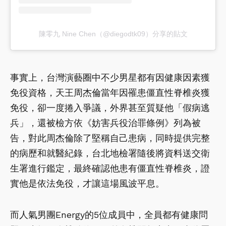
陳零九 Nine Chen（@diegodtk09）分享的貼文
事實上，台灣演藝圈中不少男星都有因健康因素獲
免役資格，天王周杰倫當年因罹患僵直性脊椎炎獲
免役，卻一度捲入爭議，外界甚至質疑他「假病逃
兵」，還被檢方依《妨害兵役治罪條例》列為被
告，對此周杰倫除了堅稱自己患病，同時提供完整
的病歷和就醫紀錄，台北地檢署隨後將資料送交衛
生署進行鑑定，最終確認他患有僵直性脊椎炎，證
實他是依法免役，才讓這場風波平息。
而人氣男團Energy的5位成員中，全員都有健康問