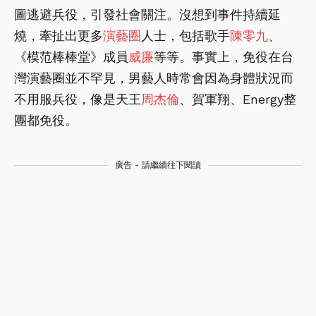
圖逃避兵役，引發社會關注。沒想到事件持續延
燒，牽扯出更多
演藝圈
人士，包括歌手
陳零九
、
《模范棒棒堂》成員
威廉
等等。事實上，免役在台
灣演藝圈並不罕見，男藝人時常會因為身體狀況而
不用服兵役，像是天王
周杰倫
、賀軍翔、Energy整
團都免役。
廣告 - 請繼續往下閱讀