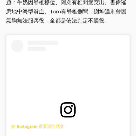
題：牛奶因脊椎移位、阿弟有椎間盤突出、書偉罹
患地中海型貧血、Toro有脊椎側彎，謝坤達則曾因
氣胸無法服兵役，全都是依法判定不適役。
在 Instagram 查看這則貼文