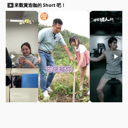
smart_display
來觀賞造咖的 Short 吧！
play_arrow
play_arrow
play_arrow