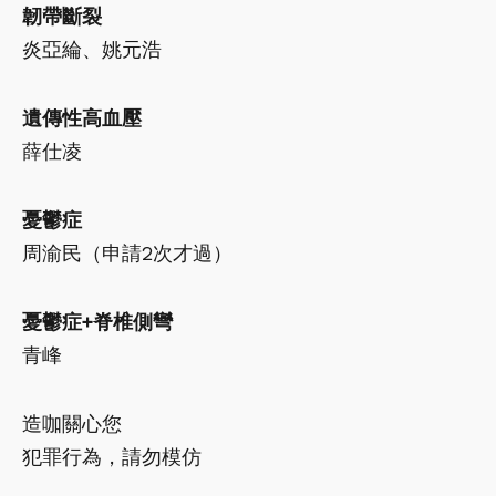
韌帶斷裂
炎亞綸、姚元浩
遺傳性高血壓
薛仕凌
憂鬱症
周渝民（申請2次才過）
憂鬱症+脊椎側彎
青峰
造咖關心您
犯罪行為，請勿模仿