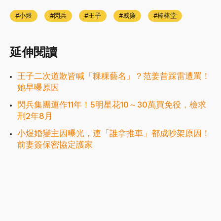
小煜
閃兵
王子
威廉
棒棒堂
延伸閱讀
王子二次道歉皆喊「粿粿藝名」？范姜昔踩雷遭罵！
她早曝原因
閃兵集團運作11年！5明星花10～30萬買免役，檢求
刑2年8月
小煜婚變主因曝光，連「誰拿推車」都成吵架原因！
前妻簽保密協定護家