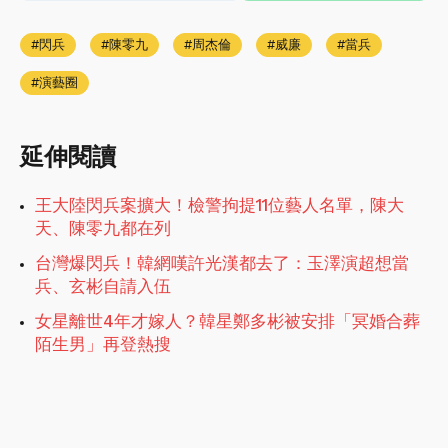
閃兵
陳零九
周杰倫
威廉
當兵
演藝圈
延伸閱讀
王大陸閃兵案擴大！檢警拘提11位藝人名單，陳大
天、陳零九都在列
台灣爆閃兵！韓網嘆許光漢都去了：玉澤演超想當
兵、玄彬自請入伍
女星離世4年才嫁人？韓星鄭多彬被安排「冥婚合葬
陌生男」再登熱搜