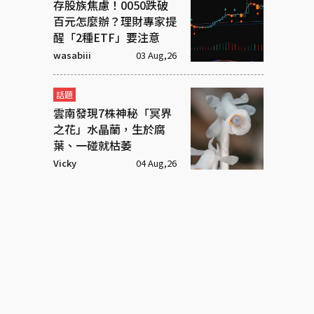
存股族焦慮！0050跌破
百元怎麼辦？理財專家提
醒「2種ETF」要注意
wasabiii
03 Aug,26
話題
雲南發現7株神秘「冥界
之花」水晶蘭，生於腐
葉、一碰就枯萎
Vicky
04 Aug,26