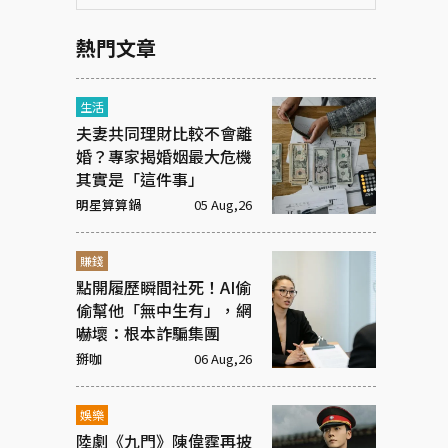
熱門文章
生活
夫妻共同理財比較不會離
婚？專家揭婚姻最大危機
其實是「這件事」
明星算算鍋
05 Aug,26
賺錢
點開履歷瞬間社死！AI偷
偷幫他「無中生有」，網
嚇壞：根本詐騙集團
掰咖
06 Aug,26
娛樂
陸劇《九門》陳偉霆再披