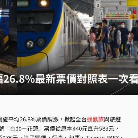
實施平均26.8%票價調漲，掀起全台
通勤族
與旅遊
「台北—花蓮」票價從原本440元直升583元，
36元。除了票價，行李、包裹、Taiwan PASS、