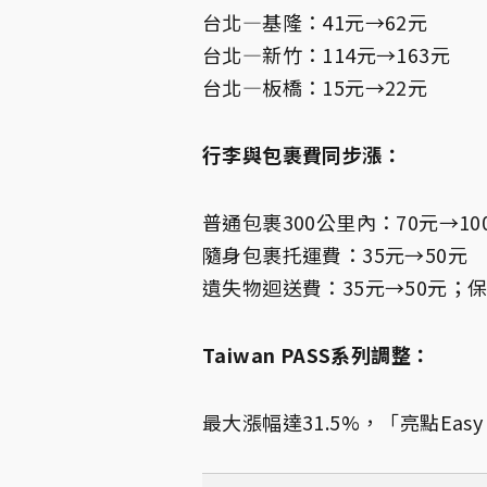
台北—基隆：41元→62元
台北—新竹：114元→163元
台北—板橋：15元→22元
行李與包裹費同步漲：
普通包裹300公里內：70元→10
隨身包裹托運費：35元→50元
遺失物迴送費：35元→50元；保
Taiwan PASS系列調整：
最大漲幅達31.5%，「亮點Easy