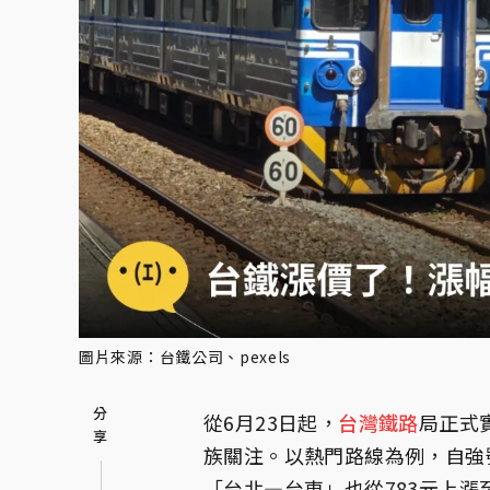
圖片來源：台鐵公司、pexels
從6月23日起，
台灣鐵路
局正式
族關注。以熱門路線為例，自強號
「台北—台東」也從783元上漲至9