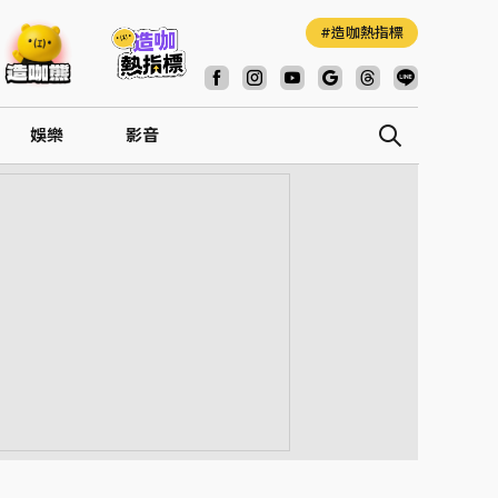
造咖熱指標
娛樂
影音