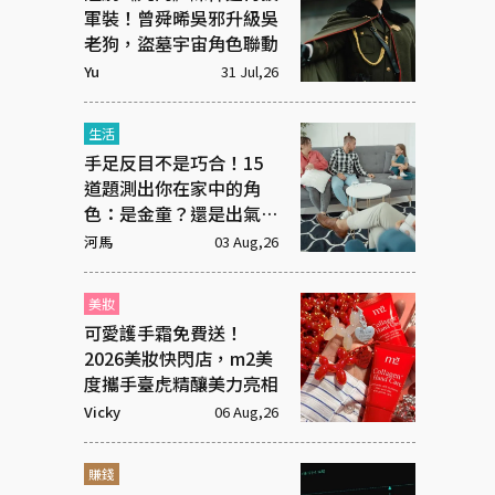
軍裝！曾舜晞吳邪升級吳
老狗，盜墓宇宙角色聯動
Yu
31 Jul,26
生活
手足反目不是巧合！15
道題測出你在家中的角
色：是金童？還是出氣
筒？
河馬
03 Aug,26
美妝
可愛護手霜免費送！
2026美妝快閃店，m2美
度攜手臺虎精釀美力亮相
Vicky
06 Aug,26
賺錢