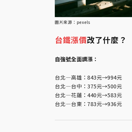
圖片來源：pexels
台鐵
漲價
改了什麼？
自強號全面調漲：
台北—高雄：843元→994元
台北—台中：375元→500元
台北—花蓮：440元→583元
台北—台東：783元→936元