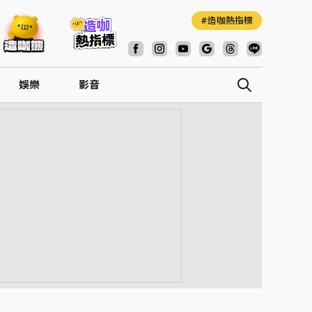
造咖熱指標
娛樂
影音