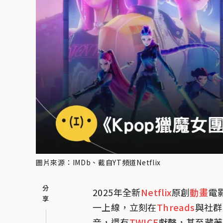
圖片來源：IMDb、截自YT頻道Netflix
2025年全新
Netflix
原創
動畫
電
一上線，立刻在
Threads
與社群
音，還有
TWICE
獻聲，甚至藏著U