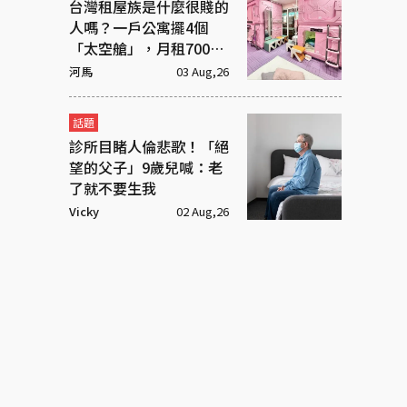
台灣租屋族是什麼很賤的
人嗎？一戶公寓擺4個
「太空艙」，月租7000
元
河馬
03 Aug,26
話題
診所目睹人倫悲歌！「絕
望的父子」9歲兒喊：老
了就不要生我
Vicky
02 Aug,26