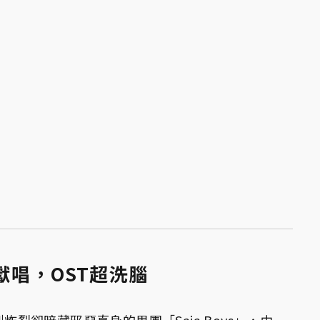
獻唱，OST超洗腦