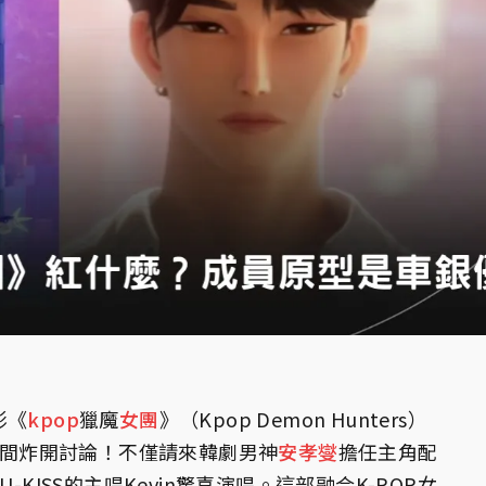
影《
kpop
獵魔
女團
》（Kpop Demon Hunters）
間炸開討論！不僅請來韓劇男神
安孝燮
擔任主角配
-KISS的主唱Kevin驚喜演唱。這部融合K-POP女