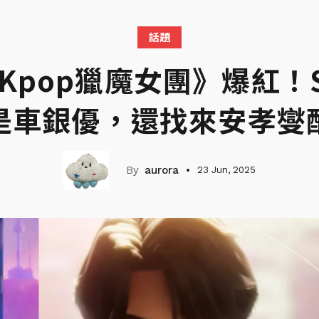
話題
《Kpop獵魔女團》爆紅！S
是車銀優，還找來安孝燮
aurora
23 Jun, 2025