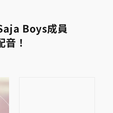
aja Boys成員
配音！