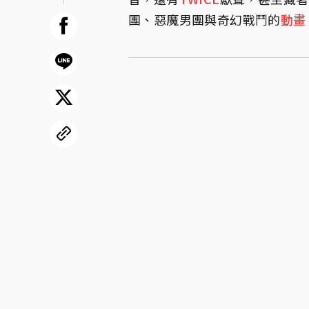
團、惡魔男團與奇幻戰鬥的
動畫