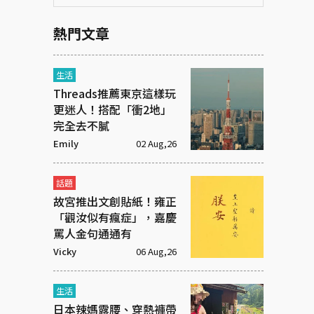
熱門文章
生活
Threads推薦東京這樣玩
更迷人！搭配「衝2地」
完全去不膩
Emily
02 Aug,26
話題
故宮推出文創貼紙！雍正
「觀汝似有瘋症」，嘉慶
罵人金句通通有
Vicky
06 Aug,26
生活
日本辣媽露腰、穿熱褲帶