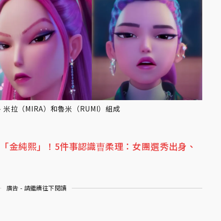
）、米拉（MIRA）和魯米（RUMI）組成
2號「金純熙」！5件事認識曺柔理：女團選秀出身、
廣告 - 請繼續往下閱讀