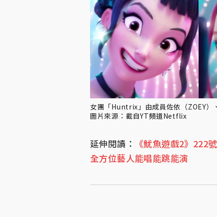
女團「Huntrix」由成員佐依（ZOEY
圖片來源：截自YT
頻道
Netflix
延伸閱讀：
《魷魚遊戲2》22
全方位藝人能唱能跳能演