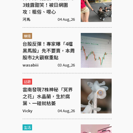
3娃露甜笑！被日網圍
攻：粗俗、噁心
河馬
04 Aug,26
賺錢
台股反彈！專家曝「4檔
黑馬股」先不要賣，本周
股市2大觀察重點
wasabiii
03 Aug,26
話題
雲南發現7株神秘「冥界
之花」水晶蘭，生於腐
葉、一碰就枯萎
Vicky
04 Aug,26
生活