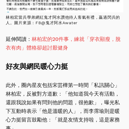
林柏宏當兵學弟網紅鬼才阿水讚他待人客氣有禮，贏過閃兵的
人。圖片來源：FB@鬼才阿水Awater
延伸閱讀：
林柏宏的20件事，練就「穿衣顯瘦，脫
衣有肉」體格卻超討厭健身
好友與網民暖心力挺
此外，圈內星友包括宋芸樺第一時間「私訊關心」
林柏宏，反被對方道歉：「他知道我今天有活動，
還跟我說如果有問到他的問題，很抱歉」，曝光私
下互動時表示「他是溫暖的人」，而李霈瑜則是暖
心力挺留言鼓勵他：「就是友情支持啦，這是家務
事」。