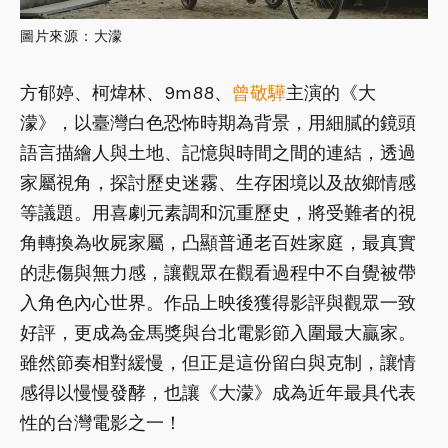
圖片來源：大濛
方郁婷、柯煒林、9m88、
曾敬驊
主演的《大
濛》，以臺灣白色恐怖時期為背景，用細膩的鏡頭
語言描繪人與土地、記憶與時間之間的連結，透過
家屬視角，探討歷史迷霧、生存困境以及故鄉情感
等議題。用喜劇元素調和沉重歷史，將受難者的視
角轉換為收屍家屬，凸顯普通老百姓家庭，最真實
的悲傷與無力感，讓觀眾在觀看過程中不自覺被帶
入角色內心世界。作品上映後獲得影評與觀眾一致
好評，更成為金馬獎與台北電影節入圍最大贏家。
雖然節奏相對緩慢，但正是這份留白與克制，讓情
感得以慢慢發酵，也讓《大濛》成為近年最具代表
性的台灣電影之一！