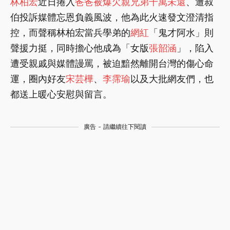
林柏宏
近日捲入
爸爸被爆欠親兄弟千萬未還
、遭叔
伯投訴媒體忘恩負義風波，他為此火速發文澄清指
控，而聲稱林柏宏當兵學弟的
網紅
「鬼才阿水」則
聲援力挺，同時擔心他成為「女版
張韶涵
」，陷入
遭受親戚與媒體謾罵，被迫黯然離開台灣的傷心命
運，圈內好友
宋芸樺
、
李霈瑜
以及大批網友們，也
都送上暖心安慰與留言。
廣告 - 請繼續往下閱讀