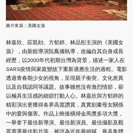
圖片來源：美國女孩
林嘉欣、莊凱勛、方郁婷、林品彤主演的《美國女
孩》，由新銳導演阮鳳儀執導，改編自其自身成長
經歷，以2000年代初期台灣為背景，描述一家人在
SARS疫情與家庭變故下重新適應生活的過程。電影
透過青春期少女的視角，呈現親子衝突、文化差異
以及自我認同等議題。故事雖然沒有激烈情節，卻
以極具生活感的細節打動人心。林嘉欣與方郁婷的
精彩演出更獲得各界高度讚賞，真實刻畫母女關係
中的愛與傷害。作品上映後橫掃金馬獎多項大獎，
一舉拿下最佳新導演、最佳新演員、最佳攝影及觀
眾票選最佳影片等，被評為近年最細膩、最具集體