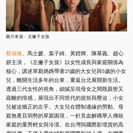
圖片來源：左撇子女孩
蔡淑臻
、馬士媛、葉子綺、黃鐙輝、陳慕義、趙心
妍主演，《左撇子女孩》以女性成長與家庭關係為
核心，講述單親媽媽帶著21歲的大女兒與5歲的小女
兒，離開生活多年的台東，重返台北展開新生活。
透過三代女性的視角，細膩呈現母女之間既親密又
疏離的情感，展現出不同世代的規矩與壓迫，小女
兒被迫矯正的左手、大女兒在體制邊緣的勞動、母
親無產且弱勢的單親困境，一針見血解構華人傳統
家庭的重男輕女與冷漠。在台灣與國際影壇貨的高