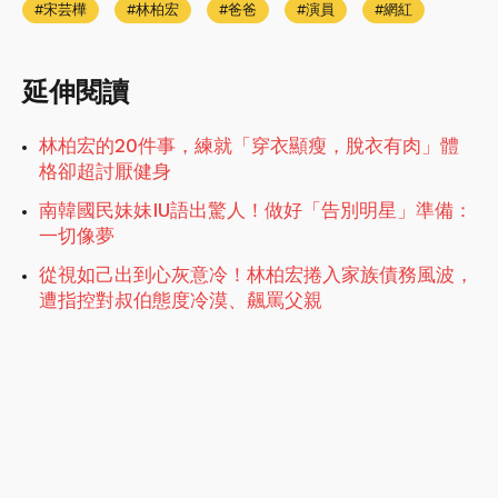
宋芸樺
林柏宏
爸爸
演員
網紅
延伸閱讀
林柏宏的20件事，練就「穿衣顯瘦，脫衣有肉」體
格卻超討厭健身
南韓國民妹妹IU語出驚人！做好「告別明星」準備：
一切像夢
從視如己出到心灰意冷！林柏宏捲入家族債務風波，
遭指控對叔伯態度冷漠、飆罵父親