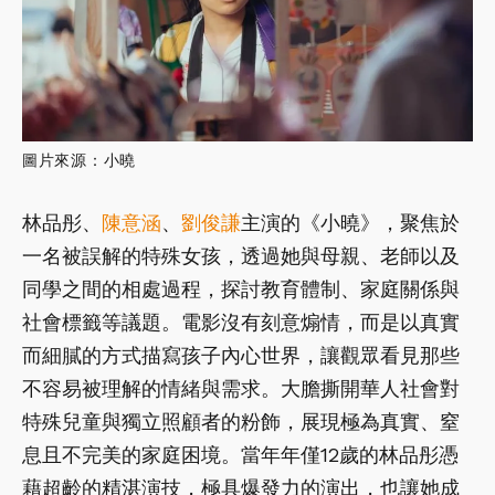
圖片來源：小曉
林品彤、
陳意涵
、
劉俊謙
主演的《小曉》，聚焦於
一名被誤解的特殊女孩，透過她與母親、老師以及
同學之間的相處過程，探討教育體制、家庭關係與
社會標籤等議題。電影沒有刻意煽情，而是以真實
而細膩的方式描寫孩子內心世界，讓觀眾看見那些
不容易被理解的情緒與需求。大膽撕開華人社會對
特殊兒童與獨立照顧者的粉飾，展現極為真實、窒
息且不完美的家庭困境。當年年僅12歲的林品彤憑
藉超齡的精湛演技，極具爆發力的演出，也讓她成