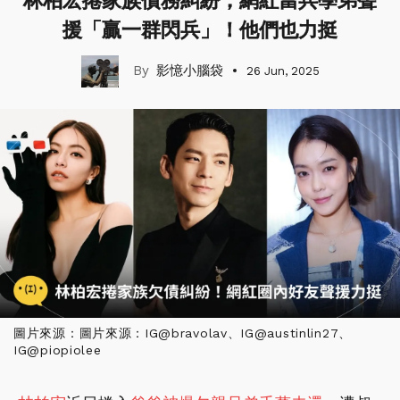
林柏宏捲家族債務糾紛，網紅當兵學弟聲
援「贏一群閃兵」！他們也力挺
影憶小腦袋
26 Jun, 2025
圖片來源：圖片來源：IG@bravolav、IG@austinlin27、
IG@piopiolee