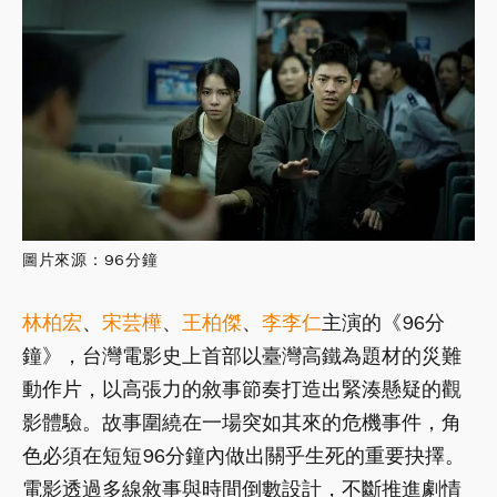
圖片來源：96分鐘
林柏宏
、
宋芸樺
、
王柏傑
、
李李仁
主演的《96分
鐘》，台灣電影史上首部以臺灣高鐵為題材的災難
動作片，以高張力的敘事節奏打造出緊湊懸疑的觀
影體驗。故事圍繞在一場突如其來的危機事件，角
色必須在短短96分鐘內做出關乎生死的重要抉擇。
電影透過多線敘事與時間倒數設計，不斷推進劇情