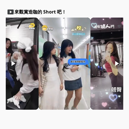
smart_display
來觀賞造咖的 Short 吧！
play_arrow
play_arrow
play_arrow