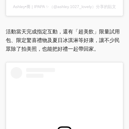
Ashley•蕎 | IPAPA ✨（@ashley.1027_lovely）分享的貼文
活動當天完成指定互動，還有「超美飲」限量試用
包、限定驚喜禮物及夏日冰淇淋等好康，讓不少民
眾除了拍美照，也能把好禮一起帶回家。