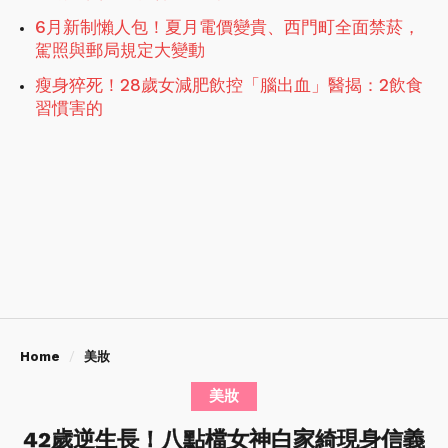
6月新制懶人包！夏月電價變貴、西門町全面禁菸，
駕照與郵局規定大變動
瘦身猝死！28歲女減肥飲控「腦出血」醫揭：2飲食
習慣害的
Home
美妝
美妝
42歲逆生長！八點檔女神白家綺現身信義