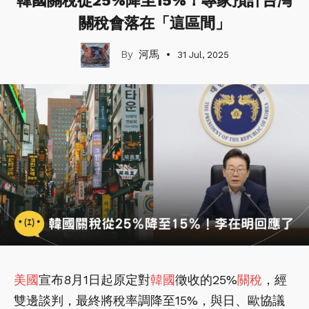
韓國關稅從25%降至15%！專家預計台灣
關稅會落在「這區間」
河馬
31 Jul, 2025
美國
宣布8月1日起原定對
韓國
徵收的25%
關稅
，經
雙邊談判，最終將稅率調降至15%，與日、歐協議