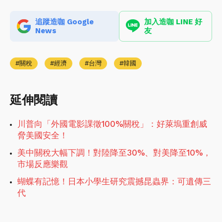
追蹤造咖 Google
加入造咖 LINE 好
News
友
關稅
經濟
台灣
韓國
延伸閱讀
川普向「外國電影課徵100%關稅」：好萊塢重創威
脅美國安全！
美中關稅大幅下調！對陸降至30%、對美降至10%，
市場反應樂觀
蝴蝶有記憶！日本小學生研究震撼昆蟲界：可遺傳三
代