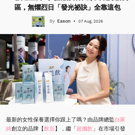
區，無懼烈日「發光祕訣」全靠這包
Eason
07 Aug, 2026
最新的女性保養選擇你跟上了嗎？由品牌總監
白家
綺
創立的品牌【
飲后
】，繼「
超孅飲
」在市場引發