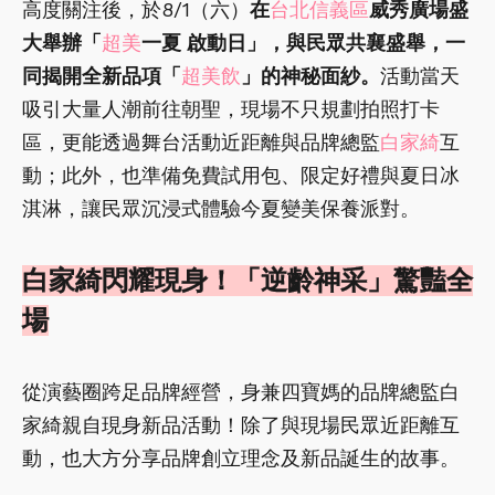
高度關注後，於8/1（六）
在
台北信義區
威秀廣場盛
大舉辦「
超美
一夏 啟動日」，與民眾共襄盛舉，一
同揭開全新品項「
超美飲
」的神秘面紗。
活動當天
吸引大量人潮前往朝聖，現場不只規劃拍照打卡
區，更能透過舞台活動近距離與品牌總監
白家綺
互
動；此外，也準備免費試用包、限定好禮與夏日冰
淇淋，讓民眾沉浸式體驗今夏變美保養派對。
白家綺閃耀現身！「逆齡神采」驚豔全
場
從演藝圈跨足品牌經營，身兼四寶媽的品牌總監白
家綺親自現身新品活動！除了與現場民眾近距離互
動，也大方分享品牌創立理念及新品誕生的故事。