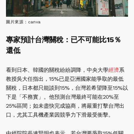
圖片來源：canva
專家預計台灣關稅：已不可能比15％
還低
看到日本、韓國的關稅紛紛調降，中央大學
經濟
系
教授吳大任指出，15%已是亞洲國家能爭取的最低
關稅，日本都只能談到15%，台灣若希望降至15%以
下是「不務實」。他預測台灣最終可能在20%至
25%區間；如未盡快完成協商，將嚴重打擊台灣出
口，尤其工具機產業因競爭力下滑最受衝擊。
中經院院長連賢明也表示，若台灣要爭取15%低關