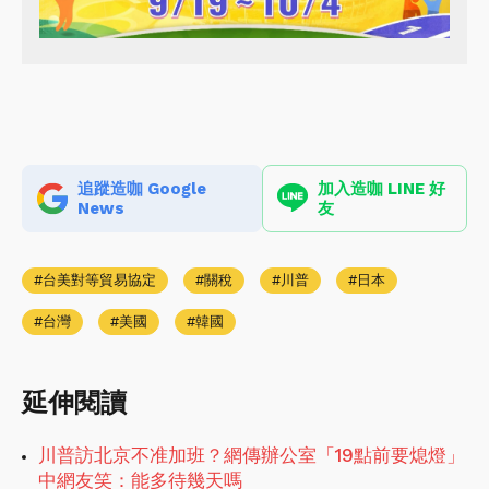
追蹤造咖 Google
加入造咖 LINE 好
News
友
台美對等貿易協定
關稅
川普
日本
台灣
美國
韓國
延伸閱讀
川普訪北京不准加班？網傳辦公室「19點前要熄燈」
中網友笑：能多待幾天嗎