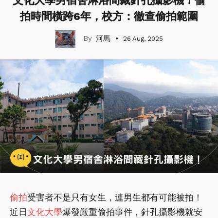
文化大學男宿舍淋浴間藏針孔攝影機！偷
拍時間橫跨6年，校方：徹查偷拍範圍
河馬
26 Aug, 2025
偷拍
受害者不是只有女生，連男生都有可能被拍！
近日
文化大學
爆發嚴重偷拍事件，針孔攝影機就安