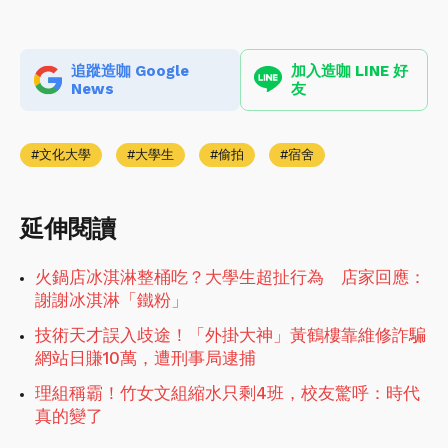
追蹤造咖 Google
加入造咖 LINE 好
News
友
文化大學
大學生
偷拍
宿舍
延伸閱讀
火鍋店冰淇淋整桶吃？大學生超扯行為 店家回應：
謝謝冰淇淋「鐵粉」
技術天才誤入歧途！「外掛大神」黃鶴樓靠維修詐騙
網站日賺10萬，遭刑事局逮捕
理組稱霸！竹女文組縮水只剩4班，校友驚呼：時代
真的變了