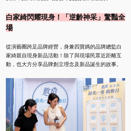
白家綺閃耀現身！「逆齡神采」驚豔全
場
從演藝圈跨足品牌經營，身兼四寶媽的品牌總監白
家綺親自現身新品活動！除了與現場民眾近距離互
動，也大方分享品牌創立理念及新品誕生的故事。