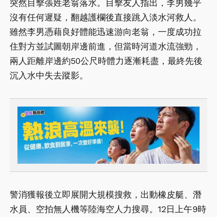
突然目擊張姓老翁落水。目擊友人指出，李男幾乎
沒有任何遲疑，翻越護欄後直接跳入淡水河救人。
雖然李男憑藉良好體能迅速游向老翁，一度成功拉
住對方並試圖朝岸邊前進，但當時河道水流強勁，
兩人距離岸邊約50公尺時體力逐漸耗盡，最終先後
沉入水中失去蹤影。
警消獲報後立即展開大規模搜救，出動橡皮艇、潛
水員、空拍無人機等陸海空人力搜尋。12日上午9時