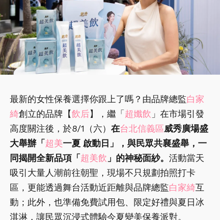
最新的女性保養選擇你跟上了嗎？由品牌總監
白家
綺
創立的品牌【
飲后
】，繼「
超孅飲
」在市場引發
高度關注後，於8/1（六）
在
台北信義區
威秀廣場盛
大舉辦「
超美
一夏 啟動日」，與民眾共襄盛舉，一
同揭開全新品項「
超美飲
」的神秘面紗。
活動當天
吸引大量人潮前往朝聖，現場不只規劃拍照打卡
區，更能透過舞台活動近距離與品牌總監
白家綺
互
動；此外，也準備免費試用包、限定好禮與夏日冰
淇淋，讓民眾沉浸式體驗今夏變美保養派對。