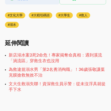
文化大學
大稻埕碼頭
大學生
救人
溺水
延伸閱讀
新店溺水案2死2命危！專家揭奪命真相：遇到溪流
「渦流區」穿救生衣也沒用
為救違規溺水男「第2名勇消殉職」！36歲張敬謙葉
克膜搶救無效不治
文大生救溺失聯！資深救生員示警：從未沒浮具就徒
手下水