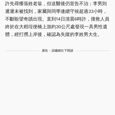
許先尋獲張姓老翁，但送醫後仍宣告不治；李男則
遲遲未被找到，家屬與同學連續守候超過33小時，
不斷盼望奇蹟出現。直到14日清晨6時許，搜救人員
終於在大稻埕便橋上游約30公尺處發現一具男性遺
體，經打撈上岸後，確認為失蹤的李姓男大生。
廣告 - 請繼續往下閱讀