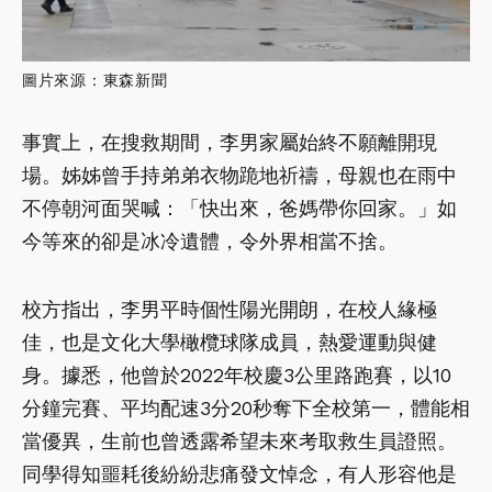
圖片來源：東森新聞
事實上，在搜救期間，李男家屬始終不願離開現
場。姊姊曾手持弟弟衣物跪地祈禱，母親也在雨中
不停朝河面哭喊：「快出來，爸媽帶你回家。」如
今等來的卻是冰冷遺體，令外界相當不捨。
校方指出，李男平時個性陽光開朗，在校人緣極
佳，也是文化大學橄欖球隊成員，熱愛運動與健
身。據悉，他曾於2022年校慶3公里路跑賽，以10
分鐘完賽、平均配速3分20秒奪下全校第一，體能相
當優異，生前也曾透露希望未來考取救生員證照。
同學得知噩耗後紛紛悲痛發文悼念，有人形容他是