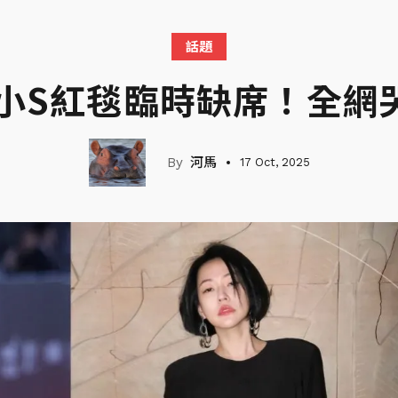
話題
／小S紅毯臨時缺席！全網
河馬
17 Oct, 2025