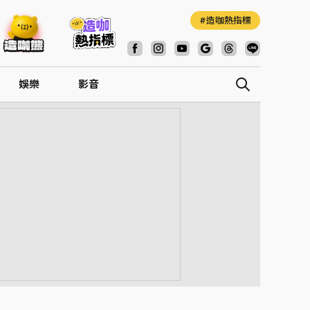
造咖熱指標
娛樂
影音