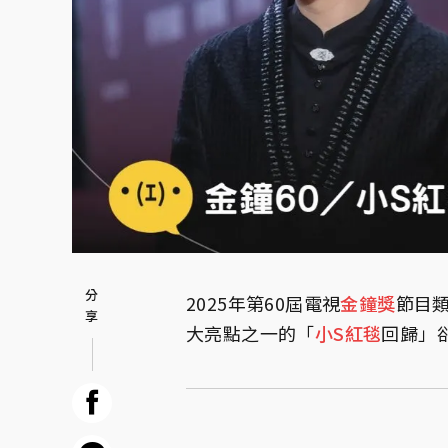
2025年第60屆電視
金鐘獎
節目
大亮點之一的「
小S
紅毯
回歸」