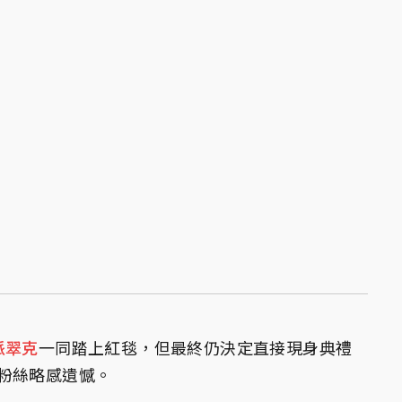
派翠克
一同踏上紅毯，但最終仍決定直接現身典禮
粉絲略感遺憾。