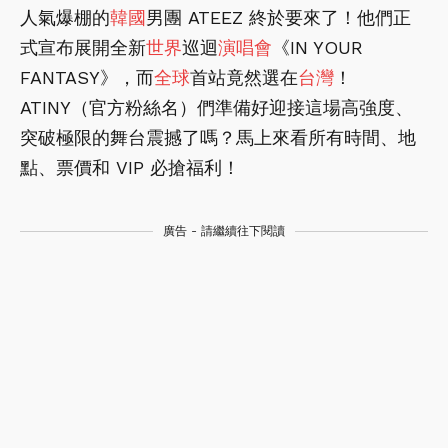
人氣爆棚的
韓國
男團 ATEEZ 終於要來了！他們正
式宣布展開全新
世界
巡迴
演唱會
《IN YOUR
FANTASY》，而
全球
首站竟然選在
台灣
！
ATINY（官方粉絲名）們準備好迎接這場高強度、
突破極限的舞台震撼了嗎？馬上來看所有時間、地
點、票價和 VIP 必搶福利！
廣告 - 請繼續往下閱讀