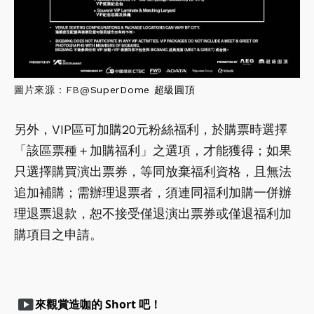
圖片來源：FB@
SuperDome 超級圓頂
另外，VIP區可加購20元粉絲福利，於購票時選擇
「該區票種＋加購福利」之選項，才能獲得；如果
只選擇購買演出票券，等同放棄福利資格，且無法
追加補購；需辦理退票者，須連同福利加購一併辦
理退票退款，恕不接受僅退演出票券或僅退福利加
購項目之申請。
smart_display
來觀賞造咖的 Short 吧！