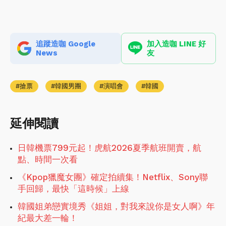
追蹤造咖 Google
加入造咖 LINE 好
News
友
搶票
韓國男團
演唱會
韓國
延伸閱讀
日韓機票799元起！虎航2026夏季航班開賣，航
點、時間一次看
《Kpop獵魔女團》確定拍續集！Netflix、Sony聯
手回歸，最快「這時候」上線
韓國姐弟戀實境秀《姐姐，對我來說你是女人啊》年
紀最大差一輪！