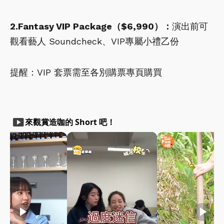
2.Fantasy VIP Package（$6,990）：
演出前可
觀看藝人 Soundcheck、VIP專屬小禮乙份
提醒：VIP 套票需至各別購票專頁購買
smart_display
來觀賞造咖的 Short 吧！
play_arrow
play_arrow
play_arrow