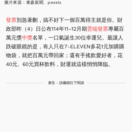
圖片來源：東森新聞、pexels
發票
別急著刪，搞不好下一個百萬得主就是你。財
政部昨（4）日公布114年11–12月期
雲端發票
專屬百
萬元獎
中獎
名單，一口氣誕生30位幸運兒。最讓人
跌破眼鏡的是，有人只在7-ELEVEN多花1元加購購
物袋，就把百萬元帶回家；還有手搖飲愛好者，花
40元、60元買杯飲料，財運就這樣悄悄降臨。
廣告 - 請繼續往下閱讀