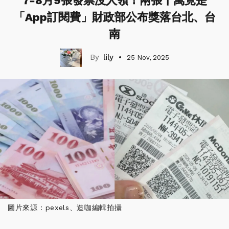
7-8月9張發票沒人領！兩張千萬竟是
「App訂閱費」財政部公布獎落台北、台
南
lily
25 Nov, 2025
圖片來源：pexels、造咖編輯拍攝