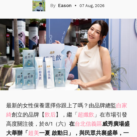
Eason
07 Aug, 2026
最新的女性保養選擇你跟上了嗎？由品牌總監
白家
綺
創立的品牌【
飲后
】，繼「
超孅飲
」在市場引發
高度關注後，於8/1（六）
在
台北信義區
威秀廣場盛
大舉辦「
超美
一夏 啟動日」，與民眾共襄盛舉，一