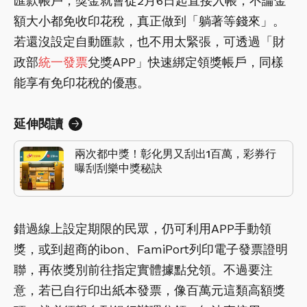
匯款帳戶，獎金就會從2月6日起直接入帳，不論金
額大小都免收印花稅，真正做到「躺著等錢來」。
若還沒設定自動匯款，也不用太緊張，可透過「財
政部
統一發票
兌獎APP」快速綁定領獎帳戶，同樣
能享有免印花稅的優惠。
延伸閱讀
兩次都中獎！彰化男又刮出1百萬，彩券行
曝刮刮樂中獎秘訣
錯過線上設定期限的民眾，仍可利用APP手動領
獎，或到超商的ibon、FamiPort列印電子發票證明
聯，再依獎別前往指定實體據點兌領。不過要注
意，若已自行印出紙本發票，像百萬元這類高額獎