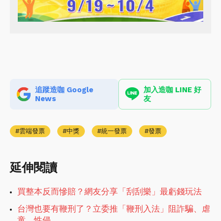
追蹤造咖 Google
加入造咖 LINE 好
News
友
雲端發票
中獎
統一發票
發票
延伸閱讀
買整本反而慘賠？網友分享「刮刮樂」最虧錢玩法
台灣也要有鞭刑了？立委推「鞭刑入法」阻詐騙、虐
童、性侵