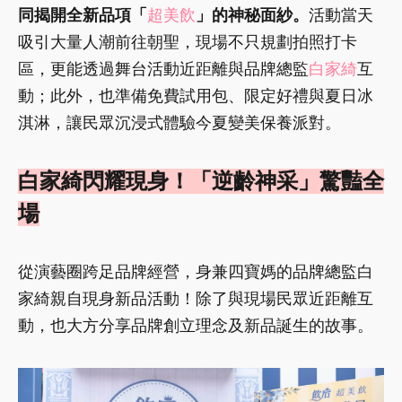
同揭開全新品項「
超美飲
」的神秘面紗。
活動當天
吸引大量人潮前往朝聖，現場不只規劃拍照打卡
區，更能透過舞台活動近距離與品牌總監
白家綺
互
動；此外，也準備免費試用包、限定好禮與夏日冰
淇淋，讓民眾沉浸式體驗今夏變美保養派對。
白家綺閃耀現身！「逆齡神采」驚豔全
場
從演藝圈跨足品牌經營，身兼四寶媽的品牌總監白
家綺親自現身新品活動！除了與現場民眾近距離互
動，也大方分享品牌創立理念及新品誕生的故事。